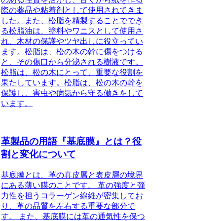
際の薬品や粘着剤として使用されてきま
した。また、松脂を精製することででき
る松脂油は、塗料やワニスとして使用さ
れ、木材の保護やツヤ出しに役立ってい
ます。松脂は、松の木の幹に傷をつける
と、その傷口から分泌される樹液です。
松脂は、松の木にとって、重要な役割を
果たしています。松脂は、松の木の幹を
保護し、害虫や病気から守る働きをして
います。
革製品の用語『基底膜』とは？役
割と変化について
基底膜とは、革の真皮層と表皮層の境界
にある薄い膜のことです。 革の強度と弾
力性を担うコラーゲン線維が密集してお
り、革の品質を左右する重要な部分で
す。 また、基底膜には革の通気性を保つ