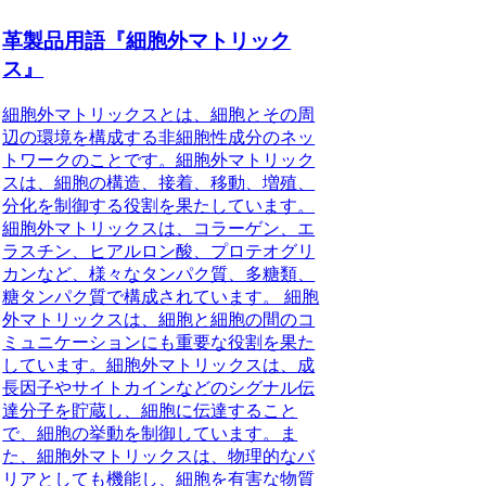
革製品用語『細胞外マトリック
ス』
細胞外マトリックスとは、細胞とその周
辺の環境を構成する非細胞性成分のネッ
トワークのことです。細胞外マトリック
スは、細胞の構造、接着、移動、増殖、
分化を制御する役割を果たしています。
細胞外マトリックスは、コラーゲン、エ
ラスチン、ヒアルロン酸、プロテオグリ
カンなど、様々なタンパク質、多糖類、
糖タンパク質で構成されています。 細胞
外マトリックスは、細胞と細胞の間のコ
ミュニケーションにも重要な役割を果た
しています。細胞外マトリックスは、成
長因子やサイトカインなどのシグナル伝
達分子を貯蔵し、細胞に伝達すること
で、細胞の挙動を制御しています。ま
た、細胞外マトリックスは、物理的なバ
リアとしても機能し、細胞を有害な物質