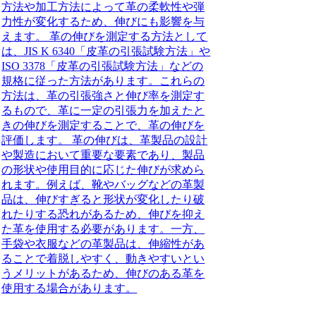
方法や加工方法によって革の柔軟性や弾
力性が変化するため、伸びにも影響を与
えます。 革の伸びを測定する方法として
は、JIS K 6340「皮革の引張試験方法」や
ISO 3378「皮革の引張試験方法」などの
規格に従った方法があります。これらの
方法は、革の引張強さと伸び率を測定す
るもので、革に一定の引張力を加えたと
きの伸びを測定することで、革の伸びを
評価します。 革の伸びは、革製品の設計
や製造において重要な要素であり、製品
の形状や使用目的に応じた伸びが求めら
れます。例えば、靴やバッグなどの革製
品は、伸びすぎると形状が変化したり破
れたりする恐れがあるため、伸びを抑え
た革を使用する必要があります。一方、
手袋や衣服などの革製品は、伸縮性があ
ることで着脱しやすく、動きやすいとい
うメリットがあるため、伸びのある革を
使用する場合があります。