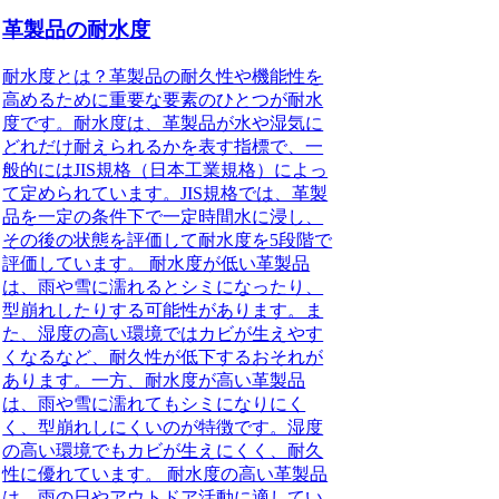
革製品の耐水度
耐水度とは？革製品の耐久性や機能性を
高めるために重要な要素のひとつが耐水
度です。耐水度は、革製品が水や湿気に
どれだけ耐えられるかを表す指標で、一
般的にはJIS規格（日本工業規格）によっ
て定められています。JIS規格では、革製
品を一定の条件下で一定時間水に浸し、
その後の状態を評価して耐水度を5段階で
評価しています。 耐水度が低い革製品
は、雨や雪に濡れるとシミになったり、
型崩れしたりする可能性があります。ま
た、湿度の高い環境ではカビが生えやす
くなるなど、耐久性が低下するおそれが
あります。一方、耐水度が高い革製品
は、雨や雪に濡れてもシミになりにく
く、型崩れしにくいのが特徴です。湿度
の高い環境でもカビが生えにくく、耐久
性に優れています。 耐水度の高い革製品
は、雨の日やアウトドア活動に適してい