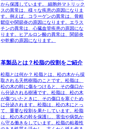
から保護しています。 細胞外マトリック
スの異常は、様々な疾患の原因になりま
す。例えば、コラーゲンの異常は、骨粗
鬆症や関節炎の原因になります。エラス
チンの異常は、心臓血管疾患の原因にな
ります。ヒアルロン酸の異常は、関節炎
や乾癬の原因になります。
革製品とは？松脂の役割をご紹介
松脂とは何か？ 松脂とは、松の木から採
取される天然樹脂のことです。松脂は、
松の木の幹に傷をつけると、その傷口か
ら分泌される樹液です。松脂は、松の木
が傷ついたときに、その傷口を塞ぐため
に分泌されます。松脂は、松の木にとっ
て、重要な役割を果たしています。松脂
は、松の木の幹を保護し、害虫や病気か
ら守る働きをしています。松脂の粘着性
のある性質を活かし、古くから紙を作る