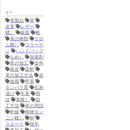
タグ
革製品
革
皮革
レザー
鞣し
銀面
靴
革の種類
クロ
ム鞣し
コラーゲ
ン
ハンドバッグ
なめし
加脂剤
革の加工
染色
原皮
染料
革の加工方法
皮
加脂
甲革
タンパク質
石灰
漬け
牛革
用
語
革鞣し
加
工方法
革の用語
乾燥
植物タン
ニン鞣し
鞄
スエード
脱毛