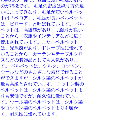
のが特徴です。 毛足の密度は織り方の違
いによって異なり、毛足が短いベルベッ
トは「ベロア」、毛足が長いベルベット
は「ビロード」と呼ばれています。 ベル
ベットは、高級感があり、肌触りが良い
ことから、衣服やインテリアなどに広く
使用されています。また、ベルベット
は、光沢感があり、ドレープ性に優れて
いることから、カーテンやテーブルクロ
スなどの装飾品としても人気がありま
す。 ベルベットは、シルク、コットン、
ウールなどのさまざまな素材で作ること
ができますが、シルク製のベルベットが
最も高級とされています。 コットン製の
ベルベットは、シルク製のベルベットよ
りも安価ですが、耐久性に優れていま
す。ウール製のベルベットは、シルク製
やコットン製のベルベットよりも暖か
く、耐久性に優れています。