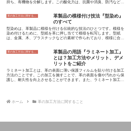
持ち、有機物を分解します。この酸化力は、抗菌や消臭、防汚などの
め、長期間使用することができ、経済的です。また、耐水性が高いの
効果があると言われています。 光触媒は、二酸化チタンや酸化亜鉛
で、雨や雪に濡れても傷みにくいというメリットがあります。さら
などの金属酸化物を主成分としています。これらの金属酸化物は、太
に、表面が滑らかで傷が目立ちにくいのも特徴です。
革製品の模様付け技法『型染め』
陽光や蛍光灯などの光を受けると、電子が励起され、触媒作用を示
革の加工方法に関すること
し、他の物質と反応しやすくなります。 光触媒は、空気中の酸素や
のすべて
水と反応して、ヒドロキシルラジカルやスーパーオキシドアニオンラ
型染めは、革製品に模様を付ける伝統的な技法のひとつです。模様を
ジカルなどの活性酸素を生成します。これらの活性酸素は、有機物を
染め付けるために、型紙を革に押し当てて模様を転写します。型紙
分解する働きがあり、抗菌や消臭、防汚などの効果があると言われて
は、金属、木、プラスチックなどの素材で作られており、模様に合わ
います。
せて様々な形に彫られています。 型染めには、大きく分けて2つの種
類があります。ひとつは、型紙を革に強く押し当てて模様を転写する
革製品の用語『ラミネート加工』
「打ち抜き型染め」です。もうひとつは、型紙を革に軽く当てて模様
革の加工方法に関すること
を転写する「捺染（なせん）型染め」です。 打ち抜き型染めは、模
とは？加工方法やメリット、デメ
様を深く彫った型紙を使用し、革を押し抜くようにして模様を転写し
リットをご紹介
ます。この技法は、革に立体的な模様を付けることができます。捺染
ラミネート加工とは、革の表面に薄い保護フィルムを貼り付ける加工
型染めは、模様を浅く彫った型紙を使用し、革に軽く当てて模様を転
方法のことです。この加工を施すことで、革の表面を傷や汚れから保
写します。この技法は、革に平らな模様を付けることができます。
護し、耐久性を向上させることができます。また、ラミネート加工を
型染めは、革製品に様々な模様を付けることができる技法です。模様
施すことで、革の表面に光沢やツヤを出すこともできます。 ラミネ
の種類は、伝統的な文様から、現代的なデザインまで、幅広くありま
ート加工には、大きく分けて2つの方法があります。1つ目は、革の
す。また、型染めは、革の色や質感に合わせて、様々な表情を表現す
表面に直接保護フィルムを貼り付ける方法です。この方法は、比較的
ることができます。
安価で簡単なため、広く採用されています。2つ目は、革の表面に接
ホーム
革の加工方法に関すること
着剤を塗り、その上に保護フィルムを貼り付ける方法です。この方法
は、1つ目の方法よりもコストがかかりますが、より強固なラミネー
ト加工を実現することができます。 ラミネート加工のメリットとし
ては、革の表面を傷や汚れから保護できる、耐久性を向上させること
ができる、革の表面に光沢やツヤを出すことができる、などが挙げら
れます。ラミネート加工のデメリットとしては、革の通気性が低下す