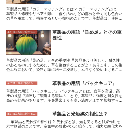
革製品の用語『カラーマッチング』とは？ カラーマッチングとは、
革製品の修理やリペアの際に、傷や汚れなどの部分と全く同じ色合い
の革を用意して、補修するという技術のことです。革製品は、使用し
ているうちに傷ついたり、汚れが付いたりすることがあります。ま
た、経年変化によって、色あせたり、変色したりすることもありま
革製品の用語『染め足』とその重
す。このような場合に、カラーマッチングを行うことで、傷や汚れを
革の加工方法に関すること
目立たなくしたり、元の状態に戻したりすることができます。
要性
革製品の用語『染め足』とその重要性 革製品をより美しく、耐久性
のあるものにするために、革を染色することがよくあります。この染
色工程において、染料が革に均一に浸透し、ムラなく染め上げること
が重要です。染め足を適切に調整することで、革の風合いを損なわず
に、美しい染色を施すことができます。 染め足とは何か？ 染め足と
革製品の用語『パックキュア』
は、革を染色する際に、染料を革に浸透させるための時間のことで
革の加工方法に関すること
す。染め足が短すぎると染料が十分に浸透せず、革の色が薄くなって
革製品の用語「パックキュア」 パックキュアとは、皮革を高温、高
しまいます。逆に染め足が長すぎると、染料が過剰に浸透してしま
圧の状態で加圧して製造する製法のことで、革製品に強度と耐久性を
い、革の色が濃くなりすぎてしまいます。 適切な染め足は、革の種
高める効果があります。革を通常よりも高い温度と圧力で加熱するこ
類、染料の種類、革の厚みなどによって異なります。一般的に、革が
とで、革の繊維が圧縮され、密度が高くなります。その結果、革が丈
厚いほど、染め足は長くなる傾向があります。また、染料の種類によ
夫で耐久性のあるものとなります。 パックキュアは、牛革や豚革な
っては、染め足が短くても十分に革を染め上げることができるものも
革製品と光触媒の相性は？
ど、様々な種類の革で使用することができます。また、パックキュア
革の加工方法に関すること
あります。 染め足は、革製品の品質に大きな影響を与える重要な工
は、革製品にさまざまな効果をもたらします。 パックキュアのメリ
程です。適切な染め足を調整することで、革の風合いを損なわずに、
-# 革製品と光触媒の相性は？ 光触媒とは、光を受けると触媒作用を
ット * 耐久性が高い * 耐水性が高い * 表面が滑らか * 傷が目立ちにく
美しい染色を施すことができます。
示す物質のことです。空気中の酸素や水と反応して、強力な酸化力を
い パックキュアは、革製品に耐久性と強度を高める効果があるた