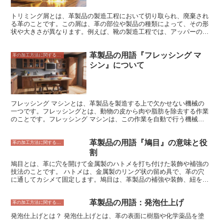
が反応して生成される化合物です。ニトロソアミンは、発がん性があ
ることが知られており、ハムやソーセージなどの加工食品に多く含ま
トリミング屑とは、革製品の製造工程において切り取られ、廃棄され
れています。ニトラミンは、アミンと硝酸が反応して生成される化合
る革のことです。この屑は、革の部位や製品の種類によって、その形
物です。ニトラミンは、爆薬として使用されることが多いです。
状や大きさが異なります。例えば、靴の製造工程では、アッパーの部
分の革を裁断した際にできる屑や、靴底の革を縫い合わせた際にでき
る屑などが発生します。また、バッグの製造工程では、持ち手の部分
革製品の用語『フレッシング マ
の革を裁断した際にできる屑や、バッグの底の部分の革を縫い合わせ
革の加工方法に関すること
た際にできる屑などが発生します。 トリミング屑は、革製品の製造
シン』について
において不可欠なもので、その量を減らすことは困難です。しかし、
近年では、トリミング屑を有効利用する取り組みが進められていま
す。例えば、トリミング屑を粉砕して革粉にし、塗料や接着剤の原料
として使用したり、トリミング屑をリサイクルして新しい革製品を製
造したりする取り組みなどが行われています。
フレッシング マシンとは、革製品を製造する上で欠かせない機械の
一つです。フレッシングとは、動物の皮から肉や脂肪を除去する作業
のことです。フレッシング マシンは、この作業を自動で行う機械
で、皮を傷つけることなく効率的に肉や脂肪を取り除くことができま
す。 フレッシング マシンは、皮をローラーに通して肉や脂肪を削り
革製品の用語『鳩目』の意味と役
取る仕組みになっています。ローラーには鋭い刃が付いており、皮を
革の加工方法に関すること
傷つけないように角度や回転速度が調整されています。また、皮の厚
割
さや状態に合わせて、ローラーの圧力を調整することもできます。
鳩目とは、革に穴を開けて金属製のハトメを打ち付けた装飾や補強の
フレッシング マシンは、革製品の製造において重要な役割を果たし
技法のことです。 ハトメは、金属製のリング状の留め具で、革の穴
ています。フレッシングされた皮は、なめしや染色などの加工を経
に通してカシメて固定します。鳩目は、革製品の補強や装飾、紐を通
て、最終的に革製品として完成します。フレッシング マシンがなけ
すための穴として使用されます。革の穴をくり抜くための工具を革ポ
れば、革製品の製造は不可能と言っても過言ではありません。
ンチ、ハトメを固定する工具をカシメポンチといいます。 鳩目に
革製品の用語：発泡仕上げ
は、様々な種類があります。 丸型、四角型、ハート型、星型など、
革の加工方法に関すること
形や大きさ、素材も様々です。また、ハトメの色も、ゴールド、シル
発泡仕上げとは？ 発泡仕上げとは、革の表面に樹脂や化学薬品を塗
バー、ブロンズ、ブラックなど、様々なものがあります。鳩目の種類