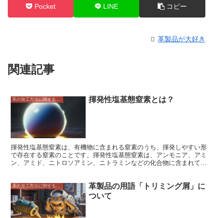
Pocket
LINE
コピー
革製品が大好き
関連記事
揮発性塩基態窒素とは？
革の加工方法に関すること
揮発性塩基態窒素は、有機物に含まれる窒素のうち、揮発しやすい形
で存在する窒素のことです。揮発性塩基態窒素は、アンモニア、アミ
ン、アミド、ニトロソアミン、ニトラミンなどの化合物に含まれてい
ます。アンモニアは、動物の排泄物や腐敗した生物から発生するアル
カリ性のガスです。アミンは、アンモニアの誘導体であり、アンモニ
革製品の用語「トリミング屑」に
アの分子中の1つ以上の水素原子をアルキル基またはアリール基で置
革の加工方法に関すること
換した化合物です。アミンは、魚介類や貝類など、水生生物に多く含
ついて
まれています。アミドは、アンモニアの分子中の水素原子を酸の残基
で置換した化合物です。アミドは、タンパク質やペプチドなど、生物
の体内に多く含まれています。ニトロソアミンは、アミンと亜硝酸塩