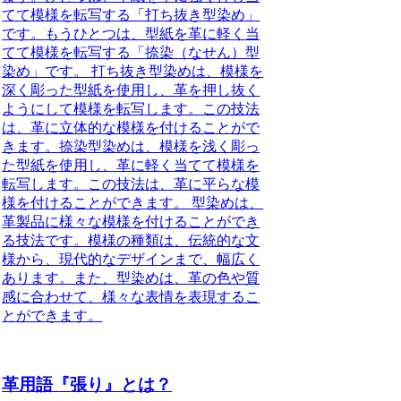
てて模様を転写する「打ち抜き型染め」
です。もうひとつは、型紙を革に軽く当
てて模様を転写する「捺染（なせん）型
染め」です。 打ち抜き型染めは、模様を
深く彫った型紙を使用し、革を押し抜く
ようにして模様を転写します。この技法
は、革に立体的な模様を付けることがで
きます。捺染型染めは、模様を浅く彫っ
た型紙を使用し、革に軽く当てて模様を
転写します。この技法は、革に平らな模
様を付けることができます。 型染めは、
革製品に様々な模様を付けることができ
る技法です。模様の種類は、伝統的な文
様から、現代的なデザインまで、幅広く
あります。また、型染めは、革の色や質
感に合わせて、様々な表情を表現するこ
とができます。
革用語『張り』とは？