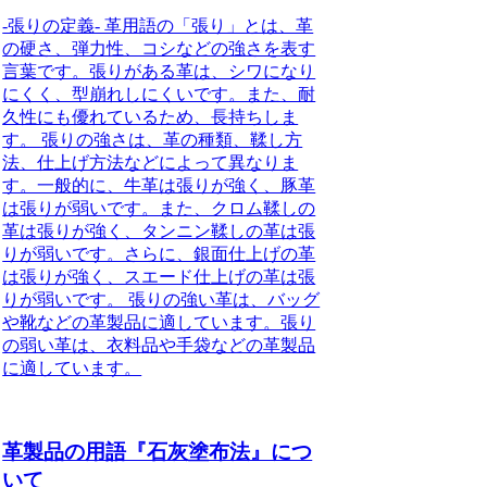
-張りの定義- 革用語の「張り」とは、革
の硬さ、弾力性、コシなどの強さを表す
言葉です。張りがある革は、シワになり
にくく、型崩れしにくいです。また、耐
久性にも優れているため、長持ちしま
す。 張りの強さは、革の種類、鞣し方
法、仕上げ方法などによって異なりま
す。一般的に、牛革は張りが強く、豚革
は張りが弱いです。また、クロム鞣しの
革は張りが強く、タンニン鞣しの革は張
りが弱いです。さらに、銀面仕上げの革
は張りが強く、スエード仕上げの革は張
りが弱いです。 張りの強い革は、バッグ
や靴などの革製品に適しています。張り
の弱い革は、衣料品や手袋などの革製品
に適しています。
革製品の用語『石灰塗布法』につ
いて