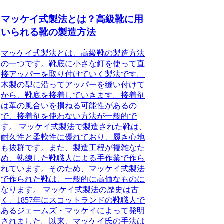
マッケイ式製法とは？高級靴に用
いられる靴の製造方法
マッケイ式製法とは、高級靴の製造方法
の一つです。靴底に小さな釘を使って直
接アッパーを取り付けていく製法です。
木製の型に沿ってアッパーを縫い付けて
から、靴底を接着していきます。接着剤
は革の風合いを損ねる可能性があるの
で、接着剤を使わない方法が一般的で
す。 マッケイ式製法で製造された靴は、
耐久性と柔軟性に優れており、履き心地
も抜群です。また、製造工程が複雑なた
め、熟練した靴職人による手作業で作ら
れています。そのため、マッケイ式製法
で作られた靴は、一般的に高価なものに
なります。 マッケイ式製法の歴史は古
く、1857年にスコットランドの靴職人で
あるジェームズ・マッケイによって発明
されました。以来、マッケイ氏の手法は