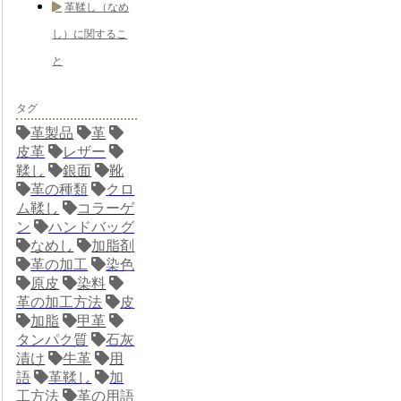
革鞣し（なめ
し）に関するこ
と
タグ
革製品
革
皮革
レザー
鞣し
銀面
靴
革の種類
クロ
ム鞣し
コラーゲ
ン
ハンドバッグ
なめし
加脂剤
革の加工
染色
原皮
染料
革の加工方法
皮
加脂
甲革
タンパク質
石灰
漬け
牛革
用
語
革鞣し
加
工方法
革の用語