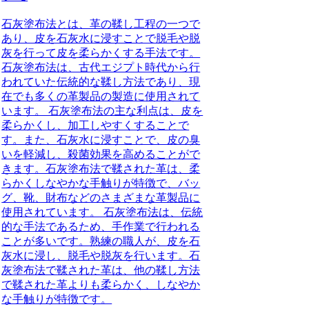
石灰塗布法とは、革の鞣し工程の一つで
あり、皮を石灰水に浸すことで脱毛や脱
灰を行って皮を柔らかくする手法です。
石灰塗布法は、古代エジプト時代から行
われていた伝統的な鞣し方法であり、現
在でも多くの革製品の製造に使用されて
います。 石灰塗布法の主な利点は、皮を
柔らかくし、加工しやすくすることで
す。また、石灰水に浸すことで、皮の臭
いを軽減し、殺菌効果を高めることがで
きます。石灰塗布法で鞣された革は、柔
らかくしなやかな手触りが特徴で、バッ
グ、靴、財布などのさまざまな革製品に
使用されています。 石灰塗布法は、伝統
的な手法であるため、手作業で行われる
ことが多いです。熟練の職人が、皮を石
灰水に浸し、脱毛や脱灰を行います。石
灰塗布法で鞣された革は、他の鞣し方法
で鞣された革よりも柔らかく、しなやか
な手触りが特徴です。