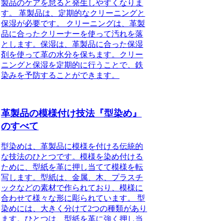
製品のケアを怠ると発生しやすくなりま
す。 革製品は、定期的なクリーニングと
保湿が必要です。 クリーニングは、革製
品に合ったクリーナーを使って汚れを落
とします。保湿は、革製品に合った保湿
剤を使って革の水分を保ちます。クリー
ニングと保湿を定期的に行うことで、鉄
染みを予防することができます。
革製品の模様付け技法『型染め』
のすべて
型染めは、革製品に模様を付ける伝統的
な技法のひとつです。模様を染め付ける
ために、型紙を革に押し当てて模様を転
写します。型紙は、金属、木、プラスチ
ックなどの素材で作られており、模様に
合わせて様々な形に彫られています。 型
染めには、大きく分けて2つの種類があり
ます。ひとつは、型紙を革に強く押し当