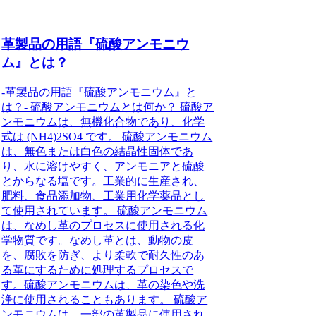
革製品の用語『硫酸アンモニウ
ム』とは？
-革製品の用語『硫酸アンモニウム』と
は？- 硫酸アンモニウムとは何か？ 硫酸ア
ンモニウムは、無機化合物であり、化学
式は (NH4)2SO4 です。 硫酸アンモニウム
は、無色または白色の結晶性固体であ
り、水に溶けやすく、アンモニアと硫酸
とからなる塩です。工業的に生産され、
肥料、食品添加物、工業用化学薬品とし
て使用されています。 硫酸アンモニウム
は、なめし革のプロセスに使用される化
学物質です。なめし革とは、動物の皮
を、腐敗を防ぎ、より柔軟で耐久性のあ
る革にするために処理するプロセスで
す。硫酸アンモニウムは、革の染色や洗
浄に使用されることもあります。 硫酸ア
ンモニウムは、一部の革製品に使用され