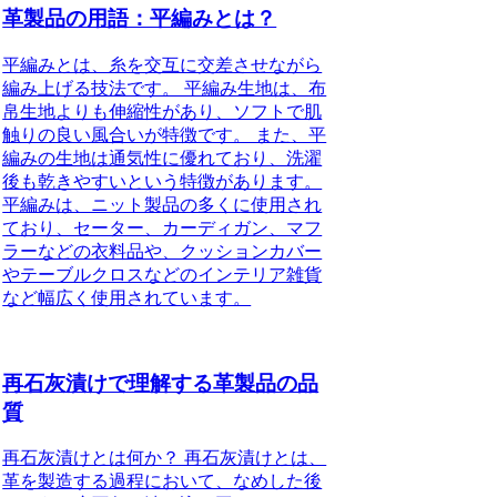
革製品の用語：平編みとは？
平編みとは、糸を交互に交差させながら
編み上げる技法です。 平編み生地は、布
帛生地よりも伸縮性があり、ソフトで肌
触りの良い風合いが特徴です。 また、平
編みの生地は通気性に優れており、洗濯
後も乾きやすいという特徴があります。
平編みは、ニット製品の多くに使用され
ており、セーター、カーディガン、マフ
ラーなどの衣料品や、クッションカバー
やテーブルクロスなどのインテリア雑貨
など幅広く使用されています。
再石灰漬けで理解する革製品の品
質
再石灰漬けとは何か？ 再石灰漬けとは、
革を製造する過程において、なめした後