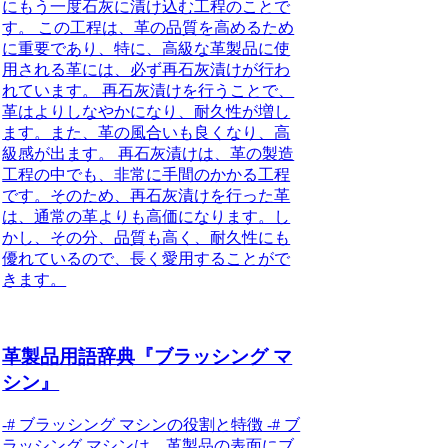
にもう一度石灰に漬け込む工程のことで
す。 この工程は、革の品質を高めるため
に重要であり、特に、高級な革製品に使
用される革には、必ず再石灰漬けが行わ
れています。 再石灰漬けを行うことで、
革はよりしなやかになり、耐久性が増し
ます。また、革の風合いも良くなり、高
級感が出ます。 再石灰漬けは、革の製造
工程の中でも、非常に手間のかかる工程
です。そのため、再石灰漬けを行った革
は、通常の革よりも高価になります。し
かし、その分、品質も高く、耐久性にも
優れているので、長く愛用することがで
きます。
革製品用語辞典『ブラッシング マ
シン』
-# ブラッシング マシンの役割と特徴 -# ブ
ラッシング マシンは、革製品の表面にブ