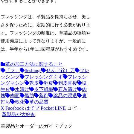
やかにすることができます。
フレッシングは、革製品を長持ちさせ、美し
さを保つために、定期的に行う必要がありま
す。フレッシングの頻度は、革製品の種類や
使用頻度によって異なりますが、一般的に
は、半年から1年に1回程度がおすすめです。
革の加工方法に関すること
「フ」
fleshings
せん（銓）刀
フレ
ッシング
フレッシングくず
フレッシ
ングマシン
乾皮
剥皮
剥皮直後
塩
生皮
水漬け
皮下組織
石灰漬け
肉
塊
肉面
脂肪
薬剤
薬品の浸透
裏
打ち
軟化
革の品質
X
Facebook
はてブ
Pocket
LINE
コピー
革製品が大好き
革製品とオーダーのガイドブック