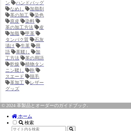
ン
ハンドバッグ
なめし
加脂剤
革の加工
染色
原皮
染料
革の加工方法
皮
加脂
甲革
タンパク質
石灰
漬け
牛革
用
語
革鞣し
加
工方法
革の用語
乾燥
植物タン
ニン鞣し
鞄
スエード
脱毛
革加工
レザー
グッズ
© 2024 革製品とオーダーのガイドブック.
ホーム
検索