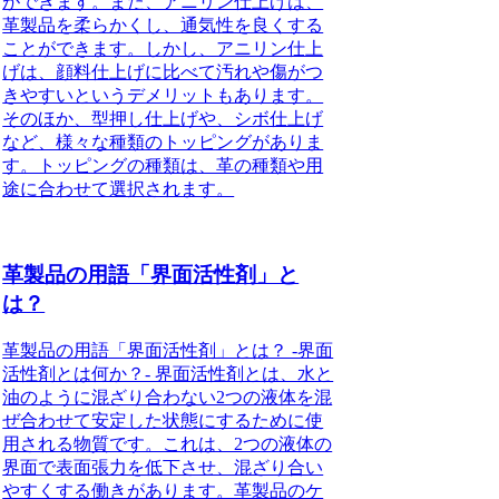
ができます。また、アニリン仕上げは、
革製品を柔らかくし、通気性を良くする
ことができます。しかし、アニリン仕上
げは、顔料仕上げに比べて汚れや傷がつ
きやすいというデメリットもあります。
そのほか、型押し仕上げや、シボ仕上げ
など、様々な種類のトッピングがありま
す。トッピングの種類は、革の種類や用
途に合わせて選択されます。
革製品の用語「界面活性剤」と
は？
革製品の用語「界面活性剤」とは？ -界面
活性剤とは何か？- 界面活性剤とは、水と
油のように混ざり合わない2つの液体を混
ぜ合わせて安定した状態にするために使
用される物質です。これは、2つの液体の
界面で表面張力を低下させ、混ざり合い
やすくする働きがあります。革製品のケ