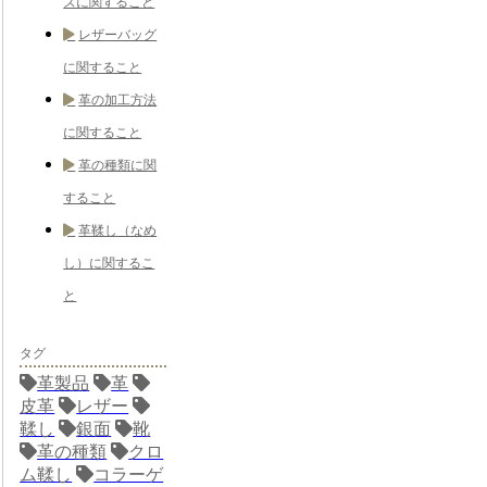
ズに関すること
レザーバッグ
に関すること
革の加工方法
に関すること
革の種類に関
すること
革鞣し（なめ
し）に関するこ
と
タグ
革製品
革
皮革
レザー
鞣し
銀面
靴
革の種類
クロ
ム鞣し
コラーゲ