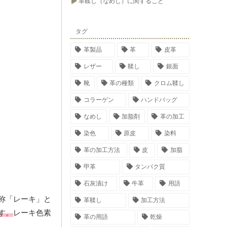
革鞣し（なめし）に関すること
タグ
革製品
革
皮革
レザー
鞣し
銀面
靴
革の種類
クロム鞣し
コラーゲン
ハンドバッグ
なめし
加脂剤
革の加工
染色
原皮
染料
革の加工方法
皮
加脂
甲革
タンパク質
石灰漬け
牛革
用語
称「レーキ」と
革鞣し
加工方法
す。
レーキ色素
革の用語
乾燥