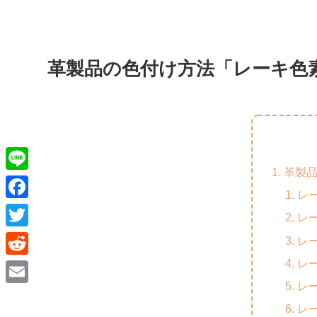
革製品の色付け方法「レーキ色
革製
L
レ
i
F
レ
n
a
T
レ
e
c
w
レ
R
e
i
レ
e
E
b
t
レ
d