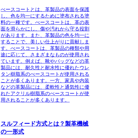
べースコートとは、革製品の表面を保護
し、色を均一にするために塗布される塗
料の一種です。べースコートは、革の表
面を滑らかにし、傷や汚れから守る役割
があります。また、革製品の色を均一に
することで、美しい仕上がりに貢献しま
す。べースコートは、革製品の種類や用
途に応じて、さまざまなものが使用され
ています。例えば、靴やバッグなどの革
製品には、耐久性と耐水性に優れたウレ
タン樹脂系のべースコートが使用される
ことが多くあります。一方、家具や内装
などの革製品には、柔軟性と通気性に優
れたアクリル樹脂系のべースコートが使
用されることが多くあります。
スルフィード方式とは？製革機械
の一形式