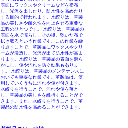
表面にワックスやクリームなどを塗布
し、光沢を出したり、防水性を高めたり
する目的で行われます。水絞りは、革製
品の美しさや耐久性を向上させる重要な
工程のひとつです。 水絞りは、革製品の
表面を水で濡らし、その後、乾いた布で
拭き取るという作業です。この作業を繰
り返すことで、革製品にワックスやクリ
ームが浸透し、光沢が出て防水性が高ま
ります。水絞りは、革製品の表面を滑ら
かにし、傷や汚れを防ぐ効果もありま
す。 水絞りは、革製品のメンテナンスに
おいても重要な作業です。革製品は、使
用していくうちに汚れや傷が付きます。
水絞りを行うことで、汚れや傷を落と
し、革製品の美しさを維持することがで
きます。また、水絞りを行うことで、革
製品の防水性を高めることができます。