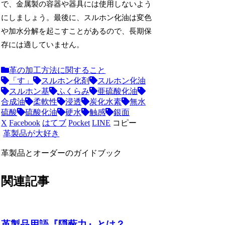
で、金属製の容器や器具には使用しないよう
にしましょう。最後に、スルホン化油は変色
や加水分解を起こすことがあるので、長期保
存には適していません。
革の加工方法に関すること
「す」
スルホン化剤
スルホン化油
スルホン基
ふくらみ
亜硫酸化油
合成油
柔軟性
浸透
炭化水素
無水
硫酸
硫酸化油
硬水
触感
銀面
X
Facebook
はてブ
Pocket
LINE
コピー
革製品が大好き
革製品とオーダーのガイドブック
関連記事
革製品用語『隠蔽力』とは？