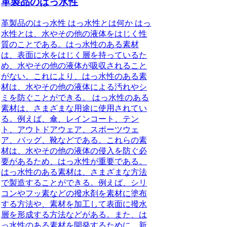
革製品のはっ水性
革製品のはっ水性 はっ水性とは何か はっ
水性とは、水やその他の液体をはじく性
質のことである。はっ水性のある素材
は、表面に水をはじく層を持っているた
め、水やその他の液体が吸収されること
がない。これにより、はっ水性のある素
材は、水やその他の液体による汚れやシ
ミを防ぐことができる。 はっ水性のある
素材は、さまざまな用途に使用されてい
る。例えば、傘、レインコート、テン
ト、アウトドアウェア、スポーツウェ
ア、バッグ、靴などである。これらの素
材は、水やその他の液体の侵入を防ぐ必
要があるため、はっ水性が重要である。
はっ水性のある素材は、さまざまな方法
で製造することができる。例えば、シリ
コンやフッ素などの撥水剤を素材に塗布
する方法や、素材を加工して表面に撥水
層を形成する方法などがある。また、は
っ水性のある素材を開発するために、新