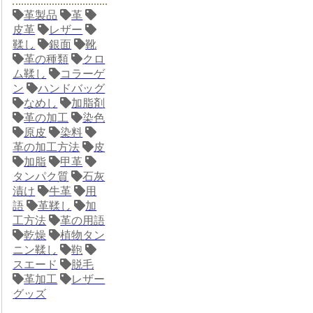
革製品
革
皮革
レザー
鞣し
銀面
靴
革の種類
クロ
ム鞣し
コラーゲ
ン
ハンドバッグ
なめし
加脂剤
革の加工
染色
原皮
染料
革の加工方法
皮
加脂
甲革
タンパク質
石灰
漬け
牛革
用
語
革鞣し
加
工方法
革の用語
乾燥
植物タン
ニン鞣し
鞄
スエード
脱毛
革加工
レザー
グッズ