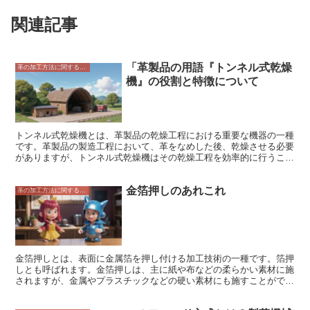
関連記事
「革製品の用語『トンネル式乾燥
革の加工方法に関すること
機』の役割と特徴について
トンネル式乾燥機とは、革製品の乾燥工程における重要な機器の一種
です。革製品の製造工程において、革をなめした後、乾燥させる必要
がありますが、トンネル式乾燥機はその乾燥工程を効率的に行うこと
ができます。 トンネル式乾燥機は、トンネル状の乾燥室を備えた乾
燥機で、革製品を乾燥室の中をコンベアで搬送しながら乾燥させま
金箔押しのあれこれ
す。乾燥室には加熱装置や送風装置が備えられており、革製品に熱風
革の加工方法に関すること
を当てることで乾燥させます。トンネル式乾燥機の乾燥温度や風量、
搬送速度などを調整することで、革製品の乾燥具合をコントロールす
ることができます。 トンネル式乾燥機は、革製品の乾燥工程を効率
的に行うことができるため、革製品の製造工場には欠かせない機器と
なっています。トンネル式乾燥機を使用することで、革製品の乾燥時
間を短縮し、生産性を向上させることができます。また、トンネル式
金箔押しとは、表面に金属箔を押し付ける加工技術の一種です。箔押
乾燥機は、革製品の乾燥ムラを少なくすることができ、革製品の品質
しとも呼ばれます。金箔押しは、主に紙や布などの柔らかい素材に施
を向上させることができます。
されますが、金属やプラスチックなどの硬い素材にも施すことができ
ます。金箔押しは、印刷やエンボス加工などの他の加工技術と組み合
わせて使用されることもあります。 金箔押しは、その名の通り、金