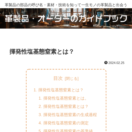
革製品の部品の呼び名・素材・技術を知って一生モノの革製品と出会う
揮発性塩基態窒素とは？
2024.02.25
目次
揮発性塩基態窒素とは？
揮発性塩基態窒素とは。
揮発性塩基態窒素とは？
揮発性塩基態窒素の生成過程
揮発性塩基態窒素の測定
揮発性塩基態窒素の基準値