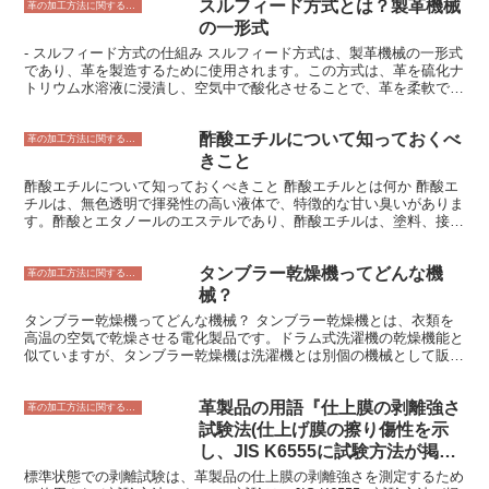
スルフィード方式とは？製革機械
箔を素材に押し付けることで加工を施します。金箔は、金や銀、銅な
革の加工方法に関すること
どの金属を薄く延ばしたもので、非常に薄いため、素材に押し付けて
の一形式
も破れません。金箔押しは、専用の機械を使用して行われます。機械
- スルフィード方式の仕組み スルフィード方式は、製革機械の一形式
は、金箔を素材に押し付けるための金型と、金箔を素材に押し付ける
であり、革を製造するために使用されます。この方式は、革を硫化ナ
ためのローラーを備えています。金型は、加工する素材の形に合わせ
トリウム水溶液に浸漬し、空気中で酸化させることで、革を柔軟で耐
て作られており、ローラーは、金箔を素材に押し付ける圧力を調整す
久性のあるものにするプロセスです。 スルフィード方式の仕組み
ることができます。 金箔押しは、素材に高級感や華やかさを与える
は、まず革を硫化ナトリウム水溶液に浸漬することから始まります。
効果があります。そのため、金箔押しは、名刺や招待状、賞状などの
酢酸エチルについて知っておくべ
硫化ナトリウム水溶液は、革の繊維を膨潤させ、柔らかくします。次
革の加工方法に関すること
印刷物によく使用されています。また、金箔押しは、陶器や漆器など
に、革を空気中で酸化させます。これにより、革の繊維が硬化し、耐
きこと
の工芸品にもよく使用されています。金箔押しは、素材の美しさを引
久性のあるものになります。 スルフィード方式は、革を製造するた
き立てることができる加工技術であり、古くから親しまれている技法
酢酸エチルについて知っておくべきこと 酢酸エチルとは何か 酢酸エ
めに広く使用されている方法です。この方式は、革を柔軟で耐久性の
です。
チルは、無色透明で揮発性の高い液体で、特徴的な甘い臭いがありま
あるものにすることができるため、靴、バッグ、衣服など、さまざま
す。酢酸とエタノールのエステルであり、酢酸エチルは、塗料、接着
な製品に使用されています。
剤、マニキュアの除去剤、およびその他の製品の溶媒として使用され
ます。また、香料や食品香料としても使用されます。 酢酸エチル
タンブラー乾燥機ってどんな機
は、酢酸とエタノールを反応させることによって製造されます。この
革の加工方法に関すること
反応は、硫酸または塩化水素などの酸触媒の存在下で行われます。酢
械？
酸エチルは、水蒸気蒸留によって生成物から分離されます。
タンブラー乾燥機ってどんな機械？ タンブラー乾燥機とは、衣類を
高温の空気で乾燥させる電化製品です。ドラム式洗濯機の乾燥機能と
似ていますが、タンブラー乾燥機は洗濯機とは別個の機械として販売
されています。 タンブラー乾燥機の仕組みとメリットとは？ タンブ
ラー乾燥機は、洗濯物をドラムの中に入れ、温風を送り込んで乾燥さ
革製品の用語『仕上膜の剥離強さ
せます。ドラムは回転しながら温風を送るため、衣類はムラなく乾燥
革の加工方法に関すること
することができます。 タンブラー乾燥機を使用するメリットは、衣
試験法(仕上げ膜の擦り傷性を示
類を短時間で乾燥させることができることです。また、シワになりに
し、JIS K6555に試験方法が掲載
くいので、アイロンをかける手間が省けます。さらに、花粉やダニな
されている。』
標準状態での剥離試験は、革製品の仕上膜の剥離強さを測定するため
どのアレルゲンを除去することができます。 デメリットとして、電