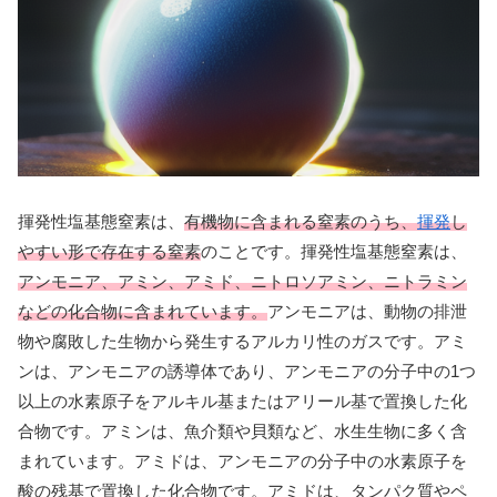
揮発性塩基態窒素は、
有機物に含まれる窒素のうち、
揮発
し
やすい形で存在する窒素
のことです。揮発性塩基態窒素は、
アンモニア、アミン、アミド、ニトロソアミン、ニトラミン
などの化合物に含まれています。
アンモニアは、動物の排泄
物や腐敗した生物から発生するアルカリ性のガスです。アミ
ンは、アンモニアの誘導体であり、アンモニアの分子中の1つ
以上の水素原子をアルキル基またはアリール基で置換した化
合物です。アミンは、魚介類や貝類など、水生生物に多く含
まれています。アミドは、アンモニアの分子中の水素原子を
酸の残基で置換した化合物です。アミドは、タンパク質やペ