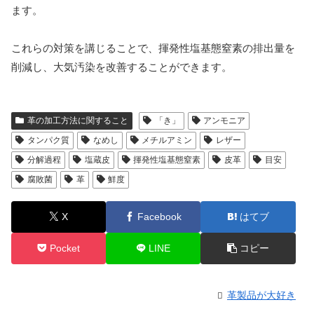
ます。
これらの対策を講じることで、揮発性塩基態窒素の排出量を
削減し、大気汚染を改善することができます。
革の加工方法に関すること
「き」
アンモニア
タンパク質
なめし
メチルアミン
レザー
分解過程
塩蔵皮
揮発性塩基態窒素
皮革
目安
腐敗菌
革
鮮度
X
Facebook
はてブ
Pocket
LINE
コピー
革製品が大好き