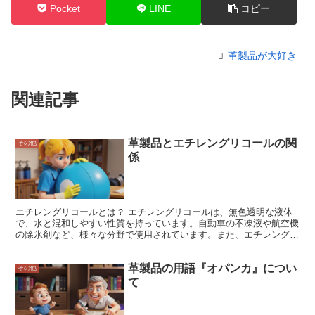
Pocket
LINE
コピー
革製品が大好き
関連記事
革製品とエチレングリコールの関
その他
係
エチレングリコールとは？ エチレングリコールは、無色透明な液体
で、水と混和しやすい性質を持っています。自動車の不凍液や航空機
の除氷剤など、様々な分野で使用されています。また、エチレングリ
コールは、ポリエステル樹脂やポリエチレンテレフタレート（PET）
などの合成樹脂の原料としても使用されています。 エチレングリコ
革製品の用語『オパンカ』につい
ールは、人体にも様々な影響を与えることが知られています。エチレ
その他
ングリコールを摂取すると、吐き気や嘔吐、下痢などの症状が現れま
て
す。また、エチレングリコールは、中枢神経系に影響を与え、昏睡や
呼吸困難を引き起こす可能性もあります。エチレングリコールは、皮
膚や目からも吸収されるため、取扱いには注意が必要です。 エチレ