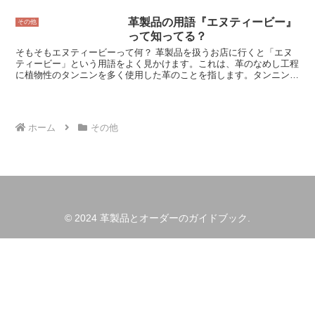
する際には、足入れサイズが自分に合ったものを選ぶことが大切で
動向を把握したり、貿易政策を立案したりするため、広く利用されて
す。
革製品の用語『エヌティービー』
います。 日本貿易統計は、日本貿易振興機構のホームページから閲
その他
覧することができます。ホームページでは、統計データの検索やダウ
って知ってる？
ンロードも可能です。
そもそもエヌティービーって何？ 革製品を扱うお店に行くと「エヌ
ティービー」という用語をよく見かけます。これは、革のなめし工程
に植物性のタンニンを多く使用した革のことを指します。タンニンと
は、植物に含まれるポリフェノールの一種で、収れん味や渋みのもと
になる成分です。革製品に使用されるタンニンの多くは、ミモザやケ
ブラチョなどの樹皮から抽出されます。
ホーム
その他
© 2024 革製品とオーダーのガイドブック.