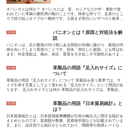
ングリコールは、革製品にも影響を与えます。エチレングリコール
は、革のタンパク質を分解し、革を硬く脆くします。また、エチレン
オパンカとは何か？ オパンカとは、昔、ロシアなどの中・東欧で使
グリコールは、革の色を変化させたり、シミを作ったりすることもあ
われていた革製の農民用の靴のことです。簡単な作りで、足首のとこ
ります。そのため、革製品を保管する際には、エチレングリコールを
ろで紐で結ぶタイプが一般的です。土踏まず部分にレザーの１枚革を
含む製品に注意が必要です。
使い、靴底には革やゴムを使います。牛の皮などを原料とした丈夫な
革で作られていることが多く、足に馴染みやすいのも特徴です。 オ
バニオンとは？原因と対処法を解
パンカは、歩きやすく疲れにくいので、農作業や牧畜に従事する人々
その他
によく愛用されていました。また、雪が降り積もる地域では、足を冷
説
えから守るためにも重宝されました。
バニオンは、足の親指の付け根にある関節が内側に曲がり、親指が内
側を向いてしまう変形のことです。別名「突出した親指」とも呼ばれ
ます。外反母趾は、痛み、炎症、変形を引き起こす可能性がありま
す。その痛みは多少の痛みから激痛まで様々で、症状は進行性のこと
が多く、治療を受けなければ悪化する可能性があります。 外反母趾
革製品の用語『足入れサイズ』に
の原因は様々ですが、最も一般的なのは、足の構造と遺伝的要因の組
その他
み合わせです。外反母趾は、ハイヒールや他の先端の狭い靴を履くこ
ついて
とでも引き起こされる可能性があります。この症状は、関節炎、怪
革製品の用語『足入れサイズ』について 革製品を扱う業界では、サ
我、または他の医学的な問題によっても引き起こされる可能性があり
イズを表す言葉としてよく使われる『足入れサイズ』という用語があ
ます。
ります。 足入れサイズとは何か 革製品の足入れサイズは、革製品を
履いたときに、足が靴の中で実際にどれだけの大きさになるかを表す
尺度です。足入れサイズは、靴の長さ、幅、甲の高さ、つま先の形状
革製品の用語『日本貿易統計』と
など、さまざまな要素を考慮して決定されます。足入れサイズは、靴
その他
のサイズによって異なりますが、同じサイズの靴でも、足入れサイズ
は？
が異なる場合があります。 足入れサイズは、革製品の履き心地に大
日本貿易統計とは、日本貿易振興機構が日本の輸出入に関する統計を
きな影響を与えます。足入れサイズが小さすぎると、靴がきつくて足
まとめたものです。貿易額や数量、貿易相手国などが記載されていま
が痛くなります。逆に、足入れサイズが大きすぎると、靴が緩くて足
す。また、品目別でも統計がとられており、関税率や為替レートなど
が中で動いてしまい、歩きにくくなります。そのため、革製品を購入
の関連情報も掲載されています。 日本貿易統計は、日本の輸出入の