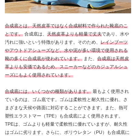
合成底とは、天然皮革ではなく合成材料で作られた靴底のこ
とです。
合成底は、
天然皮革よりも軽量で丈夫
であり、水や
汚れに強いという特徴があります。そのため、
レインブーツ
やアウトドアシューズなど、水や泥が多い環境で使用される
靴の多くに合成底が使われています。
また、
合成底は天然皮
革よりも安価であるため、スニーカーなどのカジュアルシュ
ーズにもよく使用されています。
合成底には、いくつかの種類があります。
最もよく使用され
ているのは、ゴム底です。ゴムは柔軟性と耐久性に優れ、さ
まざまな天候や路面に対応することができます。また、熱可
塑性エラストマー（TPE）も合成底によく使用されます。
TPEは、ゴムよりも軽量で柔軟性に優れていますが、耐久性
はゴムに劣ります。さらに、ポリウレタン（PU）も合成底に