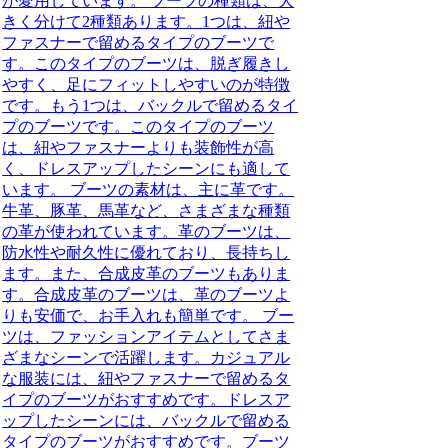
が愛用しています。 ブーツの種類は、大
きく分けて2種類あります。1つは、紐や
ファスナーで留めるタイプのブーツで
す。このタイプのブーツは、脱ぎ履きし
やすく、足にフィットしやすいのが特徴
です。もう1つは、バックルで留めるタイ
プのブーツです。このタイプのブーツ
は、紐やファスナーよりも装飾性が高
く、ドレスアップしたシーンにも適して
います。 ブーツの素材は、主に革です。
牛革、豚革、馬革など、さまざまな種類
の革が使われています。革のブーツは、
防水性や耐久性に優れており、長持ちし
ます。また、合成皮革のブーツもありま
す。合成皮革のブーツは、革のブーツよ
りも安価で、お手入れも簡単です。 ブー
ツは、ファッションアイテムとしてさま
ざまなシーンで活躍します。カジュアル
な服装には、紐やファスナーで留めるタ
イプのブーツがおすすめです。ドレスア
ップしたシーンには、バックルで留める
タイプのブーツがおすすめです。ブーツ