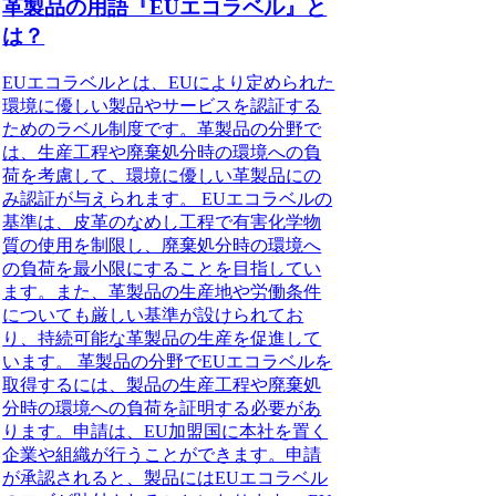
革製品の用語『EUエコラベル』と
は？
EUエコラベルとは、EUにより定められた
環境に優しい製品やサービスを認証する
ためのラベル制度です。革製品の分野で
は、生産工程や廃棄処分時の環境への負
荷を考慮して、環境に優しい革製品にの
み認証が与えられます。 EUエコラベルの
基準は、皮革のなめし工程で有害化学物
質の使用を制限し、廃棄処分時の環境へ
の負荷を最小限にすることを目指してい
ます。また、革製品の生産地や労働条件
についても厳しい基準が設けられてお
り、持続可能な革製品の生産を促進して
います。 革製品の分野でEUエコラベルを
取得するには、製品の生産工程や廃棄処
分時の環境への負荷を証明する必要があ
ります。申請は、EU加盟国に本社を置く
企業や組織が行うことができます。申請
が承認されると、製品にはEUエコラベル