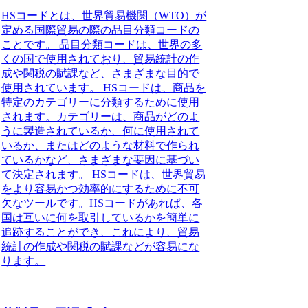
HSコードとは、世界貿易機関（WTO）が
定める国際貿易の際の品目分類コードの
ことです。 品目分類コードは、世界の多
くの国で使用されており、貿易統計の作
成や関税の賦課など、さまざまな目的で
使用されています。 HSコードは、商品を
特定のカテゴリーに分類するために使用
されます。カテゴリーは、商品がどのよ
うに製造されているか、何に使用されて
いるか、またはどのような材料で作られ
ているかなど、さまざまな要因に基づい
て決定されます。 HSコードは、世界貿易
をより容易かつ効率的にするために不可
欠なツールです。HSコードがあれば、各
国は互いに何を取引しているかを簡単に
追跡することができ、これにより、貿易
統計の作成や関税の賦課などが容易にな
ります。