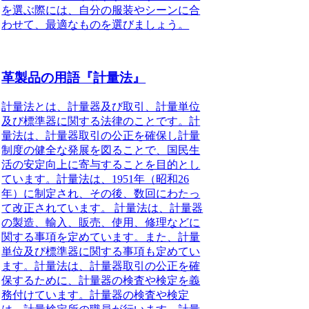
を選ぶ際には、自分の服装やシーンに合
わせて、最適なものを選びましょう。
革製品の用語『計量法』
計量法とは、計量器及び取引、計量単位
及び標準器に関する法律のことです。計
量法は、計量器取引の公正を確保し計量
制度の健全な発展を図ることで、国民生
活の安定向上に寄与することを目的とし
ています。計量法は、1951年（昭和26
年）に制定され、その後、数回にわたっ
て改正されています。 計量法は、計量器
の製造、輸入、販売、使用、修理などに
関する事項を定めています。また、計量
単位及び標準器に関する事項も定めてい
ます。計量法は、計量器取引の公正を確
保するために、計量器の検査や検定を義
務付けています。計量器の検査や検定