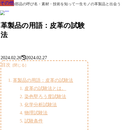
その他
その他
その他
その他
その他
その他
その他
革製品の部品の呼び名・素材・技術を知って一生モノの革製品と出会う
革製品の用語：皮革の試験
法
2024.02.26
2024.02.27
目次
革製品の用語：皮革の試験法
皮革の試験法とは。
染色堅ろう度試験法
化学分析試験法
物理試験法
試験条件