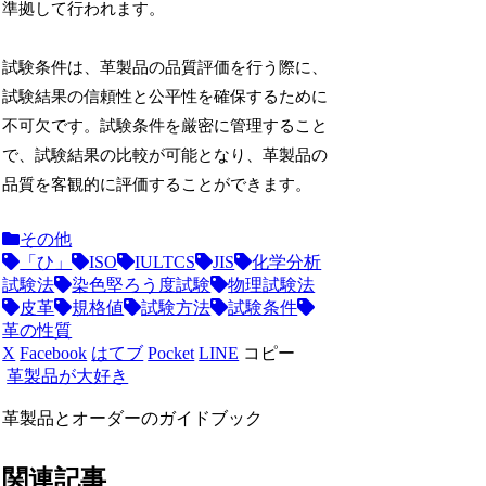
準拠して行われます。
試験条件は、革製品の品質評価を行う際に、
試験結果の信頼性と公平性を確保するために
不可欠です。試験条件を厳密に管理すること
で、試験結果の比較が可能となり、革製品の
品質を客観的に評価することができます。
その他
「ひ」
ISO
IULTCS
JIS
化学分析
試験法
染色堅ろう度試験
物理試験法
皮革
規格値
試験方法
試験条件
革の性質
X
Facebook
はてブ
Pocket
LINE
コピー
革製品が大好き
革製品とオーダーのガイドブック
関連記事