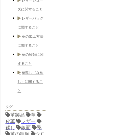
レザーシュー
ズに関すること
レザーバッグ
に関すること
革の加工方法
に関すること
革の種類に関
すること
革鞣し（なめ
し）に関するこ
と
タグ
革製品
革
皮革
レザー
鞣し
銀面
靴
革の種類
クロ