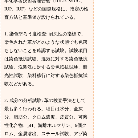
革化学者技術者連合会（IULTCS/IUC、
IUP、IUF）などの国際規格に、指定の検
査方法と基準値が設けられている。
1. 染色堅ろう度検査: 耐久性の指標で、
染色された革がどのような状態でも色落
ちしないことを確認する試験。試験項目
は染色抵抗試験、湿気に対する染色抵抗
試験、洗濯洗に対する染色抵抗試験、耐
光性試験、染料移行に対する染色抵抗試
験などがある。
2. 成分の分析試験: 革の検査手法として
最も多く行われる。項目は水分、全灰
分、脂肪分、クロム濃度、皮質分、可溶
性化合物、pH、游離ホルマリン、6価ク
ロム、金属溶出、スチール試験、アゾ染