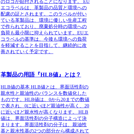
のロゴが貼付されることになります。 EU
エコラベルは、革製品の品質と環境への
配慮の証とされます。このラベルが付い
ている革製品は、環境に優しい生産工程
で作られており、廃棄処分時の環境への
負荷も最小限に抑えられています。EUエ
コラベルの基準は、今後も環境への負荷
を軽減することを目指して、継続的に改
善されていく予定です。
革製品の用語『HLB値』とは？
HLB値の基本 HLB値とは、界面活性剤の
親水性と親油性のバランスを数値化した
ものです。HLB値は、0から20までの数値
で表され、0に近いほど親油性が高く、20
に近いほど親水性が高くなります。 HLB
値は、界面活性剤の分子構造によって決
まります。界面活性剤の分子は、親油性
基と親水性基の2つの部分から構成されて