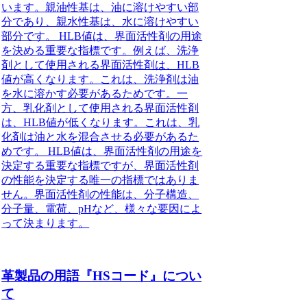
います。親油性基は、油に溶けやすい部
分であり、親水性基は、水に溶けやすい
部分です。 HLB値は、界面活性剤の用途
を決める重要な指標です。例えば、洗浄
剤として使用される界面活性剤は、HLB
値が高くなります。これは、洗浄剤は油
を水に溶かす必要があるためです。一
方、乳化剤として使用される界面活性剤
は、HLB値が低くなります。これは、乳
化剤は油と水を混合させる必要があるた
めです。 HLB値は、界面活性剤の用途を
決定する重要な指標ですが、界面活性剤
の性能を決定する唯一の指標ではありま
せん。界面活性剤の性能は、分子構造、
分子量、電荷、pHなど、様々な要因によ
って決まります。
革製品の用語『HSコード』につい
て