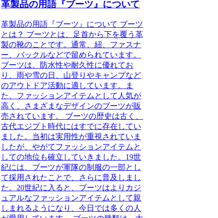
革製品の用語『ブーツ』について
革製品の用語『ブーツ』について ブーツ
とは？ ブーツとは、足首から下を覆う革
製の靴のことです。通常、紐、ファスナ
ー、バックルなどで留められています。
ブーツは、防水性や耐久性に優れてお
り、雨や雪の日、山登りやキャンプなど
のアウトドア活動に適しています。ま
た、ファッションアイテムとして人気が
高く、さまざまなデザインのブーツが販
売されています。 ブーツの歴史は古く、
古代エジプト時代にはすでに存在してい
ました。当初は実用性が重視されていま
したが、やがてファッションアイテムと
しての地位も確立していきました。19世
紀には、ブーツが軍隊の制服の一部とし
て採用されたことで、さらに普及しまし
た。20世紀に入ると、ブーツはよりカジ
ュアルなファッションアイテムとして親
しまれるようになり、今日では多くの人