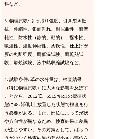
料など。
3. 物理試験: 引っ張り強度、引き裂き抵
抗、伸縮性、銀面割れ、耐屈曲性、耐摩
耗性、防水性（静的、動的）、撥水性、
吸湿性、湿度伸縮性、柔軟性、仕上げ塗
膜の剥離強度、耐低温試験、耐乾熱試
験、燃焼試験、液中熱収縮試験など。
4. 試験条件: 革の水分量は、検査結果
（特に物理試験）に大きな影響を及ぼす
ことから、20±2℃、65±5％RHの標準状
態に48時間以上放置した状態で検査を行
う必要がある。また、部位によって形状
や方向性が異なるため、検査結果に差異
が生じやすい。その対策として、ばらつ
きが少なく検査結果の差が小さい部位を