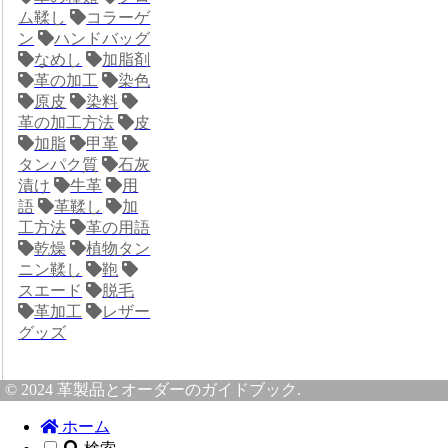
ム鞣し
コラーゲ
ン
ハンドバッグ
なめし
加脂剤
革の加工
染色
原皮
染料
革の加工方法
皮
加脂
甲革
タンパク質
石灰
漬け
牛革
用
語
革鞣し
加
工方法
革の用語
乾燥
植物タン
ニン鞣し
鞄
スエード
脱毛
革加工
レザー
グッズ
© 2024 革製品とオーダーのガイドブック.
ホーム