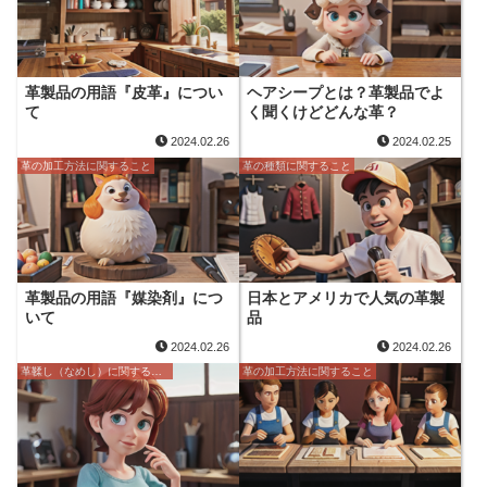
革製品の用語『皮革』につい
ヘアシープとは？革製品でよ
て
く聞くけどどんな革？
2024.02.26
2024.02.25
革の加工方法に関すること
革の種類に関すること
革製品の用語『媒染剤』につ
日本とアメリカで人気の革製
いて
品
2024.02.26
2024.02.26
革鞣し（なめし）に関すること
革の加工方法に関すること