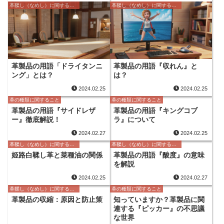
革鞣し（なめし）に関すること
革鞣し（なめし）に関すること
革製品の用語「ドライタンニ
革製品の用語『収れん』と
ング」とは？
は？
2024.02.25
2024.02.25
革の種類に関すること
革の種類に関すること
革製品の用語『サイドレザ
革製品の用語『キングコブ
ー』徹底解説！
ラ』について
2024.02.27
2024.02.25
革鞣し（なめし）に関すること
革鞣し（なめし）に関すること
姫路白鞣し革と菜種油の関係
革製品の用語『酸度』の意味
を解説
2024.02.25
2024.02.27
革鞣し（なめし）に関すること
革の種類に関すること
革製品の収縮：原因と防止策
知っていますか？革製品に関
連する『ピッカー』の不思議
な世界