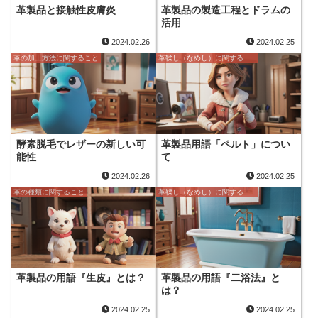
革製品と接触性皮膚炎
革製品の製造工程とドラムの
活用
2024.02.26
2024.02.25
革の加工方法に関すること
革鞣し（なめし）に関すること
酵素脱毛でレザーの新しい可
革製品用語「ペルト」につい
能性
て
2024.02.26
2024.02.25
革の種類に関すること
革鞣し（なめし）に関すること
革製品の用語『生皮』とは？
革製品の用語『二浴法』と
は？
2024.02.25
2024.02.25