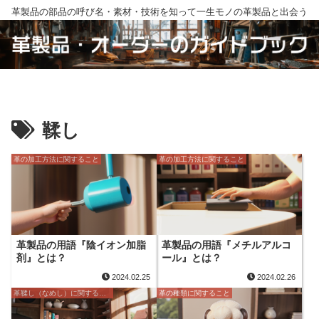
革製品の部品の呼び名・素材・技術を知って一生モノの革製品と出会う
鞣し
革の加工方法に関すること
革の加工方法に関すること
革製品の用語『陰イオン加脂
革製品の用語『メチルアルコ
剤』とは？
ール』とは？
2024.02.25
2024.02.26
革鞣し（なめし）に関すること
革の種類に関すること