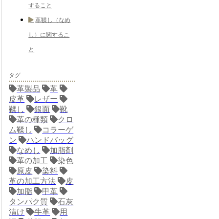
すること
革鞣し（なめ
し）に関するこ
と
タグ
革製品
革
皮革
レザー
鞣し
銀面
靴
革の種類
クロ
ム鞣し
コラーゲ
ン
ハンドバッグ
なめし
加脂剤
革の加工
染色
原皮
染料
革の加工方法
皮
加脂
甲革
タンパク質
石灰
漬け
牛革
用