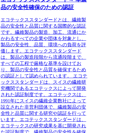
品の安全性確保のための認証
エコテックススタンダードとは、繊維製
品の安全性と品質に関する国際的な認証
です。繊維製品の製造、加工、流通にか
かわるすべての企業や団体を対象とし、
製品の安全性、品質、環境への負荷を評
価します。エコテックススタンダード
は、製品の製造段階から流通段階まで、
すべての工程で厳格な基準を設けてお
り、製品の安全性と品質を確保するため
の認証として認められています。 エコテ
ックススタンダードは、スイスの繊維研
究機関であるエコテックスによって開発
された認証制度です。エコテックスは、
1991年にスイスの繊維企業数社によって
設立された非営利団体で、繊維製品の安
全性と品質に関する研究や認証を行って
います。エコテックススタンダードは、
エコテックスの研究成果を基に開発され
た認証制度で、繊維製品の安全性を確保