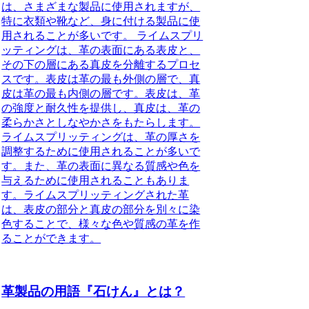
は、さまざまな製品に使用されますが、
特に衣類や靴など、身に付ける製品に使
用されることが多いです。 ライムスプリ
ッティングは、革の表面にある表皮と、
その下の層にある真皮を分離するプロセ
スです。表皮は革の最も外側の層で、真
皮は革の最も内側の層です。表皮は、革
の強度と耐久性を提供し、真皮は、革の
柔らかさとしなやかさをもたらします。
ライムスプリッティングは、革の厚さを
調整するために使用されることが多いで
す。また、革の表面に異なる質感や色を
与えるために使用されることもありま
す。ライムスプリッティングされた革
は、表皮の部分と真皮の部分を別々に染
色することで、様々な色や質感の革を作
ることができます。
革製品の用語『石けん』とは？