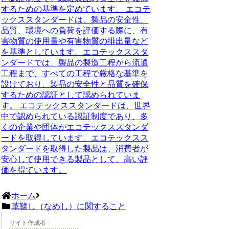
するための基準を定めています。 エコテ
ックススタンダードは、製品の安全性、
品質、環境への負荷を評価する際に、有
害物質の使用量や有害物質の排出量など
を基準としています。エコテックススタ
ンダードでは、製品の製造工程から流通
工程まで、すべての工程で厳格な基準を
設けており、製品の安全性と品質を確保
するための認証として認められていま
す。 エコテックススタンダードは、世界
中で認められている認証制度であり、多
くの企業や団体がエコテックススタンダ
ードを取得しています。エコテックスス
タンダードを取得した製品は、消費者が
安心して使用できる製品として、高い評
価を得ています。
ホーム
革鞣し（なめし）に関すること
サイト作成者