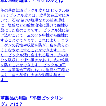
革の基礎知識：ピックル皮とは
革の基礎知識ピックル皮とは ピックル皮
とは ピックル皮とは、皮革製造工程にお
いて、石灰漬けや脱毛などの前処理後
に、塩酸などの酸性溶液に浸けて酸性状
態にした皮のことです。 ピックル液に漬
け込むことで、皮のphを中性から酸性に
することができます。これにより、コラ
ーゲンの変性や収縮を防ぎ、皮を柔らか
くしなやかにすることができます。 ま
た、ピックル液に含まれる塩は、皮の水
分を吸収して保つ働きがあり、皮の乾燥
を防ぐことができます。 ピックル加工
は、皮革製造工程において重要な工程で
あり、皮の品質に大きな影響を与えま
す。
革製品の用語『平衡ピックリン
グ』とは？