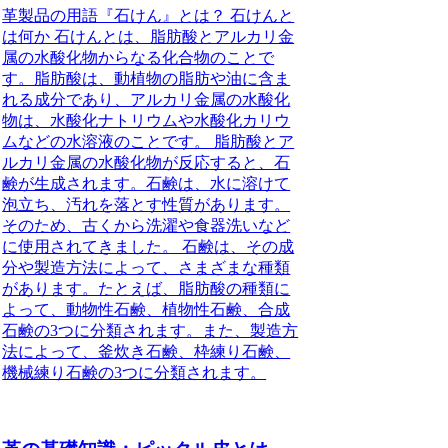
革製品の用語『石けん』とは？ 石けんと
は何か 石けんとは、脂肪酸とアルカリ金
属の水酸化物からなる化合物のことで
す。脂肪酸は、動植物の脂肪や油に含ま
れる成分であり、アルカリ金属の水酸化
物は、水酸化ナトリウムや水酸化カリウ
ムなどの水溶液のことです。 脂肪酸とア
ルカリ金属の水酸化物が反応すると、石
鹸が生成されます。石鹸は、水に溶けて
泡立ち、汚れを落とす性質があります。
そのため、古くから洗濯や食器洗いなど
に使用されてきました。 石鹸は、その成
分や製造方法によって、さまざまな種類
があります。たとえば、脂肪酸の種類に
よって、動物性石鹸、植物性石鹸、合成
石鹸の3つに分類されます。また、製造方
法によって、釜炊き石鹸、枠練り石鹸、
機械練り石鹸の3つに分類されます。