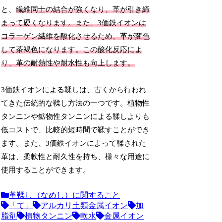
と、
繊維同士の結合が強くなり、革が引き締
まって硬くなります。また、3価鉄イオンは
コラーゲン繊維を酸化させるため、革が変色
して茶褐色になります。この酸化反応によ
り、革の耐熱性や耐水性も向上します。
3価鉄イオンによる鞣しは、古くから行われ
てきた伝統的な鞣し方法の一つです。植物性
タンニンや鉱物性タンニンによる鞣しよりも
低コストで、比較的短時間で鞣すことができ
ます。また、3価鉄イオンによって鞣された
革は、柔軟性と耐久性を持ち、様々な用途に
使用することができます。
革鞣し（なめし）に関すること
「て」
アルカリ土類金属イオン
加
脂剤
植物タンニン
軟水
金属イオン