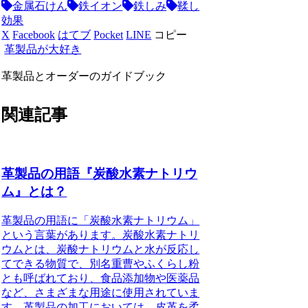
金属石けん
鉄イオン
鉄しみ
鞣し
効果
X
Facebook
はてブ
Pocket
LINE
コピー
革製品が大好き
革製品とオーダーのガイドブック
関連記事
革製品の用語『炭酸水素ナトリウ
ム』とは？
革製品の用語に「炭酸水素ナトリウム」
という言葉があります。炭酸水素ナトリ
ウムとは、炭酸ナトリウムと水が反応し
てできる物質で、別名重曹やふくらし粉
とも呼ばれており、食品添加物や医薬品
など、さまざまな用途に使用されていま
す。革製品の加工においては、皮革を柔