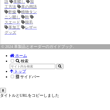
語
革鞣し
加
工方法
革の用語
乾燥
植物タン
ニン鞣し
鞄
スエード
脱毛
革加工
レザー
グッズ
© 2024 革製品とオーダーのガイドブック.
ホーム
検索
トップ
サイドバー
タイトルとURLをコピーしました