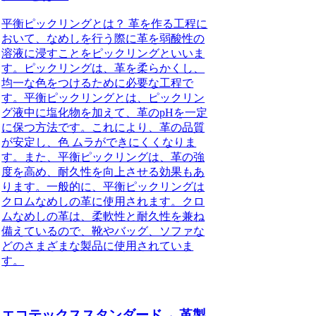
平衡ピックリングとは？ 革を作る工程に
おいて、なめしを行う際に革を弱酸性の
溶液に浸すことをピックリングといいま
す。ピックリングは、革を柔らかくし、
均一な色をつけるために必要な工程で
す。平衡ピックリングとは、ピックリン
グ液中に塩化物を加えて、革のpHを一定
に保つ方法です。これにより、革の品質
が安定し、色 ムラができにくくなりま
す。また、平衡ピックリングは、革の強
度を高め、耐久性を向上させる効果もあ
ります。一般的に、平衡ピックリングは
クロムなめしの革に使用されます。クロ
ムなめしの革は、柔軟性と耐久性を兼ね
備えているので、靴やバッグ、ソファな
どのさまざまな製品に使用されていま
す。
エコテックススタンダード→ 革製