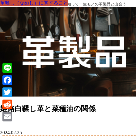
革鞣し（なめし）に関すること
革鞣し（なめし）に関すること
革鞣し（なめし）に関すること
革鞣し（なめし）に関すること
革鞣し（なめし）に関すること
革鞣し（なめし）に関すること
革鞣し（なめし）に関すること
革製品の部品の呼び名・素材・技術を知って一生モノの革製品と出会う
Line
Facebook
Twitter
姫路白鞣し革と菜種油の関係
Reddit
Email
2024.02.25