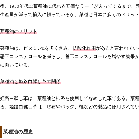
後、1950年代に菜種油に代わる安価なラードが入ってくるまで
生産量が減って輸入に頼っているが、菜種は日本に多くのメリッ
菜種油のメリット
菜種油は、ビタミンEを多く含み、
抗酸化作用
があると言われてい
悪玉コレステロールを減らし、善玉コレステロールを増やす効果
に向いている。
菜種油と姫路白鞣し革の関係
姫路白鞣し革は、菜種油と柿渋を使用してなめした革である。菜
る。姫路白鞣し革は、財布やバッグ、靴などの製品に使用されて
菜種油の歴史