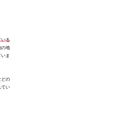
ている
他の地
ていま
などの
れてい