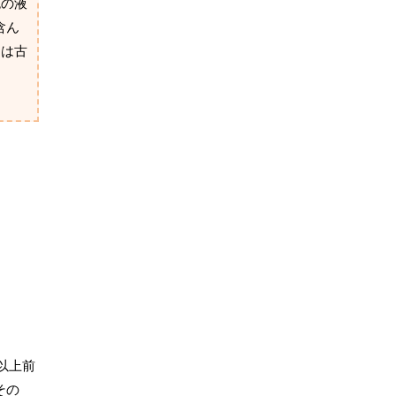
色の液
を含ん
油は古
以上前
その