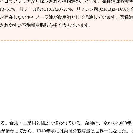
イヨウアブラナから採取される植物油のことです。菜種油は微黄
3~51%、リノール酸(C18:2)20~27%、リノレン酸(C18:3)8~16%
が存在しないキャノーラ油が食用油として流通しています。菜種
されやすい不飽和脂肪酸を多く含んでいます。
。食用・工業用と幅広く使われている。菜種は、今から4,000年
が伝わってから、1940年頃には菜種の栽培量は世界一になった。