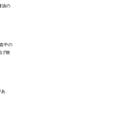
種油の
血中の
揚げ物
があ