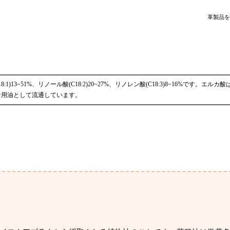
革製品を
1)13~51%、リノール酸(C18:2)20~27%、リノレン酸(C18:3)8~16%です。エルカ
食用油として流通しています。