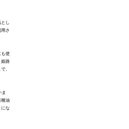
品とし
利用さ
にも使
、姫路
まで、
いま
菜種油
うにな