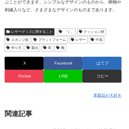
ぶことができます。シンプルなデザインのものから、柄物や
刺繍入りなど、さまざまなデザインのものまであります。
レザーグッズに関すること
「く」
クッション材
スポンジ状
プラットフォーム
レザー
中底
作り方
製法
革
靴
X
Facebook
はてブ
Pocket
LINE
コピー
革製品が大好き
関連記事