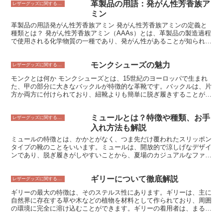
革製品の用語：発がん性芳香族ア
レザーグッズに関すること
ミン
革製品の用語発がん性芳香族アミン 発がん性芳香族アミンの定義と
種類とは？ 発がん性芳香族アミン（AAAs）とは、革製品の製造過程
で使用される化学物質の一種であり、発がん性があることが知られて
います。AAAsは、動物性および植物性のタンニン、アニリン染料、
顔料、その他の化学物質など、さまざまな革製品に使用されていま
モンクシューズの魅力
す。 発がん性芳香族アミンには、ベンズアジン、ナフタレン、ビフ
レザーグッズに関すること
ェニル、アゾベンゼンなど、さまざまな種類があります。これらの化
モンクとは何か モンクシューズとは、15世紀のヨーロッパで生まれ
学物質は、吸入、皮膚接触、経口摂取などによって人体に取り込まれ
た、甲の部分に大きなバックルが特徴的な革靴です。バックルは、片
る可能性があります。 AAAsは、発がん性があることが知られていま
方か両方に付けられており、紐靴よりも簡単に脱ぎ履きすることがで
す。このため、AAAsは革製品の製造や使用において、厳しい規制の
きます。また、つま先がラウンドトゥで、ヒールは低めで歩きやすい
対象となっています。AAAsの使用を制限し、労働者や消費者の健康
デザインです。モンクシューズは、ビジネスシーンやフォーマルな場
を守るためのさまざまな規制が各国で制定されています。 AAAsは、
ミュールとは？特徴や種類、お手
面だけでなく、カジュアルなシーンにも合わせることができます。
レザーグッズに関すること
革製品に使用されている化学物質の一種であり、発がん性があること
入れ方法も解説
が知られています。AAAsは、さまざまな種類があり、革製品の製造
や使用において、厳しい規制の対象となっています。
ミュールの特徴とは、かかとがなく、つま先だけ覆われたスリッポン
タイプの靴のことをいいます。ミュールは、開放的で涼しげなデザイ
ンであり、脱ぎ履きがしやすいことから、夏場のカジュアルなファッ
ションに多く用いられます。また、ミュールは、かかとがないこと
で、足首の動きを妨げないため、歩きやすいという特徴もあります。
ギリーについて徹底解説
ミュールは、デザインや素材が豊富に取り揃えられており、ファッシ
レザーグッズに関すること
ョン性が高いことも特徴です。例えば、レザー製のスリッポンは、フ
ギリーの最大の特徴は、そのステルス性にあります。ギリーは、主に
ォーマルなシーンにも対応でき、カジュアルなシーンにも合わせるこ
自然界に存在する草や木などの植物を材料として作られており、周囲
とができます。また、スエード製のスリッポンは、やわらかい素材感
の環境に完全に溶け込むことができます。ギリーの着用者は、まるで
で、足に優しい履き心地が特徴です。 ミュールは、お手入れがしや
森の中に溶け込んだかのように姿を消すことができ、敵の目を欺くこ
すいことも特徴です。レザー製のミュールは、柔らかい布で乾拭きす