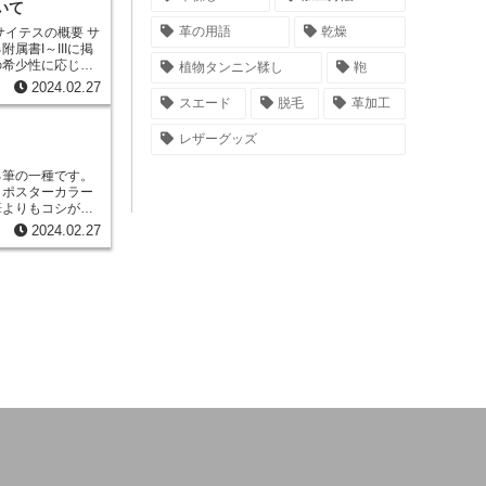
く使用されていま
いて
、組織の構造を詳
革の用語
乾燥
。また、特定の成
属書I～IIIに掲
の機能や病態を理
の希少性に応じ
植物タンニン鞣し
鞄
の規制を定めた制
調整することが重
2024.02.27
が違法に取引され
適切に保存するこ
スエード
脱毛
革加工
約
る野生動植物種の国
レザーグッズ
5年に発効された国
おそれのある野生
る筆の一種です。
、種の保全を目的
、ポスターカラー
筆よりもコシがあ
属書Iには、絶滅の
くのに適していま
書IIには、絶滅の
2024.02.27
りがあり、広い面
る。附属書III
国からの協力のも
ります。穂先は丸
る。 サイテ
ぞれ用途によって
Iに掲載されている
タチ、リス、馬、
じて、輸出入に際
によって筆のタッ
制度である。この
れることを防ぐこ
の具を使って絵を
コシがあり、筆先
しています。ま
り、広い面積を塗
初心者の方は、短
。また、毛の柔ら
毛の硬い筆はアク