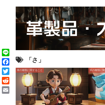
「さ」
L
i
F
革の種類に関すること
革の種類に
n
a
T
e
c
w
R
e
i
e
E
b
t
d