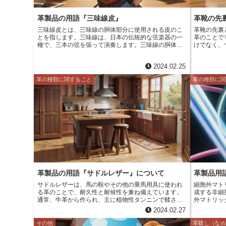
m
o
t
d
a
革製品の用語『三味線皮』
革靴の先
o
e
i
三味線皮とは、三味線の胴体部分に使用される皮のこ
革靴の先裏
i
k
とを指します。三味線は、日本の伝統的な弦楽器の一
革のことで
r
t
種で、三本の弦を張って演奏します。三味線の胴体部
けでなく、
l
分は、木材や革、金属などの様々な素材で作られます
る役割を果
が、三味線皮は、その中でも最も重要な部分の一つで
に牛革や豚
2024.02.25
す。三味線皮には、子牛、馬、猫、犬など、様々な動
と柔軟性を
物の皮が使用されます。中でも、子牛の皮は、最も一
れています
革の種類に関すること
革の種類に
般的で、音質が良いとされています。三味線皮は、動
す。コード
物の皮をなめして加工して作られます。なめすとは、
沢がありま
皮を柔らかくして腐敗を防ぐ処理のことです。三味線
皮は、なめした後に、乾燥させて、三味線の胴体部分
に張られます。
革製品の用語『サドルレザー』について
革製品用
サドルレザーは、馬の鞍やその他の乗馬用具に使われ
細胞外マト
る革のことで、耐久性と耐候性を兼ね備えています。
成する非細
通常、牛革から作られ、主に植物性タンニンで鞣され
外マトリッ
ています。このプロセスにより、革に独特の風合いと
分化を制御
2024.02.27
耐久性が生まれます。サドルレザーは、その耐久性か
ックスは、
ら、ブーツ、バッグ、財布などの様々な製品に使用さ
プロテオグ
その他
革鞣し（な