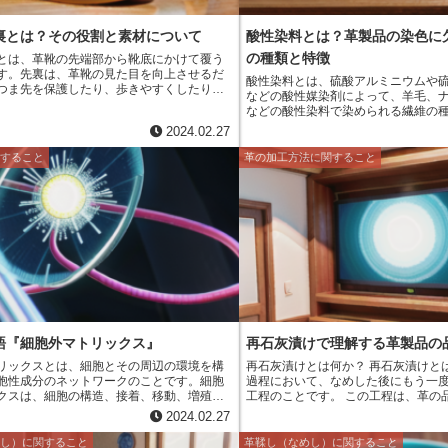
裏とは？その役割と素材について
酸性染料とは？革製品の染色に
の種類と特徴
とは、革靴の先端部から靴底にかけて覆う
す。先裏は、革靴の見た目を向上させるだ
酸性染料とは、硫酸アルミニウムや
つま先を保護したり、歩きやすくしたりす
などの酸性媒染剤によって、羊毛、
たしています。先裏に使用される革は、主
などの酸性染料で染められる繊維の
革、コードバンなどです。牛革は、耐久性
ます。酸性染料は、羊毛、ナイロン
2024.02.27
兼ね備えており、最も一般的によく使用さ
ンパク質繊維を染めるのに適してお
。豚革は、牛革よりも柔らかく、軽量で
いと高い堅牢度が得られるのが特徴
関すること
革の加工方法に関すること
バンは、馬の臀部の革で、非常に丈夫で光
染料は、革製品の染色にもよく使用
す。
タンパク質繊維の一種であるため、
ことができます。酸性染料で染めた
な色合いと高い堅牢度が得られ、長
つことができます。
語『細胞外マトリックス』
再石灰漬けで理解する革製品の
リックスとは、細胞とその周辺の環境を構
再石灰漬けとは何か？ 再石灰漬けとは、革を製造する
胞性成分のネットワークのことです。細胞
過程において、なめした後にもう一
クスは、細胞の構造、接着、移動、増殖、
工程のことです。 この工程は、革の
する役割を果たしています。細胞外マトリ
に重要であり、特に、高級な革製品
2024.02.27
コラーゲン、エラスチン、ヒアルロン酸、
は、必ず再石灰漬けが行われています。 再石灰漬
リカンなど、様々なタンパク質、多糖類、
行うことで、革はよりしなやかにな
めし）に関すること
革鞣し（なめし）に関すること