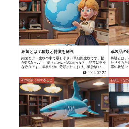
れています。 サドルレザーは、その丈夫さと耐久性で
糖タンパク
知られており、何年もの使用にも耐えることができま
スは、細胞
す。また、サドルレザーは、その独特の風合いから、
な役割を果
多くの革製品愛好家に人気があります。サドルレザー
長因子やサ
製品は、お手入れをすれば、何世代にもわたって受け
し、細胞に
継ぐことができます。
ます。また
としても機
す。 細胞
になります
や関節炎の
臓血管疾患
は、関節炎
細菌とは？種類と特徴を解説
革製品の
細菌とは、生物の中で最も小さい単細胞生物です。幅
再鞣とは、
が約0.5～5μm、長さが約1～50μm程度と、非常に微小
たりするた
な存在です。原核生物に分類されており、細胞核やミ
革の状態で
トコンドリアなどの細胞小器官を持ちません。細菌の
別な仕上げ
2024.02.27
細胞壁は、ペプチドグリカンという物質で構成されて
の種類や元の状
おり、これが細菌の形を維持しています。細菌はさま
な方法で行
革の種類に関すること
革鞣し（な
ざまな生態系に生息しており、土壌、水、空気中、生
柔らかく、
物の体内など、ありとあらゆる場所で見ることができ
た、再鞣に
ます。また、細菌は地球上で最も早く誕生した生物と
性や防汚性
しても知られており、約35億年以上前から存在してい
ると考えられています。