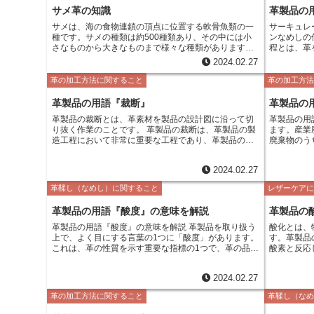
サメ革の知識
革製品の
サメは、海の食物連鎖の頂点に位置する軟骨魚類の一
サーキュレ
種です。サメの種類は約500種類あり、その中には小
ンなめしの
さなものから大きなものまで様々な種類があります。
程とは、革
サメの鼻は、他の魚の鼻とは異なり、平らな形をして
をしたりす
2024.02.27
います。 これは、獲物を探すのに役立っています。 サ
仕上げ工程
メの口は、鋭い歯でいっぱいです。これらの歯は、肉
合いを左右します。 サーキュ
革の加工方法に関すること
革の加工方
を噛み切り、食べることができます。 サメの歯は、常
回転させな
に生え変わっています。 サメの目は、夜間でもよく見
を当てるこ
革製品の用語『裁断』
革製品の
えるようになっています。その視力は人間の約10倍と
まれます。
革製品の裁断とは、革素材を製品の設計図に沿って切
革製品の用
言われています。 サメの聴覚は、非常に敏感です。 水
が出ます。
り抜く作業のことです。 革製品の裁断は、革製品の製
ます。産業
中の小さな音でも聞き取ることができます。 サメの嗅
せる重要な
造工程において非常に重要な工程であり、革製品の品
廃棄物のう
覚も、非常に鋭いです。血の匂いを数キロ先から嗅ぎ
ます。
質や美しさを左右する重要な工程になります。 革製品
別な処分を必要
分けることができます。 サメの触覚は、非常に敏感で
の裁断は、革製品の設計図に沿って革素材を裁断用の
は、多くの
す。水中にある小さな物でも触ることができます。 サ
2024.02.27
ナイフやカッターを使って裁断する作業になります。
スチックく
メの皮膚は、硬い鱗で覆われています。 この鱗は、サ
革製品の裁断では、革素材の厚みや質感に合わせて裁
物質、汚泥
メを他の魚からの攻撃から守る役割を果たしていま
革鞣し（なめし）に関すること
レザーケア
断方法を選ぶことが大切です。 また、革製品の裁断で
に悪影響を
す。 サメの血液は、人間とは異なり、塩分濃度が高い
は、革素材の毛並やシワなども考慮に入れて裁断する
す。 産業廃棄物の処理には、様々な方法があります。
です。 これは、サメが海水の環境に適応するためで
革製品の用語『酸度』の意味を解説
革製品の
ことが大切です。 革製品の裁断は、熟練した職人によ
例えば、焼
す。
って行われるのが一般的です。熟練した職人は、革素
あります。
革製品の用語『酸度』の意味を解説 革製品を取り扱う
酸化とは、
材の特性を見極めて、革製品の設計図に沿って正確に
方法を選択
上で、よく目にする言葉の1つに「酸度」があります。
す。革製品
裁断することができます。
これは、革の性質を示す重要な指標の1つで、革の品質
酸素と反応
や耐久性に大きく関係しています。しかし、「酸度」
なったりす
とはそもそも何なのでしょうか？ 酸度とは、物質の酸
い自然な現
2024.02.27
性度を示す数値です。pH（ペーハー）と呼ばれるもの
程度防ぐこ
で表され、0から14までの範囲で数値が大きくなるほ
革の加工方法に関すること
革鞣し（な
ど酸性が強く、数値が小さくなるほどアルカリ性が強
くなります。7は中性です。革の酸度は、一般的に