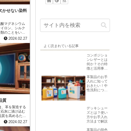
欠かせない染料
硫酸マグネシウム
ナイロン、シルク
種類のことをいい
、シルクなどのタ
2024.02.27
り、鮮やかな色合
です。また、酸性
よく読まれている記事
されます。革は、
酸性染料で染める
コンポジショ
革製品は、鮮やか
ンレザーとは
く美しい状態を保
何か？その特
徴と活用事例
を紹介
革製品のお手
入れに知って
おきたい！中
性洗剤につい
て
品質
デッキシュー
度石灰に漬け込む
ズとは？使い
品質を高めるため
方やお手入れ
に使用される革に
方法まで解説
2024.02.27
けを
り、耐久性が増し
革製品の脱色