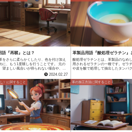
質で構成されています。 細胞外マトリック
ます。また、革の風合いも良くなり
と細胞の間のコミュニケーションにも重要
す。 再石灰漬けは、革の製造工程の中でも、非常に手
たしています。細胞外マトリックスは、成
間のかかる工程です。そのため、再
イトカインなどのシグナル伝達分子を貯蔵
革は、通常の革よりも高価になりま
伝達することで、細胞の挙動を制御してい
分、品質も高く、耐久性にも優れて
、細胞外マトリックスは、物理的なバリア
用することができます。
能し、細胞を有害な物質から保護していま
外マトリックスの異常は、様々な疾患の原因
。例えば、コラーゲンの異常は、骨粗鬆症
原因になります。エラスチンの異常は、心
の原因になります。ヒアルロン酸の異常
や乾癬の原因になります。
用語『再鞣』とは？
革製品用語『酸処理ゼラチン』
革をさらに柔らかくしたり、色を付け加え
酸処理ゼラチンとは、革製品のなめ
めに、もう1度鞣しを行うことです。 元の
用されるゼラチンの一種です。ゼラ
、望ましい風合いが得られない場合や、特
や皮を酸で処理して抽出したタンパ
を施したい場合に行われます。再鞣は、革
ゼラチンは、その名の通り、酸で処
2024.02.27
態、 desired finish に応じて、さまざま
あり、コラーゲンを原料として硫酸
われます。再鞣された革は、元の革よりも
熱・抽出・精製することで作られます
めし）に関すること
革の加工方法に関すること
色鮮やかになり、耐久性も向上します。ま
ンは、革のなめし工程において、革
より、革の風合いを損なうことなく、防水
さを与えるために使用されます。ま
を高めることができます。
ンは、革の保水性を高め、カビや細
果もあります。 酸処理ゼラチンは、
広く使用されており、革製品の品質
を果たしています。また、酸処理ゼ
界や化粧品業界でも使用されていま