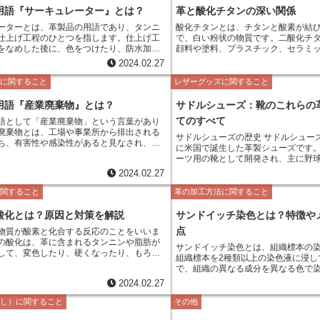
用語『サーキュレーター』とは？
革と酸化チタンの深い関係
ーターとは、革製品の用語であり、タンニ
酸化チタンとは、チタンと酸素が結
仕上げ工程のひとつを指します。仕上げ工
で、白い粉状の物質です。二酸化チ
をなめした後に、色をつけたり、防水加工
顔料や塗料、プラスチック、セラミ
る工程のことです。サーキュレーターは、
な製品に使用されています。酸化チタ
2024.02.27
のなかでも特に重要な工程であり、革の風
線などの有害な放射線を遮断する効
レーターの方法は、革を
止めや放射線防護服などにも利用さ
法に関すること
レザーグッズに関すること
がら、熱風を当てるというものです。熱風
た、酸化チタンは、光触媒として、
とで、革の繊維が締まり、ハリとコシが生
菌などを分解する効果があり、空気
用語『産業廃棄物』とは？
サドルシューズ：靴のこれらの
また、熱風を当てることで、革の表面に艶
どにも使用されています。
てのすべて
語として「産業廃棄物」という言葉があり
サーキュレーターは、革の風合いを向上さ
廃棄物とは、工場や事業所から排出される
工程であり、多くの革製品に使用されてい
サドルシューズの歴史 サドルシュー
ち、有害性や感染性があると見なされ、特
に米国で誕生した革製シューズです
とするものを指します。 産業廃棄物に
ーツ用の靴として開発され、主に野
種類があります。例えば、金属くず、プラ
ていました。しかし、やがてその履
2024.02.27
ず、紙くず、布くず、皮革くず、油、化学
タイリッシュなデザインから、スポ
などがあります。これらの廃棄物は、環境
も着用されるようになり、現在では
に関すること
革の加工方法に関すること
与えるため、適切に処理することが重要で
い年代の方に愛される靴となってい
酸化とは？原因と対策を解説
サンドイッチ染色とは？特徴や
却、埋め立て、リサイクル、再利用などが
廃棄物の種類や特性に応じて、適切な処理
点
物質が酸素と化合する反応のことをいいま
することが重要です。
の酸化は、革に含まれるタンニンや脂肪が
サンドイッチ染色とは、組織標本の染
して、変色したり、硬くなったり、もろく
組織標本を2種類以上の染色液に浸し
る現象です。革製品の酸化は、避けられな
で、組織の異なる成分を異なる色で
象ですが、適切なケアをすることで、ある
す。組織全体の構造を把握したり、
2024.02.27
とができます。
して観察したりするのに適しています。 サンドイ
染色の特徴は、組織の異なる成分を
めし）に関すること
その他
けることができることです。また、