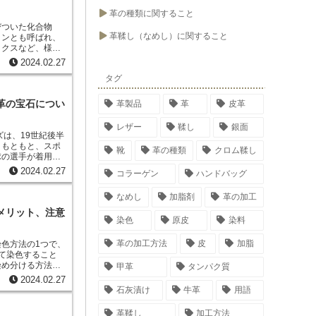
革の種類に関すること
びついた化合物
革鞣し（なめし）に関すること
タンとも呼ばれ、
ックスなど、様々
ンは、紫外線やX
2024.02.27
果があり、日焼け
タグ
れています。ま
空気中の汚れや細
清浄機や消臭剤な
革の宝石につい
革製品
革
皮革
レザー
鞣し
銀面
ズは、19世紀後半
。もともと、スポ
靴
革の種類
クロム鞣し
球の選手が着用し
き心地の良さやス
2024.02.27
コラーゲン
ハンドバッグ
ーツ以外の場面で
、男女問わず幅広
なめし
加脂剤
革の加工
ます。
メリット、注意
染色
原皮
染料
革の加工方法
皮
加脂
色方法の1つで、
て染色すること
染め分ける方法で
甲革
タンパク質
特定の成分を強調
2024.02.27
ッチ
石灰漬け
牛革
用語
異なる色で染め分
染色手順が比較的
革鞣し
加工方法