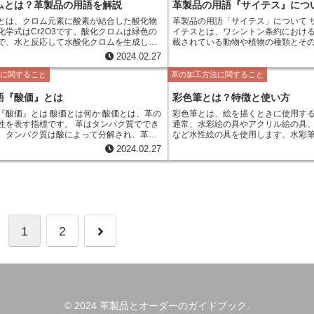
簡単で、再現性が高いことから、広
ムとは？革製品の用語を解説
革製品の用語『サイテス』につ
す。サンドイッチ染色のメリットは
とは、クロム元素に酸素が結合した酸化物
革製品の用語「サイテス」について サイテスの概要 サ
細に観察することができることです
化学式はCr2O3です。酸化クロムは緑色の
イテスとは、ワシントン条約における附
分を強調して観察することで、組織
で、水と反応して水酸化クロムを生成しま
載されている動物や植物の種類とそ
解するのに役立ちます。 サンドイッチ染色の注意点と
ロムは、皮革製品のなめし剤として使用さ
て、輸出入に際しての許可証発行等
しては、染色液の濃度や染色時間を
2024.02.27
多く、革に耐久性と防水性を与えます。ま
度である。この制度は、絶滅危惧種
要です。また、染色した組織標本を
ロムは、緑色の顔料としても使用され、塗
ることを防ぐことを目的としている。 ワシントン条
法に関すること
革の加工方法に関すること
とが大切です。
の製造に使用されています。
は、1973年の「絶滅のおそれのあ
際取引に関する条約」に基づき197
語『酸価』とは
彩色筆とは？特徴と使い方
際協定である。この条約は、絶滅の
酸価とは何か 酸価とは、革の
彩色筆とは、絵を描くときに使用す
動植物の国際取引を規制することで
性を表す指標です。 革はタンパク質ででき
通常、水彩絵の具やアクリル絵の具
としている。 ワシントン条約は、附属書I、附属書II、
、タンパク質は酸によって分解され、革の
など水性絵の具を使用します。水彩
附属書IIIの3つの附属書からなる。附
します。そのため、革の酸価は低いほど、
り、筆先が固いため、細かい線を描
危機にある種が掲載されており、附属
2024.02.27
響を受けにくく、耐久性が高いと考えられ
す。また、水彩筆よりも穂先の広が
危機が差し迫っている種が掲載されてい
積を塗ることもできます。 彩色筆は、毛の長さや太
には、加盟国のいずれかが他の加盟
ることによって測定されます。滴定とは、
さ、形などによって様々な種類があ
とで規制する必要がある種が掲載されてい
プルに加えて反応させ、反応によって生じ
筆、平筆、面相筆などがあり、それ
スは、ワシントン条約の附属書I～II
する方法です。 酸価は、革の品質を
使い分けます。また、毛の素材もイ
動物や植物の種類とその希少性に応
要な指標です。一般的に、酸価が低いほ
豚などの毛が使われており、毛の質
しての許可証発行等の規制を定めた
質が高いとされます。ただし、酸価は革の
チも変わります。 彩色筆は、水彩絵の具やアクリル絵
制度は、絶滅危惧種が違法に取引さ
次
革の種類によって異なるため、一概に酸価
1
2
の具、ポスターカラーなどの水性絵
とを目的としている。
品質が悪いとは言い切れません。
描くことができます。水彩筆よりも
が固いため、細かい線を描くのに適
へ
た、水彩筆よりも穂先の広がりがあ
ることもできます。 彩色筆は、絵を描く初心者から上
級者まで幅広く使用されています。
めの筆を選ぶと扱いやすいでしょう
かい筆は水彩絵の具に向いており、
© 2024 革製品とオーダーのガイドブック.
リル絵の具に向いています。