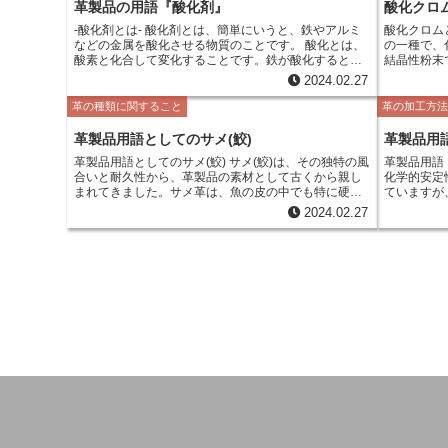
革製品の用語『酸化剤』
酸化クロ
pH3.5から5.5の範囲にあり、中性からやや酸性寄りと
なっています。 革の酸度は、革のなめし方によって大
-酸化剤とは- 酸化剤とは、簡単にいうと、鉄やアルミ
酸化クロム
きく変化します。クロムなめし革は酸性度が低く、ベ
などの金属を酸化させる物質のことです。 酸化とは、
の一種で、
ジタブルなめし革は酸性度が高い傾向にあります。ま
酸素と化合して変化することです。鉄が酸化すると、
結晶性粉末
た、革の保管状態によっても酸度は変化します。高温
サビが発生します。アルミが酸化すると、表面に白い
す。酸化ク
2024.02.27
多湿な環境で保管すると、革の酸性度は上昇する傾向
膜ができます。この膜は、アルミを腐食から守る働き
れることが
にあります。 革製品のメンテナンスにおいて、酸度は
があります。 酸化剤は、身の回りのさまざまなものに
た、酸化ク
革の種類に関すること
革の加工方
重要な要素です。革の酸性度は、革の品質や耐久性に
使われています。例えば、漂白剤やクリーナー、殺菌
料やインク
影響を与えるため、適切なメンテナンスを行うこと
剤、防腐剤などです。 これらの製品は、酸化剤の働き
革製品用語としてのサメ(鮫)
革製品用
で、革の酸度を中性付近に保つことが大切です。革製
を利用して、汚れを落としたり、菌を殺したり、腐敗
品のメンテナンスには、専用のクリーナーやコンディ
革製品用語としてのサメ(鮫) サメ(鮫)は、その独特の風
革製品用語『酸価』とは 
を防いだりしています。 酸化剤は、金属を腐食させる
ショナーを使用し、革の酸性を中和して革の劣化を防
合いと耐久性から、革製品の素材として古くから親し
化学的安定
だけでなく、ゴムやプラスチックなどの非金属をも劣
ぐ必要があります。
まれてきました。サメ革は、魚の皮の中でも特に硬
ていますが
化させることがあります。例えば、ゴムは、酸化剤に
く、傷や汚れにも強いことから、財布やバッグ、靴な
強度が低下
よって硬化してひび割れが起きやすくなり、プラスチ
2024.02.27
どの小物から、高級家具に至るまで、様々な製品に使
革が酸の影
ックは、酸化剤によって変色したり、もろくなったり
用されています。 また、サメ革は、その美しい模様で
ます。 酸価は、革のサンプルを水酸化ナトリウム水溶
することがあります。 酸化剤は、取り扱いには注意が
も知られています。サメの皮には、様々な模様があ
液で滴定す
必要です。酸化剤が皮膚に付着すると、炎症を起こし
り、その種類によって、斑点模様、ひし形模様、波模
試薬をサン
たり、やけどをしたりすることがあります。また、酸
様など、様々なバリエーションがあります。これらの
る物質の量を測定
化剤を吸い込むと、呼吸器系に障害を起こしたり、肺
模様は、サメ革製品に独特の個性を与え、人々を魅了
評価する重
がんのリスクを高めたりすることがあります。 酸化剤
しています。 しかし、近年のサメの乱獲により、サメ
ど、革の品
を使用する際には、必ず手袋やマスクを着用して、換
革の入手が難しくなってきています。そのため、サメ
製造方法や
気を十分に行う必要があります。また、酸化剤を皮膚
革製品の価格は高騰しており、近年では、サメ革の代
が高い革が
に付着させないように注意し、吸い込まないようにす
わりに、他の魚の皮や、人工皮革を使用した製品も増
ることが大切です。
えてきています。 サメ革は、高級感と耐久性を兼ね備
えた素材として、古くから親しまれてきました。しか
し、近年では、サメの乱獲により、サメ革の入手が難
しくなってきています。そのため、サメ革製品の価格
は高騰しており、近年では、サメ革の代わりに、他の
魚の皮や、人工皮革を使用した製品も増えてきていま