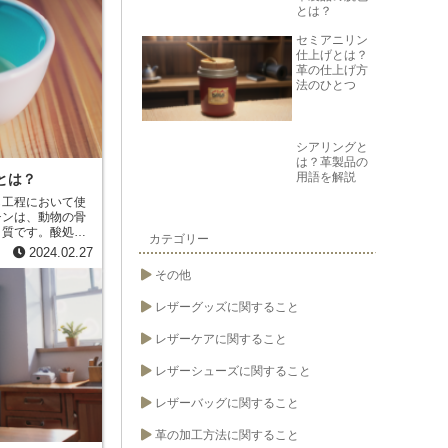
、高級感が出ま
とは？
石灰漬けを行った
セミアニリン
す。しかし、その
仕上げとは？
いるので、長く愛
革の仕上げ方
法のひとつ
シアリングと
は？革製品の
用語を解説
とは？
し工程において使
チンは、動物の骨
ク質です。酸処理
カテゴリー
理したゼラチンで
2024.02.27
塩酸を加えて加
その他
。 酸処理ゼラチ
に柔軟性と滑らか
レザーグッズに関すること
た、酸処理ゼラチ
菌の繁殖を防ぐ効
製革業界において
レザーケアに関すること
向上に重要な役割
ラチンは、食品業
レザーシューズに関すること
す。
レザーバッグに関すること
革の加工方法に関すること