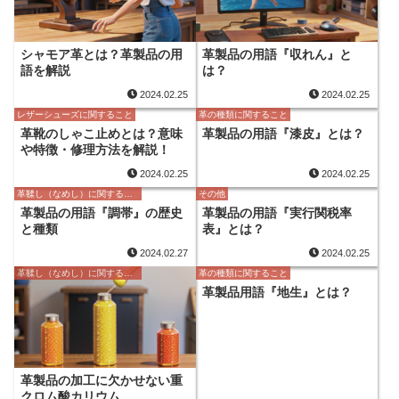
シャモア革とは？革製品の用
革製品の用語『収れん』と
語を解説
は？
2024.02.25
2024.02.25
レザーシューズに関すること
革の種類に関すること
革靴のしゃこ止めとは？意味
革製品の用語『漆皮』とは？
や特徴・修理方法を解説！
2024.02.25
2024.02.25
革鞣し（なめし）に関すること
その他
革製品の用語『調帯』の歴史
革製品の用語『実行関税率
と種類
表』とは？
2024.02.27
2024.02.25
革鞣し（なめし）に関すること
革の種類に関すること
革製品用語『地生』とは？
革製品の加工に欠かせない重
クロム酸カリウム