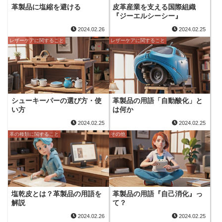
革製品に塩縮を避ける
皮革産業を支える国際組織
『ジーエルシーシー』
2024.02.26
2024.02.25
レザーケアに関すること
レザーケアに関すること
シューキーパーの選び方・使
革製品の用語「自動酸化」と
い方
は何か
2024.02.25
2024.02.25
革の種類に関すること
その他
塩乾皮とは？革製品の用語を
革製品の用語『自己消化』っ
解説
て？
2024.02.26
2024.02.25