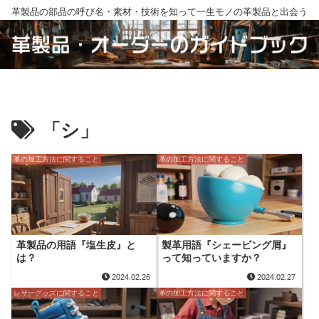
革製品の部品の呼び名・素材・技術を知って一生モノの革製品と出会う
「シ」
革の加工方法に関すること
革の加工方法に関すること
革製品の用語『塩生皮』と
製革用語『シェービング屑』
は？
って知っていますか？
2024.02.26
2024.02.27
レザーグッズに関すること
革の加工方法に関すること