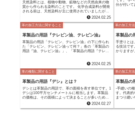
天然染料とは、植物や動物、鉱物などの天然由来の物
分が付いて
質から作られる染料のことです。 化学合成染料が開発
い目を整え
される前は、天然染料が主に使用されていましたが、
す。手べら
現在でも天然染料ならではの風合いを活かした製品が
2024.02.25
り、革製品
人気を博しています。天然染料は、化学合成染料に比
す。 手べらは、その形状や大きさによって、さまざま
べて環境負荷が少なく、安全性が高いという特徴があ
革の加工方法に関すること
革の加工方
な種類があ
ります。 天然染料は、植物染料、動物染料、鉱物染料
ら20cm
の3つに大別されます。植物染料は、最も種類が多く、
革製品の用語『テレビン油、テレピン油』
革製品の
1cmから
草木や花、根などから作られます。 代表的な植物染料
は、鉄やス
革製品の用語「テレビン、テレピン油」の下に作られ
手塗りとは
には、藍（あい）、紅花（べにばな）、茜（あかね）
かで、革を傷
た「テレビン、テレピン油って何？」各の「革製品の
る技法です
などがあります。動物染料は、貝や虫から作られま
は、革製品
用語『油、テレピン油』」、「革製品の用語『テレビ
かりますが
す。 代表的な動物染料には、紫（むらさき）、コチニ
革の縫い目
ン、テレピン油』」、 「テレビン、テレピン油って
を作り出す
ール、ラックなどがあります。鉱物染料は、鉱石や土
せた後に、
何？」の３つを一つにまとめて、「革製品用語『テレ
に美しい光
から作られます。 代表的な鉱物染料には、ベンガラ、
らを使って縫い目を
2024.02.25
ビン、テレピン油』とは？」とする
やクラシカ
黄土（おうど）、辰砂（しんしゃ）などがあります。
製において
耐久性にも
天然染料の染色方法は、染料の種類によって異なりま
革の種類に関すること
革の加工方
する道具の
す。 手塗りには、主に2種類の手法があります。1つ
すが、一般的には、染料を水に溶かして染液を作りま
ることで、
は、革の表
す。染液に布や糸などを浸し、一定時間放置した後、
革製品の用語『デシ』とは？
革製品の
上げること
です。もう
水洗いして乾燥させます。 天然染料は、化学合成染料
塗る「スプ
に比べて染色が難しく、熟練の技が必要とされます。
デシとは革製品の用語で、革の面積を表す単位です。1
-手縫いの種類- 手縫いには、さまざま
りよりも塗
デシは100平方センチメートルに相当します。革製品
す。代表的
あります。
の価格は、その面積によって決まることが多いため、
まつり縫い
一に塗料を
デシ数は重要な要素となります。革製品を購入する際
平縫い-は
2024.02.27
す。 手塗りには、職人の技術が大きく影響します。職
には、デシ数を意識して選ぶとよいでしょう。 革の種
通して、布
人の技術に
類によって、デシ数は異なります。例えば、牛革は一
すが、丈夫で耐久性
なります。
般的に1デシあたりの単価が低いのに対し、馬革やワニ
の応用編で
も職人の技
革は1デシあたりの単価が高くなります。また、革の厚
夫な縫い上がりが特徴
の革製品は
みによっても、デシ数は変わります。厚い革は1デシあ
理に適した
品とも言え
たりの単価が高くなる傾向にあります。
ステッチを
のを防ぎ、