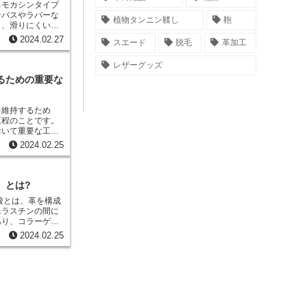
肌触りが良く、カ
るモカシンタイプ
用されることが多
ンバスやラバーな
植物タンニン鞣し
鞄
り、滑りにくいソ
さまざまな種類が
ズは、その快適さ
2024.02.27
スエード
脱毛
革加工
の手ひもで、持ち
たちに愛されてき
れることが多いで
しゃれなデザイン
で、リュックサッ
レザーグッズ
としても人気を集
バッグの持ち手な
るための重要な
手ひもは、角ばっ
性のある素材で作
持ち手やショルダ
にせず履くことが
いです。
を備えているた
を維持するため
くことができま
工程のことです。
あるため、履き心
おいて重要な工程
 手引き加
2024.02.25
ても人気がありま
て異なりますが、
んなコーディネー
を含んだ薬剤を革
ら、多くの人々に
させます。油分を
アイテムとして、
性油脂、鉱物油脂
』とは?
。
ます。また、手引
エラスチンの間に
性も向上します。
あり、コラーゲン
ために不可欠な工
革に柔軟性と強度
革製品は長期間に
2024.02.25
硫酸のヒアルロン
品本来の美しさを
与え、柔軟性を維
マタン硫酸は、革
であり、革の強
果があります。