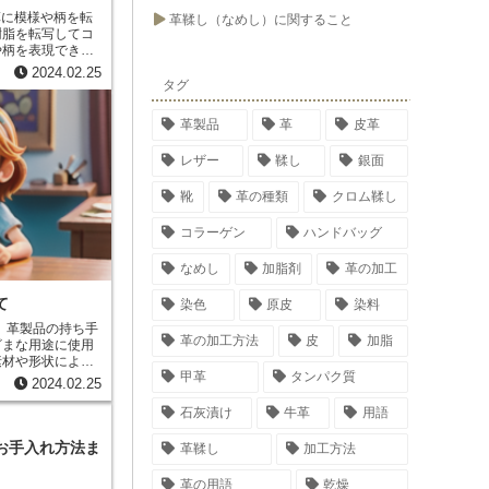
取すると、鉄中毒
の症状としては、
革鞣し（なめし）に関すること
樹脂を転写してコ
頭痛などが挙げら
や柄を表現できま
に最適な加工手法
2024.02.25
タグ
現できる点です。
で、本革の表面に
革製品
革
皮革
です。そのため、
ま本革に転写する
レザー
鞣し
銀面
れは、特殊な樹脂
靴
革の種類
クロム鞣し
とで、傷や汚れか
写仕上げの本革製
きます。 さら
コラーゲン
ハンドバッグ
が良いという特徴
本革の表面を滑ら
なめし
加脂剤
革の加工
なるからです。そ
高級感と機能性を
て
染色
原皮
染料
革の加工方法
皮
加脂
ざまな用途に使用
素材や形状によっ
甲革
タンパク質
る分
2024.02.25
革製の手ひもは、
石灰漬け
牛革
用語
布などの高級感を
多いです。ナイロ
お手入れ方法ま
革鞣し
加工方法
、リュックサック
用品に使用される
革の用語
乾燥