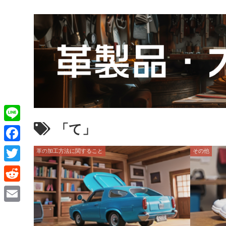
「て」
L
i
F
革の加工方法に関すること
その他
n
a
T
e
c
w
R
e
i
e
E
b
t
d