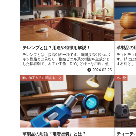
れを防ぐことができます。また、テーピングには、革
使用されて
製品の強度を高める効果もあります。革の端をテープ
けて、華や
で留めることで、革製品が破れにくくなります。
の時代、天
に愛用されていました。
本の伝統工
には、徳川
んになりま
を受けて、
後、日本の
革は、茶道
な用途に使
テレンプとは？用途や特徴を解説！
革製品の
テレンプとは、接着剤の一種です。瞬間接着剤やエポ
ディビディ
キシ樹脂とは異なり、酢酸ビニル系の樹脂を主成分と
す。鞘には
した接着剤で、木工や工作、DIYなど様々な用途に使用
す材料とし
できます。手頃な価格で入手でき、使い勝手が良いの
ンチン、チ
2024.02.25
が特徴です。 テレンプは、木工や工作、DIYなど様々
れています。 ディビディビの鞘は、長さ10～
な用途に使用できます。主に、木材同士の接着に使用
幅2～3c
革の加工方法に関すること
その他
されますが、金属、プラスチック、陶器、ガラスなど
ます。鞘は
様々な素材にも使用できます。また、学校や家庭での
ています。
工作や修理などにも使用されます。
用には適しません。 ディビデ
50％のタ
パク質と結
ビのタンニ
皮革製品の製
ビは、靴、
造に用いら
されます。
革製品の用語『電着塗装』とは？
ティーテ