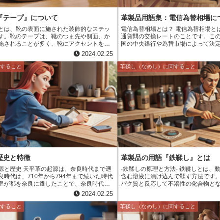
『テープ』について
革製品用語集：電信為替相場に
とは、靴の表面に施された装飾的なステッ
電信為替相場とは？ 電信為替相場とは、2つの異なる
す。靴のテープは、靴のつま先や側面、か
通貨間の交換レートのことです。こ
施されることが多く、靴にアクセントを加
国の中央銀行や為替市場によって決
果たします。靴のテープは、様々な素材や
為替相場は、その国の経済や政治情
2024.02.25
れ、靴のデザインによって使い分けられま
給の関係などによって変動します。 電信為替相場は、
ープは、靴の耐久性を高めたり、靴紐を通
海外旅行や留学、海外ビジネスなど
関すること
革鞣し（なめし）に関すること
強をしたりする役割もあります。靴のテー
う際に必要となる為替レートです。
重要な要素であり、靴のデザインや機能性
場合、日本円を現地通貨に交換する
重要な役割を果たしています。
が適用されます。海外ビジネスの場
を行う際に電信為替相場が適用されます。 電
場は、その国の経済や政治情勢、為
係などによって変動するため、常に
することが大切です。最新の電信為
テレビ、インターネットなどで確認
す。
歴史と特徴
革製品の用語『鉄鞣し』とは
起源は、奈良時代まで遡
-鉄鞣しの原理と方法- 鉄鞣しとは、動物の皮を鉄分を
良時代は、710年から794年まで続いた時代
含む溶液に漬け込んで鞣す方法です
皇が都を奈良に遷したことで、奈良時代と
パク質と反応して不溶性の化合物と
ます。天平革は、奈良時代に開発された革
く耐久性のある革にします。鉄鞣し
2024.02.25
革を原料として作られています。鹿革は、
れてきた伝統的な鞣し方法であり、
な革で、加工性に優れていることから、奈
で広く用いられています。 鉄鞣しの原理は、鉄分が皮
関すること
革鞣し（なめし）に関すること
、武具や履物、装身具など、様々な用途で
のタンパク質と反応して不溶性の化