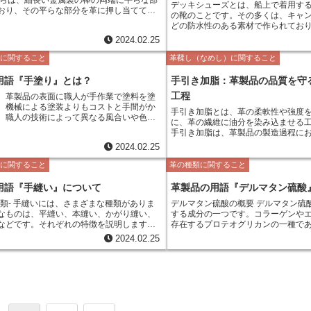
ことが多いです。綿製の手ひもは、
デッキシューズとは、船上で着用す
おり、その平らな部分を革に押し当てて縫
ジュアルなバッグやポーチなどに使
の靴のことです。その多くは、キャ
たり、縫い目を閉じたりするのに使用しま
いです。 形状による分類 手ひもは、形状によって、平
どの防水性のある素材で作られてお
は、革製品の縫製において必須の道具であ
手ひも、丸手ひも、角手ひもなど、
ールを備えています。デッキシュー
2024.02.25
の品質を左右する重要な道具のひとつで
あります。平手ひもは、平らな形状
と耐久性から、ヨットマンや船乗り
手やショルダーストラップに使用さ
ました。しかし、近年では、そのお
法に関すること
革鞣し（なめし）に関すること
ります。一般的に、手べらは、長さ10cmか
す。丸手ひもは、丸い形状の手ひも
が注目され、ファッションアイテム
程度のものが多く、両端の平らな部分の幅は、
クのショルダーストラップやハンド
めています。 デッキシューズは、その名の通り、船上
用語『手塗り』とは？
手引き加脂：革製品の品質を守
3cm程度のものが一般的です。手べらの材質
どに使用されることが多いです。角
で着用するのに適した靴です。防水
テンレス鋼、真鍮などが多く、表面が滑ら
工程
た形状の手ひもで、トートバッグの
、革製品の表面に職人が手作業で塗料を塗
られているため、雨や水しぶきを気
つけにくいものが好まれます。 手べら
ーストラップに使用されることが多
。機械による塗装よりもコストと手間がか
できます。また、滑りにくいソール
手引き加脂とは、革の柔軟性や強度
の縫製時に、以下の手順で使用します。 1.
、職人の技術によって異なる風合いや色味
め、濡れたデッキの上でも安全に歩
に、革の繊維に油分を染み込ませる
部分を縫い合わせていきます。 2. 縫い合わ
ことができます。手塗りは、革製品の表面
す。さらに、モカシンタイプの靴で
手引き加脂は、革製品の製造過程に
手べらを使って縫い目を整えます。 3. 手べ
沢や深みのある色合いをもたらし、高級感
地も抜群です。 デッキシューズは、船上での着用だけ
であり、革の品質に大きな影響を与えます。
閉じます。 手べらは、革製品の縫
2024.02.25
ルな雰囲気を演出します。また、手塗りは
でなく、ファッションアイテムとし
脂の方法は、革の種類や用途によっ
、重要な道具であり、革製品の品質を左右
優れており、長年愛用することが可能で
す。そのシンプルなデザインと、ど
一般的には、革を洗浄した後、油分
法に関すること
革の種類に関すること
ひとつです。手べらの使い方をマスターす
トにも合わせやすい汎用性の高さか
の表面に塗布し、その後、革を乾燥
革製品の縫製をより美しく、より丈夫に仕
面に刷毛を使って塗料を塗る「刷毛塗り」
愛されています。特に、夏場の定番
含んだ薬剤には、動物性油脂、植物
用語『手縫い』について
革製品の用語『デルマタン硫酸
ができます。
1つは、革の表面にスプレーを使って塗料を
多くの女性から支持を集めています
などがあります。 手引き加脂を行うことで、革は柔軟
レー塗り」です。刷毛塗りは、スプレー塗
な種類がありま
デルマタン硫酸の概要 デルマタン硫酸とは、革を構成
性と強度が向上し、耐久性が高まり
料の厚みを調整しやすいというメリットが
なものは、平縫い、本縫い、かがり縫い、
する成分の一つです。コラーゲンや
き加脂によって、革は防水性や防汚
一方、スプレー塗りは、刷毛塗りよりも均
などです。それぞれの特徴を説明します。 -
存在するプロテオグリカンの一種で
手引き加脂は、革製品の品質を守る
塗ることができるというメリットがありま
、最も基本的な手縫いの方法です。針を布に
とエラスチンの結合組織を強化し、
程です。手引き加脂を行うことで、
2024.02.25
をつなぎ合わせます。シンプルな縫い方で
を与えています。また、デルマタン
わたって使用することができ、革製
よって、塗料の厚み、色味、光沢などが異
があります。 -本縫い-は、平縫い
酸との相乗効果により、革に潤いを
楽しむことができます。
そのため、手塗りの革製品は、同じ製品で
す。平縫いよりも細かい縫い目で、より丈
持する役割を果たしています。デル
術によって異なる表情をみせます。手塗り
です。 -かがり縫い-は、端の処
の品質を維持するために重要な成分
、職人の技術と経験によって作られた芸術
手縫いの方法です。布の端を折り込んで、
度、柔軟性、弾力性を向上させる効
るでしょう。
入れながら縫い合わせます。端がほつれる
見た目をきれいに仕上げることができま