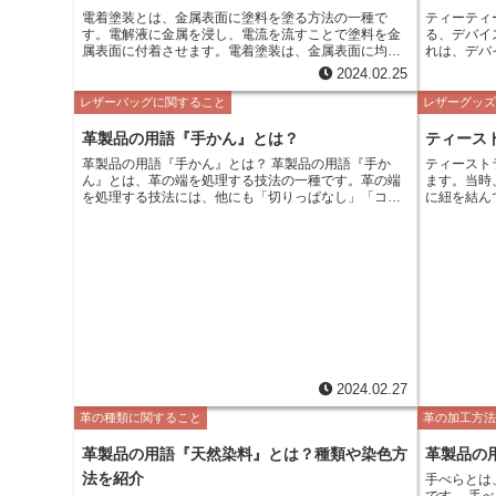
電着塗装とは、金属表面に塗料を塗る方法の一種で
ティーティ
す。電解液に金属を浸し、電流を流すことで塗料を金
る、デバイ
属表面に付着させます。電着塗装は、金属表面に均一
れは、デバ
な厚さの塗膜を形成することができ、塗膜の密着性が
認識し、そ
2024.02.25
高いのが特徴です。また、電着塗装は、環境に優しい
バーをインス
塗装方法としても知られています。 電着塗装は、主に
ンやスマー
レザーバッグに関すること
レザーグッ
自動車や家電、家具などの金属製品に使用されていま
テム情報を
す。電着塗装された製品は、耐食性に優れ、塗膜の剥
イスのハー
革製品の用語『手かん』とは？
ティース
がれや変色も起こりにくいのが特徴です。また、電着
されます。
革製品の用語『手かん』とは？ 革製品の用語『手か
ティースト
塗装は、金属表面に美しい光沢を与えることができま
デバイスを
ん』とは、革の端を処理する技法の一種です。革の端
ます。当時
す。
用されます。 ティーティーは、デバイスのハ
を処理する技法には、他にも「切りっぱなし」「コバ
に紐を結ん
アとソフト
塗り」「巻きかがり」などがあります。手かんは、革
と呼ばれ、
フトウェア
の端を折り返して中に仕込む技法です。他の技法に比
すぐに人気
用されるソ
べて、革の端が薄く、すっきりとした仕上がりになり
マ帝国に伝
ます。手かんは、バッグや財布などの革製品によく用
た。16世
いられています。
し、さまざ
なりました
にも広がり
して、20
イテムとし
2024.02.27
革の種類に関すること
革の加工方
革製品の用語『天然染料』とは？種類や染色方
革製品の
法を紹介
手べらとは
です。 手