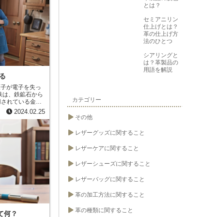
ク質に吸着し、タ
とは？
起こります。タン
くなり、耐久性の
セミアニリン
仕上げとは？
溶液に漬け込む方
革の仕上げ方
む溶液に一定時間
法のひとつ
させて行われま
む溶液に浸しなが
シアリングと
鉄分を含む溶液に
は？革製品の
りして鞣す方法で
用語を解説
る
用いられていま
く耐久性があり、
鉄は、鉄鉱石から
カテゴリー
用されている金属
な栄養素であり、
2024.02.25
ます。鉄イオン
その他
されますが、その
反応を「酸化」と
レザーグッズに関すること
となる反応でもあ
レザーケアに関すること
、水溶液中で青緑
中で黄色を呈しま
レザーシューズに関すること
して水酸化物イオ
、アルカリ性であ
レザーバッグに関すること
反応を「沈殿」と
革の加工方法に関すること
品に使用されてい
化した食品やサプ
革の種類に関すること
イオンは、人体に
て何？