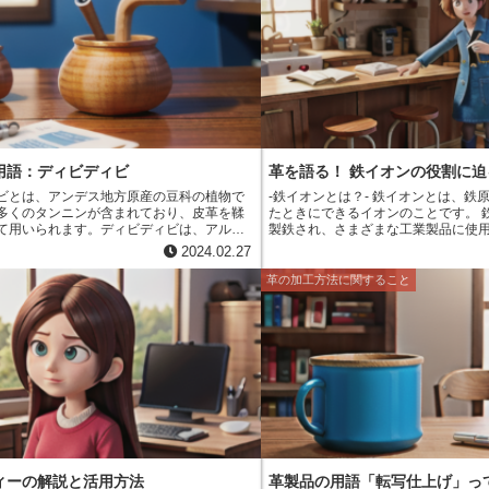
いました。また、天平革は、唐の影響を受
す。この反応は、鉄分が皮のタンパ
かな文様が描かれるようになりました。こ
ンパク質の構造を変化させることで
平革は、貴族や僧侶など、身分の高い人々
パク質の構造が変化すると、皮は硬
 奈良時代以降、天平革は、日
ある革になります。 鉄鞣しの方法は、大きく分けて2
芸として受け継がれてきました。江戸時代
つあります。1つは、皮を鉄分を含む
家康が天平革を愛用し、天平革の生産が盛
法です。この方法は、皮を鉄分を含
した。明治時代になると、西洋文化の影響
漬け込み、その後、取り出して乾燥
天平革の生産は一時衰退しましたが、その
す。もう1つの方法は、皮を鉄分を含
伝統工芸として復興しました。現在、天平
ら鞣す方法です。この方法は、皮を
具や工芸品、ファッション小物など、様々
浸しながら、皮を揉んだり、叩いた
用されています。
す。 鉄鞣しは、古くから行われてきた伝統的な鞣し方
用語：ディビディビ
革を語る！ 鉄イオンの役割に迫
法であり、現在でも世界各地で広く
ビとは、アンデス地方原産の豆科の植物で
-鉄イオンとは？- 鉄イオンとは、鉄原子が電子を失っ
す。鉄鞣しで鞣された革は、柔らか
多くのタンニンが含まれており、皮革を鞣
たときにできるイオンのことです。 
様々な製品に使用されています。
て用いられます。ディビディビは、アルゼ
製鉄され、さまざまな工業製品に使
リ、ペルー、ボリビアなどの国々で栽培さ
です。また、鉄は人体にとって重要
2024.02.27
20cm、
赤血球のヘモグロビンを構成してい
mほどの楕円形で、中に5～8個の種が入ってい
は、鉄原子が電子を失うことで生成
革の加工方法に関すること
、緑色から黒褐色まで、さまざまな色をし
過程では酸素が消費されます。この
ディビディビの種は、硬くて苦いため、食
いいます。酸化は、鉄が錆びる原因
ィビの鞘には、約30～
ります。 鉄イオンには、二価鉄イオンと三価鉄イオン
ンニンが含まれています。タンニンは、タン
の2種類があります。二価鉄イオンは
合して革を硬くする成分です。ディビディ
色を呈し、三価鉄イオンは、水溶液
ンは、革に柔軟性と耐久性を与えるため、
す。鉄イオンは、水溶液中で加水分
造に広く使用されています。 ディビディ
ンを生成します。水酸化物イオンは
バッグ、財布、ベルトなどの皮革製品の製
り、鉄イオンを沈殿させます。この
れます。また、家具や楽器の製造にも使用
いいます。 鉄イオンは、鉄鋼、セメント、化学、染
料、医薬品など、さまざまな工業製
ます。また、鉄イオンは、鉄分を強
リメントにも使用されています。鉄
ィーの解説と活用方法
革製品の用語「転写仕上げ」っ