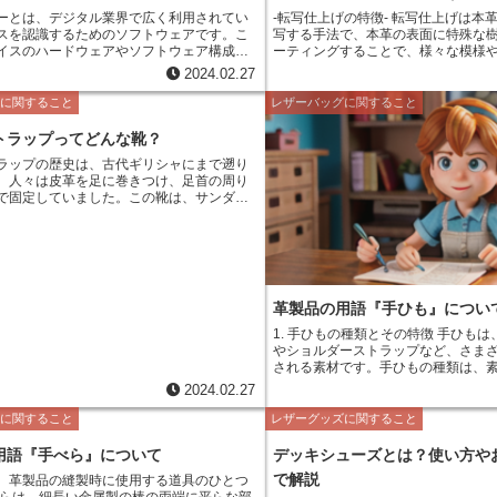
とって重要な栄養素ですが、過剰摂
ーとは、デジタル業界で広く利用されてい
-転写仕上げの特徴- 転写仕上げは本革に模様や柄を転
を起こす可能性があります。鉄中毒
スを認識するためのソフトウェアです。こ
写する手法で、本革の表面に特殊な
吐き気、嘔吐、下痢、腹痛、疲労、
イスのハードウェアやソフトウェア構成を
ーティングすることで、様々な模様
れます。
のデバイスに合ったソフトウェアやドライ
す。ファッション性の高い商品作り
2024.02.27
トールするために使用されます。 パソコ
として注目されています。 転写仕上げの特徴としてま
トフォンなど、さまざまなデバイスのシス
ず挙げられるのが、絵柄を忠実に再
ズに関すること
レザーバッグに関すること
確認したり、ドライバを更新したり、デバ
これは、特殊な樹脂を転写すること
ドウェアを認識したりするためによく使用
絵柄を定着させることができるため
トラップってどんな靴？
また、デバイス間でデータを転送したり、
転写仕上げでは、写真などをそのま
ラップの歴史は、古代ギリシャにまで遡り
ネットワークに接続したりするためにも使
ことも可能です。 また、転写仕上げは、加工後の耐久
、人々は皮革を足に巻きつけ、足首の周り
ードウェ
性が高いという特徴もあります。こ
で固定していました。この靴は、サンダル
ウェアを認識し、そのデバイスに合ったソ
が本革の表面をコーティングするこ
歩きやすく、脱ぎ履きしやすいことから、
やドライバーをインストールするために使
ら革を守るからです。そのため、転
となりました。その後、サンダルは、ロー
フトウェアです。
品は、長期間の使用にも耐えることがで
わり、さらにヨーロッパ各地に広がりまし
に、転写仕上げは、加工後の手触り
紀になると、サンダルは、貴族の間で流行
もあります。これは、特殊な樹脂が
まなデザインのサンダルが作られるように
かにすることにより、手触りが良く
。19世紀になると、サンダルは、庶民の間
のため、転写仕上げの本革製品は、
革製品の用語『手ひも』につい
、日常的に履かれるようになりました。そ
兼ね備えた仕上がりになります。
世紀になると、サンダルは、ファッションア
1. 手ひもの種類とその特徴 手ひもは、革製品の持ち手
て認識され、今日に至っています。
やショルダーストラップなど、さま
される素材です。手ひもの種類は、
てさまざまに分類することができます。 素材によ
2024.02.27
類 手ひもは、素材によって、革製、ナイロン製、綿製
など、さまざまな種類があります。
法に関すること
レザーグッズに関すること
耐久性と高級感があり、バッグや財
求められる製品に使用されることが
用語『手べら』について
デッキシューズとは？使い方や
ン製の手ひもは、軽量で丈夫なため
で解説
、革製品の縫製時に使用する道具のひとつ
やスポーツバッグなどのアウトドア
べらは、細長い金属製の棒の両端に平らな部