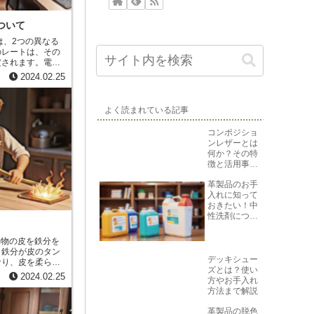
ついて
のレートは、その
定されます。電信
勢、為替需要と供
2024.02.25
、海外と取引を行
海外旅行や留学の
よく読まれている記事
際に電信為替相場
合、輸出入の取引
コンポジショ
信為替相
ンレザーとは
替需要と供給の関
何か？その特
最新の情報を収集
徴と活用事例
替相場は、新聞、
を紹介
することができま
革製品のお手
入れに知って
おきたい！中
性洗剤につい
て
。鉄分が皮のタン
デッキシュー
なり、皮を柔らか
ズとは？使い
は、古くから行わ
2024.02.25
方やお手入れ
現在でも世界各地
方法まで解説
合物となることで
革製品の脱色