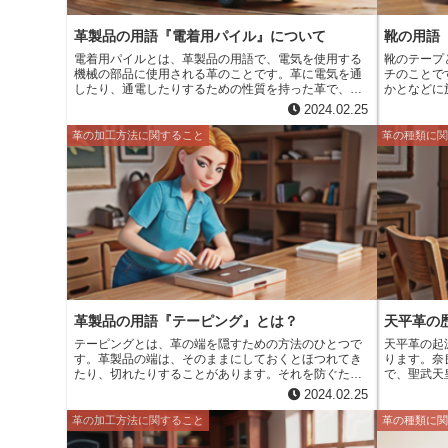
m
o
t
d
a
革製品の用語『電着用パイル』について
靴の用語
o
e
i
電着用パイルとは、革製品の用語で、電気を使用する
靴のテープ
i
k
機械の部品に使用される革のことです。革に電気を通
チのことで
r
t
したり、通電したりするための性質を持った革で、電
かとなどに
l
気絶縁性、耐熱性、耐湿性などに優れています。電着
える役割を
2024.02.25
用パイルは、電気製品の配線や絶縁に使用されたり、
色で構成さ
電気モーターのコイルの絶縁に使用されたりと、幅広
す。靴のテ
革の加工方法に関すること
革の種類に
い用途で使用されています。
すための補
プは、靴の
を左右する
革製品の用語『テーピング』とは？
天平革の
テーピングとは、革の端を隠すための方法のひとつで
天平革の起源と歴史 天平革の
す。革製品の端は、そのままにしておくとほつれてき
ります。奈
たり、切れたりすることがあります。それを防ぐため
で、聖武天
に、革の端をテープで覆うのがテーピングです。テー
呼ばれてい
2024.02.25
ピングには、様々な方法がありますが、一般的なの
製品で、鹿
は、革の端を折り返してテープで留める方法です。こ
軽くて丈夫
革の加工方法に関すること
革の種類に
の方法だと、革の端がすっきりと隠れて、ほつれや切
良時代では