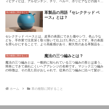
ィビディビは、アルゼンチン、チリ、ペルー、ボリビアなどの国々で
栽培されています。 ディビディビの鞘は、長さ10～20cm、幅2～
3cmほどの楕円形で、中に5～8個の種が入っています。鞘は、緑色か
革製品の用語『セレクテッド ベ
ら黒褐色まで、さまざまな色をしています。ディビディビの種は、硬
革の種類に関すること
くて苦いため、食用には適しません。 ディビディビの鞘には、約30
ース』とは？
～50％のタンニンが含まれています。タンニンは、タンパク質と結
合して革を硬くする成分です。ディビディビのタンニンは、革に柔軟
性と耐久性を与えるため、皮革製品の製造に広く使用されています。
ディビディビは、靴、バッグ、財布、ベルトなどの皮革製品の製造に
用いられます。また、家具や楽器の製造にも使用されます。
セレクテッド ベースとは、皮革の表面にできた傷やシワ、色ムラな
どを、手作業で注意深く取り除いて仕上げた革のことです。革の表面
を滑らかにすることで、より高級感があり、耐久性のある革製品を作
り出すことができます。 セレクテッド ベースの革は、傷やシワ、色
ムラのない革であるフルグレインレザーよりも、価格が安いことが多
魔法の三つ編みとは？
いです。そのため、革製品をより安く手に入れることができるという
革の種類に関すること
メリットがあります。 しかし、セレクテッド ベースの革は、フルグ
魔法の三つ編みとは、一般的に知られている三つ編みの形とは違う、
レインレザーよりも耐久性が低いというデメリットもあります。これ
簡単にできて崩れにくいヘアアレンジの名称です。マジック三つ編み
は、セレクテッド ベースの革は、表面を削って傷やシワ、色ムラを
の特徴は、その見た目がおしゃれで、従来の三つ編みに比べて髪が崩
取り除いているため、フルグレインレザーよりも薄く、破れやすくな
れにくいという点にあります。また、ヘアアレンジの難易度も低いの
っているからです。 セレクテッド ベースの革は、革製品をより安く
で、初心者でも気軽にチャレンジすることができます。
手に入れることができるというメリットがありますが、耐久性が低い
というデメリットもあります。そのため、革製品を選ぶ際には、自分
の用途に合わせて、フルグレインレザーとセレクテッド ベースの革
ホーム
革の種類に関すること
を比較検討することが大切です。