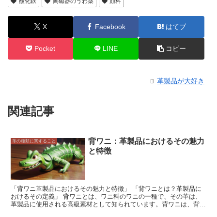
酸化鉄
陶磁器のうわ薬
顔料
X
Facebook
はてブ
Pocket
LINE
コピー
革製品が大好き
関連記事
背ワニ：革製品におけるその魅力
革の種類に関すること
と特徴
「背ワニ革製品におけるその魅力と特徴」 「背ワニとは？革製品に
おけるその定義」 背ワニとは、ワニ科のワニの一種で、その革は、
革製品に使用される高級素材として知られています。背ワニは、背中
に「スクエア」と呼ばれる特徴的な模様をしており、この模様は、革