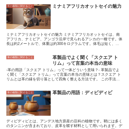
製品に独特の風合いを与えます。背ワニの革は、耐久性があり、水に
ミナミアフリカオットセイの魅力
も強いことから、財布、バッグ、靴など、さまざまな革製品に使用さ
革の種類に関すること
れています。また、背ワニの革に使用されるワニは、近年、個体数が
減少しているため、希少価値も高くなっています。
ミナミアフリカオットセイの魅力 ミナミアフリカオットセイは、南
アフリカ、ナミビア、アンゴラ沿岸で見られるアシカの一種です。体
長は約2メートルで、体重は約300キログラムです。体毛は短く、色
は黒または茶色です。ミナミアフリカオットセイは、群れで生活し、
主に魚やイカを食べます。ミナミアフリカオットセイは、その生態系
革製品でよく聞く「スクエア ト
において重要な役割を果たしており、また、その可愛らしい見た目で
革の種類に関すること
人気があります。 ミナミアフリカオットセイとは? ミナミアフリカ
リム」って言葉の本当の意味
オットセイは、アシカ科ミナミアフリカオットセイ属の哺乳類です。
-革の用語「スクエア トリム」って一体どういう意味？- 革製品でよ
体長はオスで約2メートル、メスで約1.5メートルです。体重はオスで
く聞く「スクエア トリム」って言葉の本当の意味とは？スクエア ト
約200キログラム、メスで約100キログラムです。ミナミアフリカオ
リムとは革の縁を切り落として四角く整える方法です。 この手法
ットセイは、短く密集した体毛を持ち、色は黒または茶色です。耳介
は、革製品の縁をよりシャープで洗練された外観にし、革製品の耐久
は小さく、後肢は大きく発達しています。ミナミアフリカオットセイ
性を高めます。スクエア トリムは、財布、バッグ、靴、ブレスレッ
は、南アフリカ、ナミビア、アンゴラ沿岸に生息しています。ミナミ
革製品の用語：ディビディビ
トなど、様々な革製品に使用されています。スクエア トリムは、革
革の種類に関すること
アフリカオットセイは、群れで生活し、主に魚やイカを食べます。ミ
の縁をよりシャープで洗練された外観にし、革製品の耐久性を高めま
ナミアフリカオットセイは、その生態系において重要な役割を果たし
す。
ており、また、その可愛らしい見た目で人気があります。
ディビディビとは、アンデス地方原産の豆科の植物です。鞘には多く
のタンニンが含まれており、皮革を鞣す材料として用いられます。デ