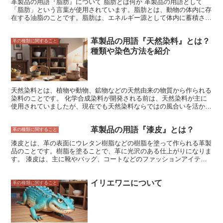
革製品の用語『脂肪』について 脂肪とは何か 革製品の用語として
細かく、表面がなめらかなのが特徴です。一方、豚革のスムースレザ
「脂肪」という言葉が使用されています。脂肪とは、動物の体内に存
ーは、キメが粗く、表面にシワやシボがあるのが特徴です。また、ス
在する油脂のことです。脂肪は、エネルギー源として体内に蓄積され
ムースレザーは、染色や加工によって、さまざまな色や風合いを出す
たり、臓器や筋肉を保護したりする役割を果たしています。また、脂
ことができます。 スムースレザーは、そのなめらかな表面と耐久性
肪は、防水性や柔軟性を高める効果があります。そのため、革製品の
から、革製品に広く使用されている素材です。靴、バッグ、財布、ソ
革製品の用語『天然染料』とは？
製造においても、脂肪が重要な役割を果たしています。 脂肪は、主
革の種類に関すること
ファ、カーシートなど、さまざまな製品に使用されています。
にトリグリセリドという成分で構成されています。トリグリセリド
種類や染色方法を紹介
は、脂肪酸とグリセロールが結合した化合物です。脂肪酸は、炭素と
水素が鎖状に結合した化合物であり、グリセロールは、炭素、水素、
酸素が結合した化合物です。脂肪酸には、飽和脂肪酸と不飽和脂肪酸
の2種類があります。飽和脂肪酸は、脂肪酸の分子構造に二重結合が
なく、不飽和脂肪酸は、脂肪酸の分子構造に二重結合があるのが特徴
天然染料とは、植物や動物、鉱物などの天然由来の物質から作られる
です。飽和脂肪酸は、常温で固体であり、不飽和脂肪酸は、常温で液
染料のことです。 化学合成染料が開発される前は、天然染料が主に
体です。 革製品の製造においては、動物の脂肪が使用されます。動
使用されていましたが、現在でも天然染料ならではの風合いを活かし
物の脂肪は、トリグリセリドの他に、ステロイドやリン脂質などの成
た製品が人気を博しています。天然染料は、化学合成染料に比べて環
分も含まれています。ステロイドは、炭素、水素、酸素が結合した化
境負荷が少なく、安全性が高いという特徴があります。 天然染料
合物であり、リン脂質は、炭素、水素、酸素、リンが結合した化合物
革製品の用語『漆皮』とは？
は、植物染料、動物染料、鉱物染料の3つに大別されます。植物染料
革の種類に関すること
です。動物の脂肪は、皮を柔らかくしたり、防水性や耐熱性を高めた
は、最も種類が多く、草木や花、根などから作られます。 代表的な
漆皮とは、革の表面にウレタン樹脂などの樹脂を塗って作られる革製
りする効果があります。そのため、革製品の製造においては、動物の
植物染料には、藍（あい）、紅花（べにばな）、茜（あかね）などが
品のことです。樹脂を塗ることで、革に光沢のある仕上がりになりま
脂肪が重要な役割を果たしています。
あります。動物染料は、貝や虫から作られます。 代表的な動物染料
す。 漆皮は、主に靴やバッグ、コートなどのファッションアイテム
には、紫（むらさき）、コチニール、ラックなどがあります。鉱物染
に使用されます。光沢があるため、フォーマルな場にも適していま
料は、鉱石や土から作られます。 代表的な鉱物染料には、ベンガ
す。また、汚れや水にも強いので、お手入れが簡単です。 漆皮は、
ラ、黄土（おうど）、辰砂（しんしゃ）などがあります。 天然染料
イリエワニについて
牛革や豚革、羊革などの様々な革で作ることができます。革の種類に
革の種類に関すること
の染色方法は、染料の種類によって異なりますが、一般的には、染料
よって、漆皮の風合いは異なります。牛革で作られた漆皮は、耐久性
を水に溶かして染液を作ります。染液に布や糸などを浸し、一定時間
が高く、傷がつきにくいのが特徴です。豚革で作られた漆皮は、柔ら
放置した後、水洗いして乾燥させます。 天然染料は、化学合成染料
かく、肌触りが良いのが特徴です。羊革で作られた漆皮は、軽量で、
に比べて染色が難しく、熟練の技が必要とされます。
しなやかなのが特徴です。 漆皮は、お手入れが簡単ですが、以下の
点に注意しましょう。 ・直射日光や高温多湿の場所を避けて保管す