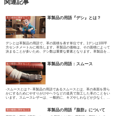
関連記事
革製品の用語『デシ』とは？
革の種類に関すること
デシとは革製品の用語で、革の面積を表す単位です。1デシは100平
方センチメートルに相当します。革製品の価格は、その面積によって
決まることが多いため、デシ数は重要な要素となります。革製品を購
入する際には、デシ数を意識して選ぶとよいでしょう。 革の種類に
よって、デシ数は異なります。例えば、牛革は一般的に1デシあたり
革製品の用語：スムース
の単価が低いのに対し、馬革やワニ革は1デシあたりの単価が高くな
革の種類に関すること
ります。また、革の厚みによっても、デシ数は変わります。厚い革は
1デシあたりの単価が高くなる傾向にあります。
-スムースとは？- 革製品の用語であるスムースとは、革の表面を滑ら
かにするためにやすりがけやヘラなどの道具で加工した革のことをい
います。スムースレザーは、一般的に、キズやしわなどが少なく、表
面がなめらかな革です。また、耐久性が高く、手入れが簡単なのが特
徴です。そのため、靴、バッグ、財布などの革製品によく使用されて
革製品の用語『脂肪』について
います。 スムースレザーは、革の種類や加工方法によって、さまざ
革の種類に関すること
まな表情を持っています。例えば、牛革のスムースレザーは、キメが