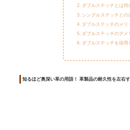
m
o
t
ダブルステッチとは何
d
a
o
e
シングルステッチとの
i
i
k
r
ダブルステッチのメリ
t
l
ダブルステッチのデメ
ダブルステッチを採用
知るほど奥深い革の用語！ 革製品の耐久性を左右