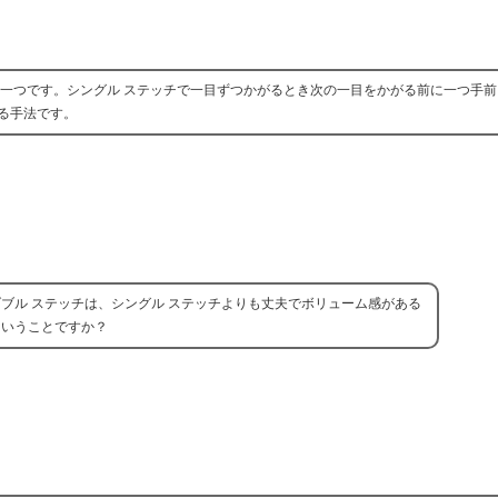
の一つです。シングル ステッチで一目ずつかがるとき次の一目をかがる前に一つ手
る手法です。
ダブル ステッチは、シングル ステッチよりも丈夫でボリューム感がある
ということですか？