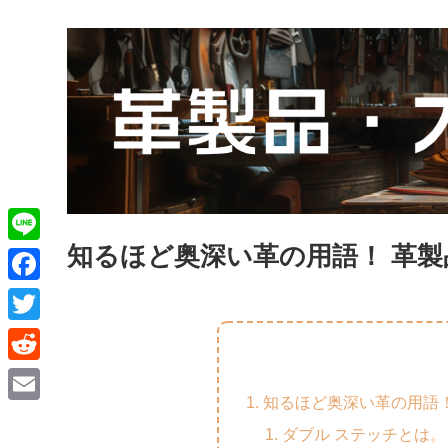
知るほど奥深い革の用語！ 革
L
i
F
n
a
T
e
c
w
R
e
i
知るほど奥深い革の用語
e
E
b
t
ダブル ステッチとは。
d