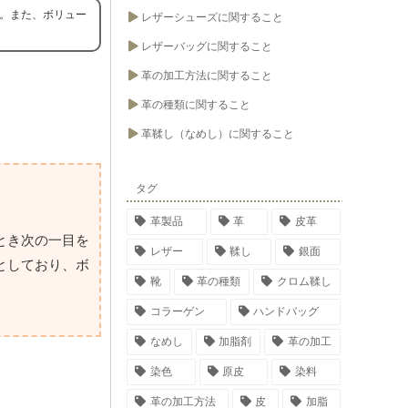
す。また、ボリュー
レザーシューズに関すること
レザーバッグに関すること
革の加工方法に関すること
革の種類に関すること
革鞣し（なめし）に関すること
タグ
革製品
革
皮革
とき次の一目を
レザー
鞣し
銀面
としており、ボ
靴
革の種類
クロム鞣し
コラーゲン
ハンドバッグ
なめし
加脂剤
革の加工
染色
原皮
染料
革の加工方法
皮
加脂