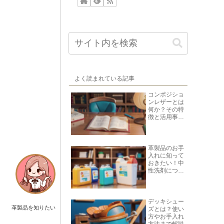
よく読まれている記事
コンポジショ
ンレザーとは
何か？その特
徴と活用事例
を紹介
革製品のお手
入れに知って
おきたい！中
性洗剤につい
て
デッキシュー
革製品を知りたい
ズとは？使い
方やお手入れ