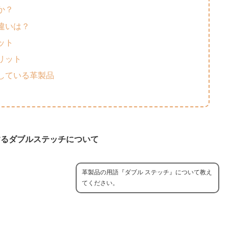
か？
違いは？
ット
リット
している革製品
するダブルステッチについて
革製品の用語『ダブル ステッチ』について教え
てください。