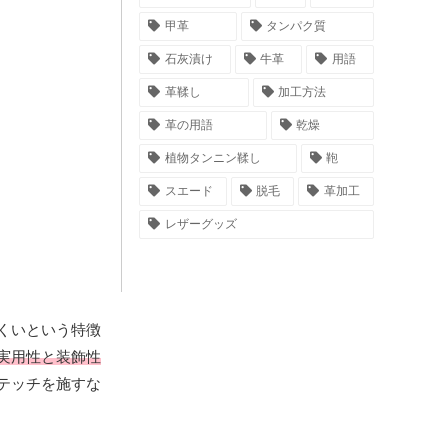
甲革
タンパク質
石灰漬け
牛革
用語
革鞣し
加工方法
革の用語
乾燥
植物タンニン鞣し
鞄
スエード
脱毛
革加工
レザーグッズ
くいという特徴
実用性と装飾性
テッチを施すな