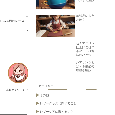
方法まで解説
革製品の脱色
とは？
前にある目のレース
セミアニリン
仕上げとは？
革の仕上げ方
法のひとつ
シアリングと
は？革製品の
用語を解説
カテゴリー
革製品を知りたい
その他
レザーグッズに関すること
レザーケアに関すること