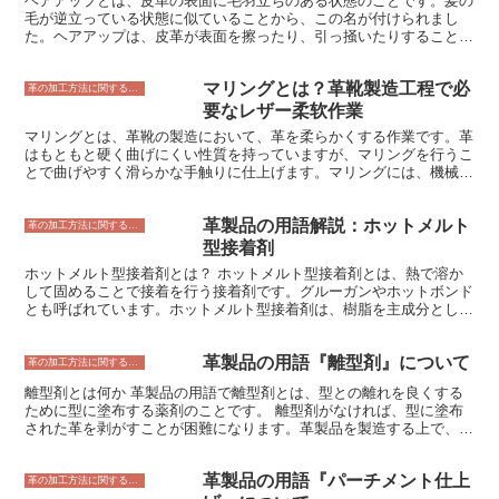
ヘアアップとは、皮革の表面に毛羽立ちのある状態のことです。髪の
反応のことです。コラーゲンは、タンパク質の一種で、革製品の強度
毛が逆立っている状態に似ていることから、この名が付けられまし
や柔軟性を与える重要な成分です。加水分解によってコラーゲンが分
た。ヘアアップは、皮革が表面を擦ったり、引っ掻いたりすることで
解されると、革製品の強度や柔軟性が低下し、ひび割れや破れなどの
発生します。軽量の革では特に発生しやすく、また、使用時間が経つ
ダメージを受けやすくなります。
につれて、ヘアアップが起きやすくなります。 ヘアアップは、皮革
マリングとは？革靴製造工程で必
の風合いを損なうこともありますし、ひっかかりの原因となることも
革の加工方法に関すること
あります。そのため、ヘアアップを防止するためには、皮革を擦った
要なレザー柔软作業
り、引っ掻いたりすることがないようにすることが大切です。また、
マリングとは、革靴の製造において、革を柔らかくする作業です。革
ヘアアップが起こってしまった場合は、毛羽立ちを整えるために、ス
はもともと硬く曲げにくい性質を持っていますが、マリングを行うこ
エードブラシやサンドペーパーなどで表面を軽くこすると良いでしょ
とで曲げやすく滑らかな手触りに仕上げます。マリングには、機械を
う。
使って革を叩いて柔らかくする方法と、手で革を揉みほぐす方法があ
ります。どちらも、革の繊維をほぐして柔軟性を持たせる効果があり
革製品の用語解説：ホットメルト
ます。 革靴の製造工程では、マリングは靴の履き心地に大きく影響
革の加工方法に関すること
します。革が硬いと、靴を履いたときに足が痛くなったり、動きにく
型接着剤
くなったりします。また、革が柔らかいと、靴を履いたときに足に馴
ホットメルト型接着剤とは？ ホットメルト型接着剤とは、熱で溶か
染みやすく、履き心地が良くなります。そのため、マリングは革靴の
して固めることで接着を行う接着剤です。グルーガンやホットボンド
製造において重要な工程の一つです。
とも呼ばれています。ホットメルト型接着剤は、樹脂を主成分として
おり、溶媒は含まれていません。そのため、揮発性有機化合物
（VOC）を発生させず、環境に優しい接着剤として知られていま
革製品の用語『離型剤』について
す。
革の加工方法に関すること
離型剤とは何か 革製品の用語で離型剤とは、型との離れを良くする
ために型に塗布する薬剤のことです。 離型剤がなければ、型に塗布
された革を剥がすことが困難になります。革製品を製造する上で、離
型剤は欠かせない資材のひとつとなっています。 離型剤には、大き
く分けて２つの種類があります。 ひとつは、油脂系の離型剤であ
革製品の用語『パーチメント仕上
り、型にまんべんなく塗布することで型から革が離れやすくなりま
革の加工方法に関すること