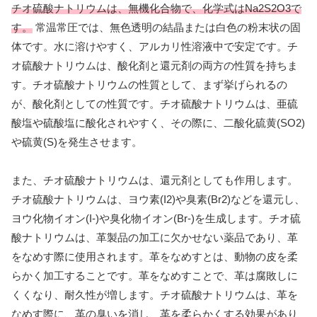
チオ硫酸ナトリウムは、無機化合物で、化学式はNa2S2O3で
す。
常温常圧では、無色透明の結晶または白色の粉末状の固
体です。水に溶けやすく、アルカリ性溶液中で安定です。チ
オ硫酸ナトリウムは、酸化剤と還元剤の両方の性質を持ちま
す。チオ硫酸ナトリウムの性質として、まず挙げられるの
が、酸化剤としての性質です。チオ硫酸ナトリウムは、亜硫
酸塩や硫酸塩に酸化されやすく、その際に、二酸化硫黄(SO2)
や硫黄(S)を発生させます。
また、チオ硫酸ナトリウムは、還元剤としても作用します。
チオ硫酸ナトリウムは、ヨウ素(I2)や臭素(Br2)などを還元し、
ヨウ化物イオン(I-)や臭化物イオン(Br-)を生成します。チオ硫
酸ナトリウムは、革製品の加工に欠かせない薬品であり、革
をなめす際に使用されます。革をなめすとは、動物の皮を柔
らかく加工することです。革をなめすことで、革は腐敗しに
くくなり、耐久性が増します。チオ硫酸ナトリウムは、革を
なめす際に、革の臭いを消し、革を柔らかくする効果があり