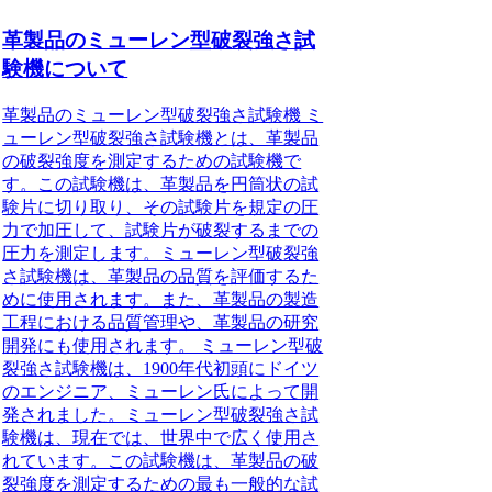
革製品のミューレン型破裂強さ試
験機について
革製品のミューレン型破裂強さ試験機 ミ
ューレン型破裂強さ試験機とは、革製品
の破裂強度を測定するための試験機で
す。この試験機は、革製品を円筒状の試
験片に切り取り、その試験片を規定の圧
力で加圧して、試験片が破裂するまでの
圧力を測定します。ミューレン型破裂強
さ試験機は、革製品の品質を評価するた
めに使用されます。また、革製品の製造
工程における品質管理や、革製品の研究
開発にも使用されます。 ミューレン型破
裂強さ試験機は、1900年代初頭にドイツ
のエンジニア、ミューレン氏によって開
発されました。ミューレン型破裂強さ試
験機は、現在では、世界中で広く使用さ
れています。この試験機は、革製品の破
裂強度を測定するための最も一般的な試