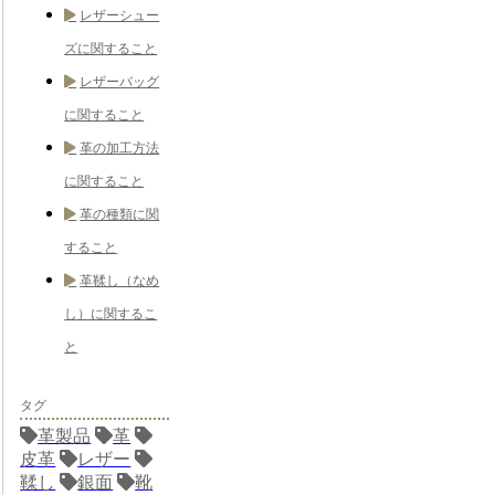
レザーシュー
ズに関すること
レザーバッグ
に関すること
革の加工方法
に関すること
革の種類に関
すること
革鞣し（なめ
し）に関するこ
と
タグ
革製品
革
皮革
レザー
鞣し
銀面
靴