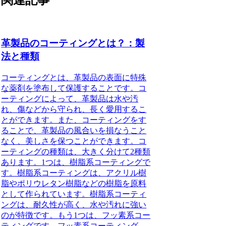
関連記事
革製品のコーティングとは？：製
法と種類
コーティングとは、革製品の表面に特殊
な薬剤を塗布して保護することです。コ
ーティングによって、革製品は水や汚
れ、傷などから守られ、長く愛用するこ
とができます。また、コーティングをす
ることで、革製品の風合いを損なうこと
なく、美しさを保つことができます。コ
ーティングの種類は、大きく分けて2種類
あります。1つは、樹脂系コーティングで
す。樹脂系コーティングは、アクリル樹
脂やポリウレタン樹脂などの樹脂を原料
として作られています。樹脂系コーティ
ングは、耐久性が高く、水や汚れに強い
のが特徴です。もう1つは、フッ素系コー
ティングです。フッ素系コーティング