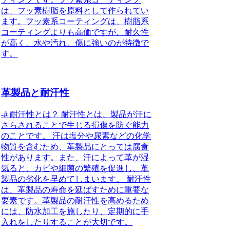
は、フッ素樹脂を原料として作られてい
ます。フッ素系コーティングは、樹脂系
コーティングよりも高価ですが、耐久性
が高く、水や汚れ、傷に強いのが特徴で
す。
革製品と耐汗性
-# 耐汗性とは？ 耐汗性とは、製品が汗に
さらされることで生じる損傷を防ぐ能力
のことです。 汗は塩分や尿素などの化学
物質を含むため、革製品にとっては腐食
性があります。また、汗によって革が湿
気ると、カビや細菌の繁殖を促進し、革
製品の劣化を早めてしまいます。 耐汗性
は、革製品の寿命を延ばすために重要な
要素です。革製品の耐汗性を高めるため
には、防水加工を施したり、定期的に手
入れをしたりすることが大切です。