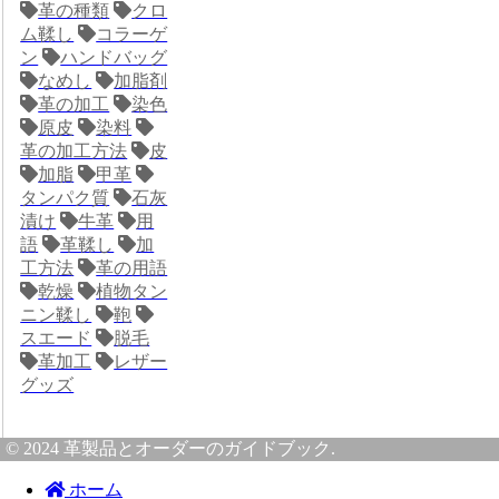
革の種類
クロ
ム鞣し
コラーゲ
ン
ハンドバッグ
なめし
加脂剤
革の加工
染色
原皮
染料
革の加工方法
皮
加脂
甲革
タンパク質
石灰
漬け
牛革
用
語
革鞣し
加
工方法
革の用語
乾燥
植物タン
ニン鞣し
鞄
スエード
脱毛
革加工
レザー
グッズ
© 2024 革製品とオーダーのガイドブック.
ホーム