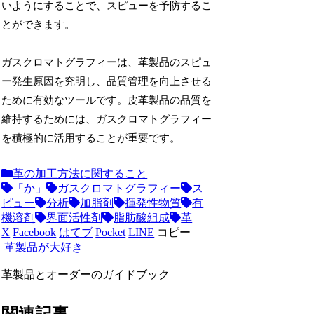
いようにすることで、スピューを予防するこ
とができます。
ガスクロマトグラフィーは、革製品のスピュ
ー発生原因を究明し、品質管理を向上させる
ために有効なツールです。皮革製品の品質を
維持するためには、ガスクロマトグラフィー
を積極的に活用することが重要です。
革の加工方法に関すること
「か」
ガスクロマトグラフィー
ス
ピュー
分析
加脂剤
揮発性物質
有
機溶剤
界面活性剤
脂肪酸組成
革
X
Facebook
はてブ
Pocket
LINE
コピー
革製品が大好き
革製品とオーダーのガイドブック