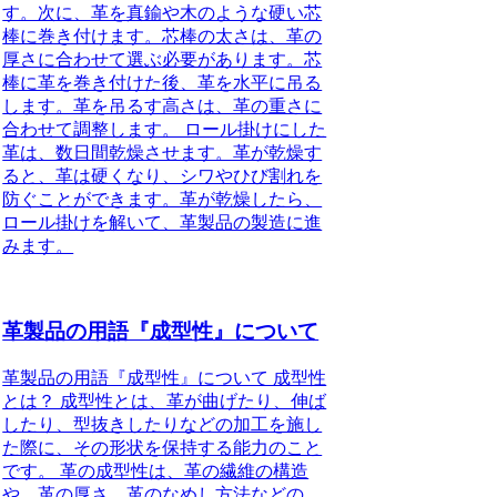
す。次に、革を真鍮や木のような硬い芯
棒に巻き付けます。芯棒の太さは、革の
厚さに合わせて選ぶ必要があります。芯
棒に革を巻き付けた後、革を水平に吊る
します。革を吊るす高さは、革の重さに
合わせて調整します。 ロール掛けにした
革は、数日間乾燥させます。革が乾燥す
ると、革は硬くなり、シワやひび割れを
防ぐことができます。革が乾燥したら、
ロール掛けを解いて、革製品の製造に進
みます。
革製品の用語『成型性』について
革製品の用語『成型性』について 成型性
とは？ 成型性とは、革が曲げたり、伸ば
したり、型抜きしたりなどの加工を施し
た際に、その形状を保持する能力のこと
です。 革の成型性は、革の繊維の構造
や、革の厚さ、革のなめし方法などの