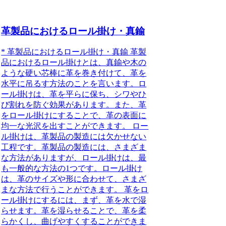
革製品におけるロール掛け・真鍮
* 革製品におけるロール掛け・真鍮 革製
品におけるロール掛けとは、真鍮や木の
ような硬い芯棒に革を巻き付けて、革を
水平に吊るす方法のことを言います。ロ
ール掛けは、革を平らに保ち、シワやひ
び割れを防ぐ効果があります。また、革
をロール掛けにすることで、革の表面に
均一な光沢を出すことができます。 ロー
ル掛けは、革製品の製造には欠かせない
工程です。革製品の製造には、さまざま
な方法がありますが、ロール掛けは、最
も一般的な方法の1つです。ロール掛け
は、革のサイズや形に合わせて、さまざ
まな方法で行うことができます。 革をロ
ール掛けにするには、まず、革を水で湿
らせます。革を湿らせることで、革を柔
らかくし、曲げやすくすることができま