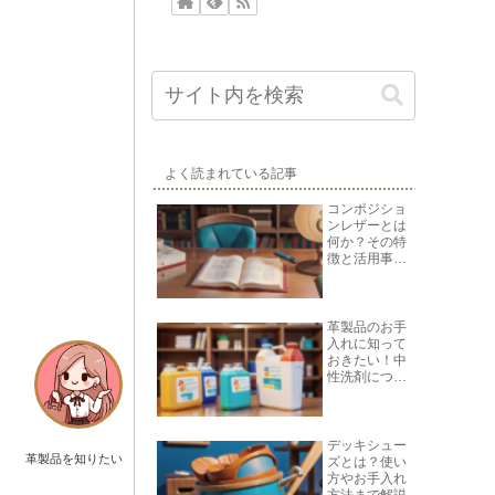
よく読まれている記事
コンポジショ
ンレザーとは
何か？その特
徴と活用事例
を紹介
革製品のお手
入れに知って
おきたい！中
性洗剤につい
て
デッキシュー
革製品を知りたい
ズとは？使い
方やお手入れ