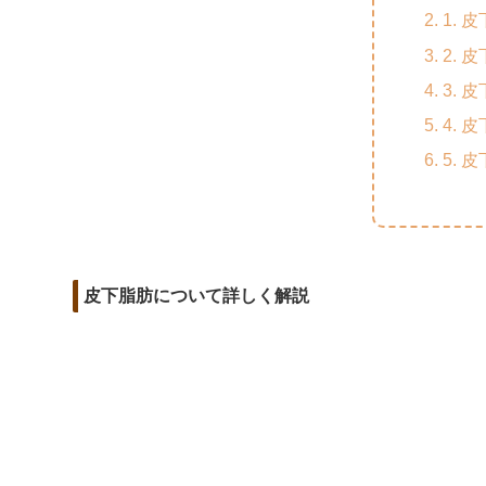
m
o
t
1.
d
a
o
e
2.
i
i
k
r
3.
t
l
4.
5.
皮下脂肪について詳しく解説