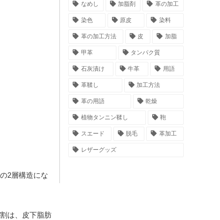
なめし
加脂剤
革の加工
染色
原皮
染料
革の加工方法
皮
加脂
甲革
タンパク質
石灰漬け
牛革
用語
革鞣し
加工方法
革の用語
乾燥
植物タンニン鞣し
鞄
スエード
脱毛
革加工
レザーグッズ
の2層構造にな
割は、皮下脂肪