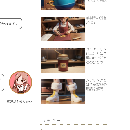
方法まで解説
革製品の脱色
とは？
除かれます。
セミアニリン
仕上げとは？
革の仕上げ方
法のひとつ
で
シアリングと
は？革製品の
用語を解説
革製品を知りたい
カテゴリー