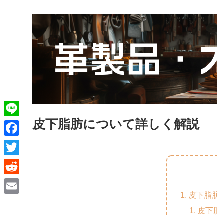
皮下脂肪について詳しく解説
L
i
F
n
a
T
e
c
w
R
e
i
皮下脂
e
E
b
t
皮下
d