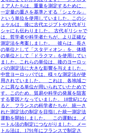
ミア人たちは、重量を測定するために、
一定量の重さを基準とする「シェケル」
という単位を使用していました。このシ
ェケルは、後に古代エジプトや古代ギリ
シャにも伝わりました。 古代ギリシャで
は、哲学者や科学者たちが、より正確な
測定法を考案しました。 彼らは、長さ
の単位として「スタディオン」を、体積
の単位として「ドラクマ」を使用してい
ました。これらの単位は、後のヨーロッ
パの測定法に大きな影響を与えました。
中世ヨーロッパでは、様々な測定法が使
用されていました。 これは、各地域ご
とに異なる単位が用いられていたためで
す。このため、貿易や科学の発展を阻害
する要因となっていました。 18世紀にな
ると、フランスの科学者たちが、統一さ
れた測定法の制定を目指した統一測定法
運動を開始しました。 この運動は、メ
ートル法の制定につながりました。メー
トル法は、1791年にフランスで制定さ