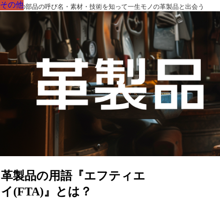
その他
その他
その他
その他
その他
その他
その他
革製品の部品の呼び名・素材・技術を知って一生モノの革製品と出会う
革製品の用語『エフティエ
イ(FTA)』とは？