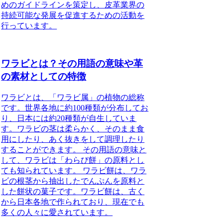
めのガイドラインを策定し、皮革業界の
持続可能な発展を促進するための活動を
行っています。
ワラビとは？その用語の意味や革
の素材としての特徴
ワラビとは、「ワラビ属」の植物の総称
です。世界各地に約100種類が分布してお
り、日本には約20種類が自生していま
す。ワラビの茎は柔らかく、そのまま食
用にしたり、あく抜きをして調理したり
することができます。 その用語の意味と
して、ワラビは「わらび餅」の原料とし
ても知られています。 ワラビ餅は、ワラ
ビの根茎から抽出したでんぷんを原料と
した餅状の菓子です。ワラビ餅は、古く
から日本各地で作られており、現在でも
多くの人々に愛されています。