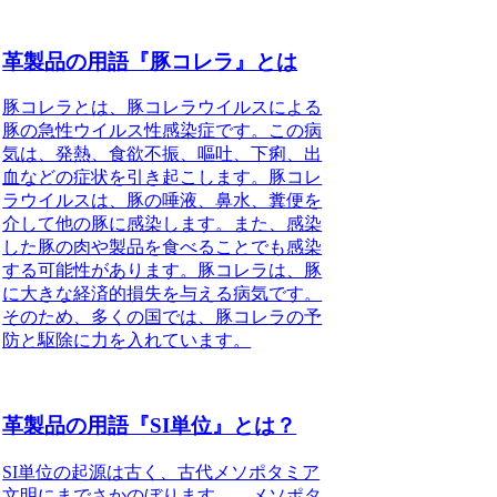
革製品の用語『豚コレラ』とは
豚コレラとは、豚コレラウイルスによる
豚の急性ウイルス性感染症です。この病
気は、発熱、食欲不振、嘔吐、下痢、出
血などの症状を引き起こします。豚コレ
ラウイルスは、豚の唾液、鼻水、糞便を
介して他の豚に感染します。また、感染
した豚の肉や製品を食べることでも感染
する可能性があります。豚コレラは、豚
に大きな経済的損失を与える病気です。
そのため、多くの国では、豚コレラの予
防と駆除に力を入れています。
革製品の用語『SI単位』とは？
SI単位の起源は古く、古代メソポタミア
文明にまでさかのぼります。 メソポタ