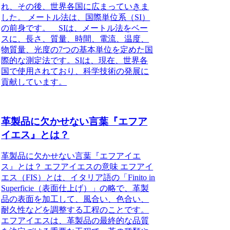
れ、その後、世界各国に広まっていきま
した。 メートル法は、国際単位系（SI）
の前身です。 SIは、メートル法をベー
スに、長さ、質量、時間、電流、温度、
物質量、光度の7つの基本単位を定めた国
際的な測定法です。SIは、現在、世界各
国で使用されており、科学技術の発展に
貢献しています。
革製品に欠かせない言葉『エフア
イエス』とは？
革製品に欠かせない言葉『エフアイエ
ス』とは？ エフアイエスの意味 エフアイ
エス（FIS）とは、イタリア語の「Finito in
Superficie（表面仕上げ）」の略で、革製
品の表面を加工して、風合い、色合い、
耐久性などを調整する工程のことです。
エフアイエスは、革製品の最終的な品質