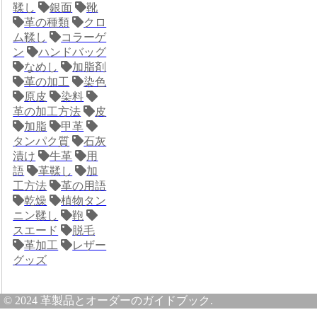
鞣し
銀面
靴
革の種類
クロ
ム鞣し
コラーゲ
ン
ハンドバッグ
なめし
加脂剤
革の加工
染色
原皮
染料
革の加工方法
皮
加脂
甲革
タンパク質
石灰
漬け
牛革
用
語
革鞣し
加
工方法
革の用語
乾燥
植物タン
ニン鞣し
鞄
スエード
脱毛
革加工
レザー
グッズ
© 2024 革製品とオーダーのガイドブック.