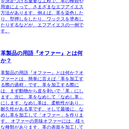
を決定づける重要な工程で、革の種類や
用途によって、さまざまなエフアイエス
方法があります。例えば、革を染色した
り、型押しをしたり、ワックスを塗布し
たりするなどが、エフアイエスの一例で
す。
革製品の用語『オファー』とは何
か？
革製品の用語『オファー』とは何か？オ
ファーとは、簡単に言えば「革を加工す
る際の過程」です。革を加工する際に
は、まず動物から皮を剥いで「革」にし
ます。次に、革をなめして「なめし革」
にします。なめし革は、柔軟性があり、
耐久性がある革です。そして最後に、な
めし革を加工して「オファー」を作りま
す。 オファーの意味オファーには、様々
な種類があります。革の表面を加工して