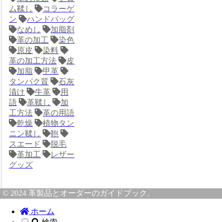
ム鞣し
コラーゲ
ン
ハンドバッグ
なめし
加脂剤
革の加工
染色
原皮
染料
革の加工方法
皮
加脂
甲革
タンパク質
石灰
漬け
牛革
用
語
革鞣し
加
工方法
革の用語
乾燥
植物タン
ニン鞣し
鞄
スエード
脱毛
革加工
レザー
グッズ
© 2024 革製品とオーダーのガイドブック.
ホーム