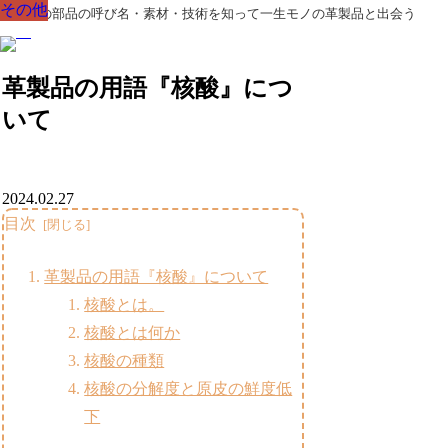
その他
その他
その他
その他
その他
その他
その他
革製品の部品の呼び名・素材・技術を知って一生モノの革製品と出会う
革製品の用語『核酸』につ
いて
2024.02.27
目次
革製品の用語『核酸』について
核酸とは。
核酸とは何か
核酸の種類
核酸の分解度と原皮の鮮度低
下