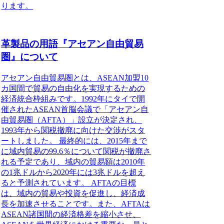
ります。
革製品の用語『アセアン自由貿易
圏』について
アセアン自由貿易圏とは、ASEAN加盟10
カ国間で貿易の自由化を実現するための
経済統合枠組みです。1992年にタイで開
催されたASEAN首脳会議で「アセアン自
由貿易圏（AFTA）」設立が決定され、
1993年から関税撤廃に向けた交渉がスタ
ートしました。 最終的には、2015年まで
に域内貿易の99.6％について関税が撤廃さ
れる予定であり、域内の貿易額は2010年
の1兆ドルから2020年には3兆ドルを超え
ると予測されています。 AFTAの目標
は、域内の貿易や投資を促進し、経済成
長を加速させることです。また、AFTAは
ASEAN諸国間の経済格差を縮小させ、