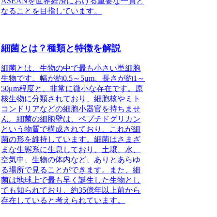
ASEANを世界経済における重要な一員と
なることを目指しています。
細菌とは？種類と特徴を解説
細菌とは、生物の中で最も小さい単細胞
生物です。幅が約0.5～5μm、長さが約1～
50μm程度と、非常に微小な存在です。原
核生物に分類されており、細胞核やミト
コンドリアなどの細胞小器官を持ちませ
ん。細菌の細胞壁は、ペプチドグリカン
という物質で構成されており、これが細
菌の形を維持しています。細菌はさまざ
まな生態系に生息しており、土壌、水、
空気中、生物の体内など、ありとあらゆ
る場所で見ることができます。また、細
菌は地球上で最も早く誕生した生物とし
ても知られており、約35億年以上前から
存在していると考えられています。