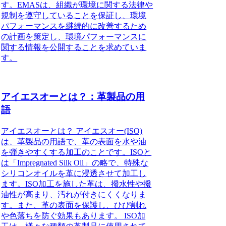
す。EMASは、組織が環境に関する法律や
規制を遵守していることを保証し、環境
パフォーマンスを継続的に改善するため
の計画を策定し、環境パフォーマンスに
関する情報を公開することを求めていま
す。
アイエスオーとは？：革製品の用
語
アイエスオーとは？ アイエスオー(ISO)
は、革製品の用語で、革の表面を水や油
を弾きやすくする加工のことです。ISOと
は「Impregnated Silk Oil」の略で、特殊な
シリコンオイルを革に浸透させて加工し
ます。ISO加工を施した革は、撥水性や撥
油性が高まり、汚れが付きにくくなりま
す。また、革の表面を保護し、ひび割れ
や色落ちを防ぐ効果もあります。 ISO加