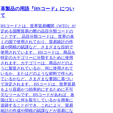
革製品の用語『HSコード』につい
て
HSコードとは、世界貿易機関（WTO）が
定める国際貿易の際の品目分類コードの
ことです。 品目分類コードは、世界の多
くの国で使用されており、貿易統計の作
成や関税の賦課など、さまざまな目的で
使用されています。 HSコードは、商品を
特定のカテゴリーに分類するために使用
されます。カテゴリーは、商品がどのよ
うに製造されているか、何に使用されて
いるか、またはどのような材料で作られ
ているかなど、さまざまな要因に基づい
て決定されます。 HSコードは、世界貿易
をより容易かつ効率的にするために不可
欠なツールです。HSコードがあれば、各
国は互いに何を取引しているかを簡単に
追跡することができ、これにより、貿易
統計の作成や関税の賦課などが容易にな