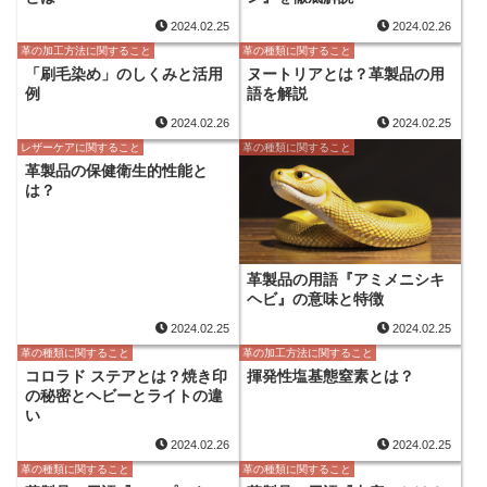
2024.02.25
2024.02.26
革の加工方法に関すること
革の種類に関すること
「刷毛染め」のしくみと活用
ヌートリアとは？革製品の用
例
語を解説
2024.02.26
2024.02.25
レザーケアに関すること
革の種類に関すること
革製品の保健衛生的性能と
は？
革製品の用語『アミメニシキ
ヘビ』の意味と特徴
2024.02.25
2024.02.25
革の種類に関すること
革の加工方法に関すること
コロラド ステアとは？焼き印
揮発性塩基態窒素とは？
の秘密とヘビーとライトの違
い
2024.02.26
2024.02.25
革の種類に関すること
革の種類に関すること