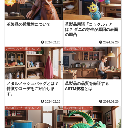
革製品の難燃性について
革製品用語「コックル」と
は？ ダニの寄生が原因の表面
の凹凸
2024.02.25
2024.02.26
レザーバッグに関すること
革の種類に関すること
メタルメッシュバッグとは？
革製品の品質を保証する
特徴やコーデをご紹介しま
ASTM規格とは
す。
2024.02.26
2024.02.26
革の加工方法に関すること
革の種類に関すること