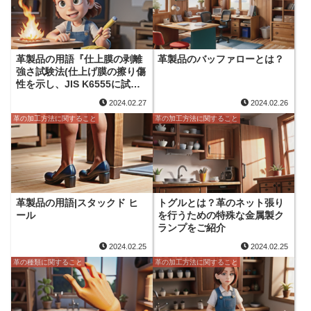
革製品の用語『仕上膜の剥離
革製品のバッファローとは？
強さ試験法(仕上げ膜の擦り傷
性を示し、JIS K6555に試験
方法が掲載されている。』
2024.02.27
2024.02.26
革の加工方法に関すること
革の加工方法に関すること
革製品の用語|スタックド ヒ
トグルとは？革のネット張り
ール
を行うための特殊な金属製ク
ランプをご紹介
2024.02.25
2024.02.25
革の種類に関すること
革の加工方法に関すること