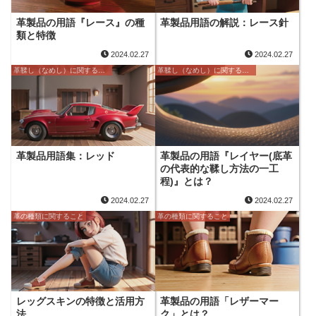
革製品の用語『レース』の種
革製品用語の解説：レース針
類と特徴
2024.02.27
2024.02.27
革鞣し（なめし）に関すること
革鞣し（なめし）に関すること
革製品用語集：レッド
革製品の用語『レイヤー(底革
の代表的な鞣し方法の一工
程)』とは？
2024.02.27
2024.02.27
革の種類に関すること
革の種類に関すること
レッグスキンの特徴と活用方
革製品の用語「レザーマー
法
ク」とは？