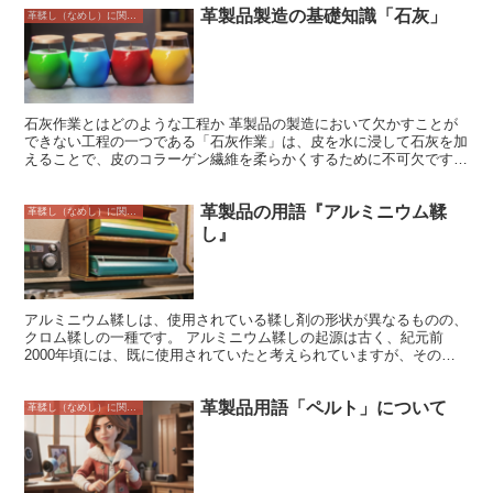
革製品製造の基礎知識「石灰」
革鞣し（なめし）に関すること
石灰作業とはどのような工程か 革製品の製造において欠かすことが
できない工程の一つである「石灰作業」は、皮を水に浸して石灰を加
えることで、皮のコラーゲン繊維を柔らかくするために不可欠です。
この工程は、タンニン鞣し、クロム鞣しなど、様々な鞣し工程の前に
行われます。 皮を水に浸して数時間置いた後、石灰と水溶液を加え
革製品の用語『アルミニウム鞣
ます。石灰は皮のコラーゲン繊維を分解し、柔軟にします。この工程
革鞣し（なめし）に関すること
は、数日間から数週間続きます。 石灰作業が終わると、皮は水洗い
し』
され、中和されます。中和は、石灰を取り除き、皮を元の酸性度に戻
す工程です。 石灰作業は、革製品製造において重要な工程であり、
革の品質に大きな影響を与えます。石灰作業を適切に行うことで、柔
らかく丈夫な革製品を作ることができます。
アルミニウム鞣しは、使用されている鞣し剤の形状が異なるものの、
クロム鞣しの一種です。 アルミニウム鞣しの起源は古く、紀元前
2000年頃には、既に使用されていたと考えられていますが、その詳
細はわかっていません。 19世紀初頭には、フランスの化学者である
アウグストゥス・ケグリンがアルミニウム鞣しの方法を開発し、特許
革製品用語「ペルト」について
を取得しました。 アルミニウム鞣しは、クロム鞣しよりも長い時間
革鞣し（なめし）に関すること
をかけて行われますが、その分、柔らかくしなやかな革を作ることが
できると言われています。 また、アルミニウム鞣しの革は、クロム
鞣しの革よりも耐久性と耐水性に優れているとされています。 しか
し、アルミニウム鞣しの革は、クロム鞣しの革よりも高価になる傾向