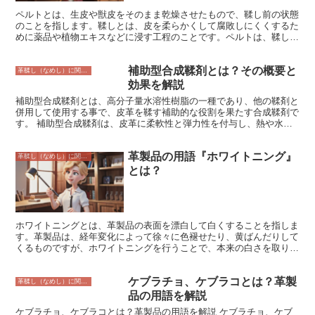
があります。 アルミニウム鞣しの革は、靴やバッグ、家具など、さ
まざまな製品に使用されています。 特に、高級品の革製品にはアル
ペルトとは、生皮や獣皮をそのまま乾燥させたもので、鞣し前の状態
ミニウム鞣しの革が使用されることが多く、その柔らかくしなやかな
のことを指します。鞣しとは、皮を柔らかくして腐敗しにくくするた
風合いから、多くの人々に愛されています。
めに薬品や植物エキスなどに浸す工程のことです。ペルトは、鞣しの
原料として使用されます。 ペルトは、動物の種類によって、質感や
厚みが異なります。最も多く使用されるのは、牛革ペルトで、靴やバ
補助型合成鞣剤とは？その概要と
ッグ、家具などの製造に使用されます。また、豚革ペルトは、衣料品
革鞣し（なめし）に関すること
や財布などの製造に使用されます。羊革ペルトは、衣料品や毛皮のコ
効果を解説
ートなどの製造に使用されます。 ペルトは、そのまま使用すること
補助型合成鞣剤とは、高分子量水溶性樹脂の一種であり、他の鞣剤と
はできません。鞣しをして、柔らかくして腐敗しにくくする必要があ
併用して使用する事で、皮革を鞣す補助的な役割を果たす合成鞣剤で
ります。鞣しには、様々な方法があり、最も一般的なのは、クロム鞣
す。 補助型合成鞣剤は、皮革に柔軟性と弾力性を付与し、熱や水に
しとベジタブル鞣しの2つです。クロム鞣しは、クロム塩を使用して
対する耐性を高める効果があります。また、皮革の色や風合いを変化
鞣す方法で、短時間で鞣すことができ、強度と耐久性に優れていま
させる効果もあり、皮革製品の製造に広く使用されています。 補助
す。ベジタブル鞣しは、植物エキスを使用して鞣す方法で、時間がか
革製品の用語『ホワイトニング』
型合成鞣剤には、様々な種類があり、それぞれに特徴があります。例
革鞣し（なめし）に関すること
かりますが、風合いと耐久性に優れています。 ペルトは、様々な製
えば、クロム塩を主成分とするクロム補助鞣剤は、皮革に柔軟性と弾
とは？
品の製造に使用される重要な素材です。鞣しによって、柔らかさと耐
力性を与え、熱や水に対する耐性を高める効果があります。また、ア
久性を高め、製品として使用できるようになります。
ルデヒドを主成分とするアルデヒド補助鞣剤は、皮革に柔軟性と弾力
性を与え、熱や水に対する耐性を高める効果があります。 補助型合
成鞣剤は、皮革製造において重要な役割を果たしており、皮革の特性
を向上させるために広く使用されています。
ホワイトニングとは、革製品の表面を漂白して白くすることを指しま
す。革製品は、経年変化によって徐々に色褪せたり、黄ばんだりして
くるものですが、ホワイトニングを行うことで、本来の白さを取り戻
したり、より白くすることが可能になります。ホワイトニングには、
主に「化学的ホワイトニング」と「物理的ホワイトニング」の2つの
ケブラチョ、ケブラコとは？革製
方法があります。 「化学的ホワイトニング」は、漂白剤などの薬品
革鞣し（なめし）に関すること
を用いて革製品の表面を漂白する方法です。この方法では、短時間で
品の用語を解説
劇的なホワイトニング効果を得ることができますが、薬品の使用によ
ケブラチョ、ケブラコとは？革製品の用語を解説 ケブラチョ、ケブ