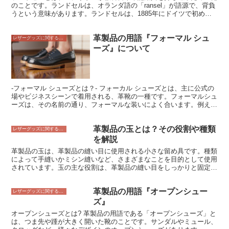
バルゲームやコスプレなど、さまざまな目的で使用されるようになっ
のことです。ランドセルは、オランダ語の「ransel」が語源で、背負
ています。そのステルス性や軽量さ、動きやすさが評価されており、
うという意味があります。ランドセルは、1885年にドイツで初めて
幅広い分野で活躍しています。
製造されたと言われています。その後、日本には明治時代初期に伝わ
り、次第に小学生の定番の鞄となりました。ランドセルは、主に革製
革製品の用語『フォーマル シュ
で、硬い作りになっています。これは、教科書や筆記用具を保護する
レザーグッズに関すること
ためです。また、ランドセルには、反射材や防犯ブザーなどの安全対
ーズ』について
策が施されていることが多いです。ランドセルは、小学生にとって、
なくてはならないアイテムです。
-フォーマル シューズとは？- フォーカル シューズとは、主に公式の
場やビジネスシーンで着用される、革靴の一種です。フォーマルシュ
ーズは、その名前の通り、フォーマルな装いによく合います。例え
ば、ビジネススーツや礼服を着るときに、フォーマル シューズを履
くことで、よりきちんとした印象を与えることができます。フォーマ
革製品の玉とは？その役割や種類
ル シューズは、革靴の中でも、アッパーの革が上質な素材で作られ
レザーグッズに関すること
ていることが多く、丁寧な作りが特徴です。また、フォーマル シュ
を解説
ーズは、耐久性にも優れており、長く愛用することができます。
革製品の玉は、革製品の縫い目に使用される小さな留め具です。種類
によって手縫いかミシン縫いなど、さまざまなことを目的として使用
されています。玉の主な役割は、革製品の縫い目をしっかりと固定
し、製品の耐久性を高めることです。玉は、金属、プラスチック、
木、骨、貝殻など、さまざまな素材で作られる場合があります。 玉
革製品の用語『オープンシュー
には、様々な種類があり、それぞれに特徴があります。球形、半球
レザーグッズに関すること
形、円柱形、立方体など、さまざまな形の玉があります。また、金属
ズ』
製の玉、プラスチック製の玉、木製玉などの素材もさまざまです。玉
オープンシューズとは? 革製品の用語である「オープンシューズ」と
のサイズも、革製品の縫い目に合わせてさまざまです。
は、つま先や踵が大きく開いた靴のことです。サンダルやミュール、