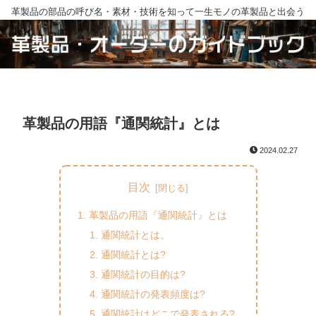
革製品の部品の呼び名・素材・技術を知って一生モノの革製品と出会う
革製品の用語『通関統計』とは
2024.02.27
目次
革製品の用語『通関統計』とは
通関統計とは。
通関統計とは?
通関統計の目的は?
通関統計の発表頻度は?
通関統計はどこで発表される?