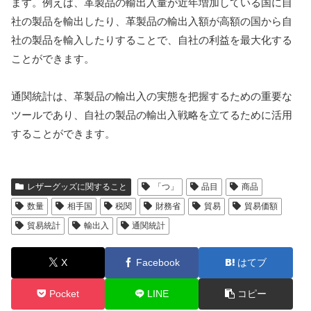
ます。例えば、革製品の輸出入量が近年増加している国に自
社の製品を輸出したり、革製品の輸出入額が高額の国から自
社の製品を輸入したりすることで、自社の利益を最大化する
ことができます。
通関統計は、革製品の輸出入の実態を把握するための重要な
ツールであり、自社の製品の輸出入戦略を立てるために活用
することができます。
レザーグッズに関すること
「つ」
品目
商品
数量
相手国
税関
財務省
貿易
貿易価額
貿易統計
輸出入
通関統計
X
Facebook
はてブ
Pocket
LINE
コピー