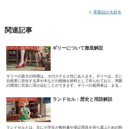
革製品が大好き
関連記事
ギリーについて徹底解説
レザーグッズに関すること
ギリーの最大の特徴は、そのステルス性にあります。ギリーは、主に
自然界に存在する草や木などの植物を材料として作られており、周囲
の環境に完全に溶け込むことができます。ギリーの着用者は、まるで
森の中に溶け込んだかのように姿を消すことができ、敵の目を欺くこ
とができます。 ギリーは、主に狩猟や軍事目的で使用されます。狩
ランドセル：歴史と用語解説
猟では、獲物に気付かれないようにするためにギリーを着用して、獲
レザーグッズに関すること
物に近づいていきます。軍事では、敵に気付かれないようにするため
にギリーを着用して、敵地に潜入したり、待ち伏せしたりします。
ギリーは、主に草や木などの自然素材で作られているため、軽量で動
きやすいという特徴もあります。長時間の潜伏や移動でも、疲れを感
じにくいため、狩猟や軍事において非常に有効な装備と言えます。
ギリーは、主に狩猟や軍事目的で使用されますが、近年では、サバイ
ランドセルとは、主に小学生が教科書や筆記用具を持ち運ぶための鞄