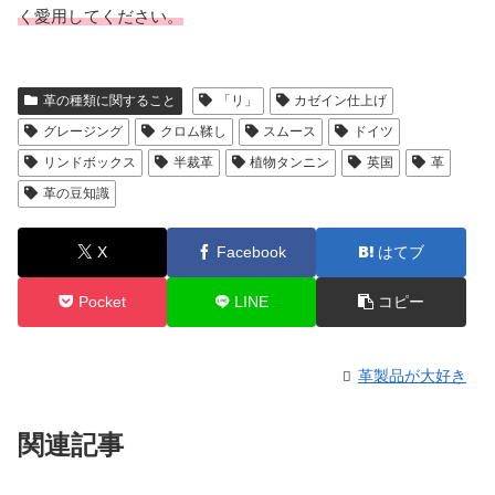
く愛用してください。
革の種類に関すること
「リ」
カゼイン仕上げ
グレージング
クロム鞣し
スムース
ドイツ
リンドボックス
半裁革
植物タンニン
英国
革
革の豆知識
X
Facebook
はてブ
Pocket
LINE
コピー
革製品が大好き
関連記事