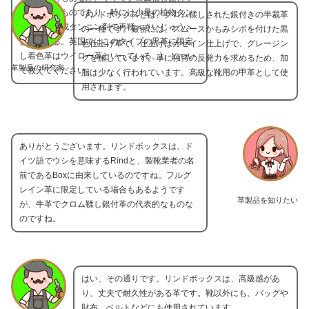
の代表的なものであり、時には少量の植物タン
リンドボックスとは、クロム鞣しされた銀付きの半裁革
ニン剤や合成タンニン剤で再鞣＜さいじゅう＞
の一種です。厳密には、スムースかもみシボを付けた黒
されている。英国ではこのタイプの黒革に限定
色仕上げ革で、仕上げはカゼイン仕上げで、グレージン
し着色革はウイロー革といっている。)』につい
グを施しています。革に独特の反発力を求めるため、加
革製品の研究家
て教えてください。
脂は少なく行われています。高級な靴用の甲革として使
用されます。
ありがとうございます。リンドボックスは、ド
イツ語でウシを意味するRindと、製靴業者の名
前であるBoxに由来しているのですね。フルグ
レイン革に限定している場合もあるようです
革製品を知りたい
が、牛革でクロム鞣し銀付革の代表的なものな
のですね。
はい、その通りです。リンドボックスは、高級感があ
り、丈夫で耐久性がある革です。靴以外にも、バッグや
財布、ベルトなどにも使用されています。