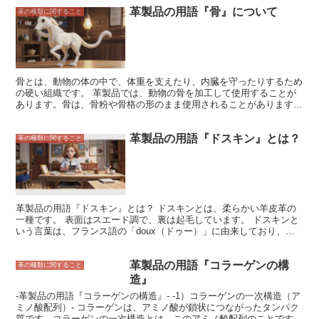
革製品の用語『骨』について
革の種類に関すること
骨とは、動物の体の中で、体重を支えたり、内臓を守ったりするため
の硬い組織です。 革製品では、動物の骨を加工して使用することが
あります。骨は、骨粉や骨格の形のまま使用されることがあります。
骨粉は、皮革を柔らかくしたり、染色したりする際に使用されます。
骨格の形のまま使用される場合は、家具や楽器などの装飾品に使用さ
革製品の用語『ドスキン』とは？
れることがあります。
革の種類に関すること
革製品の用語『ドスキン』とは？ ドスキンとは、柔らかい羊皮革の
一種です。 表面はスエード調で、裏は起毛しています。 ドスキンと
いう言葉は、フランス語の「doux（ドゥー）」に由来しており、こ
れは「柔らかい」を意味します。 ドスキンは、その柔らかさから、
手袋や財布などの小物作りによく用いられます。 また、高級ブラン
革製品の用語『コラーゲンの構
ドのバッグや靴にも使用されます。 ドスキンは、その柔らかさだけ
革の種類に関すること
でなく、軽くて丈夫なのも特徴です。 そのため、アウトドア用品や
造』
スポーツ用品などにも使用されます。ドスキンは、お手入れが簡単な
-革製品の用語『コラーゲンの構造』- -1）コラーゲンの一次構造（ア
素材です。普段のお手入れは、柔らかい布で拭くだけで十分です。汚
ミノ酸配列）- コラーゲンは、アミノ酸が鎖状につながったタンパク
れがひどい場合は、中性洗剤を溶かしたぬるま湯で洗うことができま
質です。コラーゲンの一次構造とは、このアミノ酸配列のことです。