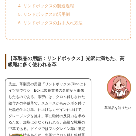
リンドボックスの製造過程
リンドボックスの活用例
リンドボックスのお手入れ方法
【革製品の用語：リンドボックス】光沢に満ちた、高
級靴に多く使われる革
先生、革製品の用語『リンドボックス(Rindはド
イツ語でウシ、Boxは製靴業者の名前から由来
したものである。厳密には、クロム鞣しされた
銀付きの半裁革で、スムースかもみシボを付け
革製品を知りたい
た黒色仕上げ革。仕上げはカゼイン仕上げで、
グレージングを施す。革に独特の反発力を求め
るため、加脂は少なく行われる。高級な靴用の
甲革である。ドイツではフルグレイン革に限定
している時もあるが、牛革でクロム鞣し銀付革