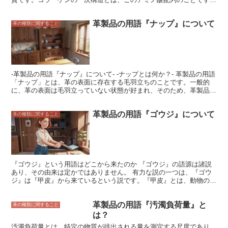
す。洗った後は、しっかりと乾かしましょう。
コラーゲンは、グリシン、アラニン、プロリンなどのアミノ酸が特徴
的な配列で繰り返されています。この配列が、コラーゲンの独特の性
革製品の用語『ナップ』について
質を与えています。 コラーゲンの一次構造は、コラーゲンの強度や
革の種類に関すること
柔軟性などに影響を与えます。例えば、グリシンが多いコラーゲン
は、柔軟性に富みます。一方、プロリンが多いコラーゲンは、強度が
高いです。 コラーゲンの一次構造は、コラーゲンの機能にも影響を
与えます。例えば、コラーゲンは、皮膚や骨などの組織の構造を維持
しています。また、コラーゲンは、細胞の接着にも重要な役割を果た
しています。 コラーゲンの一次構造は、コラーゲンの性質や機能を
-革製品の用語『ナップ』について- -ナップとは何か？- 革製品の用語
理解する上で重要な情報です。
「ナップ」とは、革の表面に存在する毛羽立ちのことです。一般的
に、革の表面は毛羽立っていない状態が好まれ、そのため、革製品を
作る際には、製造工程で「スエード仕上げ」という加工が行われて、
毛羽立ちが取り除かれます。しかし、毛羽立ちをあえて残すことで、
革製品の用語『ゴウジ』について
革製品に独特の風合いを出すこともできます。このような、毛羽立ち
革の種類に関すること
を残して仕上げた革製品のことを「スエード革」といいます。 スエ
ード革は、通常の革よりも柔らかく、肌触りが良いという特徴があり
ます。また、スエード革は、傷が目立ちにくいという特徴もありま
す。そのため、スエード革は、バッグや靴などの革製品に使用される
ことが多くあります。
『ゴウジ』という用語はどこから来たのか 『ゴウジ』の語源は諸説
あり、その由来は定かではありません。 有力な説の一つは、『ゴウ
ジ』は『甲皮』から来ているという説です。『甲皮』とは、動物の背
中の皮のことで、毛皮やウロコ皮に対して、滑らかで堅い皮を指しま
す。『ゴウジ』は、この『甲皮』の音が変化して『ゴウジ』になった
革製品の用語『汚濁負荷量』と
のではないかと言われています。 もう一つの説は、『ゴウジ』は
革の種類に関すること
『牛皮』から来ているという説です。『牛皮』は、牛の皮のことで、
は？
丈夫で耐久性に優れています。『ゴウジ』は、この『牛皮』の音変化
汚濁負荷量とは、特定の物質が排出される量を測定する尺度であり、