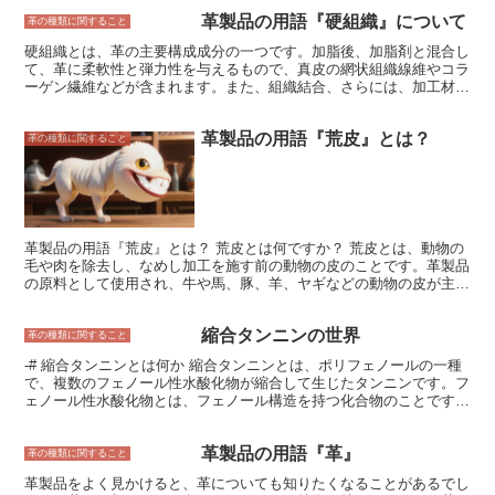
も柔らかくしなやかな手触りが特徴です。
ど、さまざまな分野で利用されています。 メイラード反応は、アミ
革製品の用語『硬組織』について
ノ酸と還元糖が加熱されることで、まず、アミノ酸と還元糖が反応し
革の種類に関すること
て、シッフ塩基を生成します。次に、シッフ塩基が重合して、褐色の
硬組織とは、革の主要構成成分の一つです。加脂後、加脂剤と混合し
色素を生成します。この色素が、食品の加熱調理や、革製品の加工で
て、革に柔軟性と弾力性を与えるもので、真皮の網状組織線維やコラ
褐色化を引き起こしています。また、メイラード反応は、 食品の加
ーゲン繊維などが含まれます。また、組織結合、さらには、加工材料
熱調理や、革製品の加工で風味や香りを生み出しています。
の脂肪や油、タンパク質などの革のなかに含まれる成分をも意味しま
す。硬組織は、革の柔軟性、弾力性、伸縮性、強度に影響を与えま
革製品の用語『荒皮』とは？
す。革の種類によって、革の硬組織の割合は異なります。
革の種類に関すること
革製品の用語『荒皮』とは？ 荒皮とは何ですか？ 荒皮とは、動物の
毛や肉を除去し、なめし加工を施す前の動物の皮のことです。革製品
の原料として使用され、牛や馬、豚、羊、ヤギなどの動物の皮が主に
使用されています。荒皮は、動物の皮をなめすことで、柔らかく耐久
性のある革になります。なめし加工には、植物由来のタンニンを使用
縮合タンニンの世界
する方法や、化学薬品を使用する方法などがあります。なめし加工さ
革の種類に関すること
れた革は、靴、鞄、衣服、家具など、様々な製品に使用されていま
-# 縮合タンニンとは何か 縮合タンニンとは、ポリフェノールの一種
す。
で、複数のフェノール性水酸化物が縮合して生じたタンニンです。フ
ェノール性水酸化物とは、フェノール構造を持つ化合物のことです。
縮合タンニンは、植物界に広く分布しており、樹皮、葉、果実、種子
などに含まれています。特に、ブドウ、オーク、チェストナッツ、マ
革製品の用語『革』
ングローブなどの樹皮には、高濃度の縮合タンニンが含まれていま
革の種類に関すること
す。 縮合タンニンの化学構造は複雑で、分子量は数千から数万にも
革製品をよく見かけると、革についても知りたくなることがあるでし
なります。縮合タンニンの基本構造は、フラバノール、プロアントシ