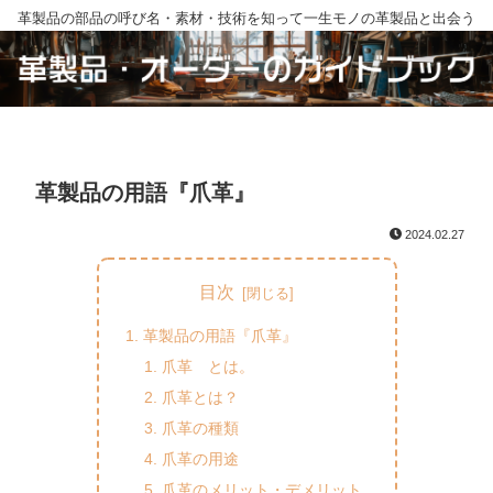
革製品の部品の呼び名・素材・技術を知って一生モノの革製品と出会う
革製品の用語『爪革』
2024.02.27
目次
革製品の用語『爪革』
爪革 とは。
爪革とは？
爪革の種類
爪革の用途
爪革のメリット・デメリット