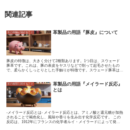
関連記事
革製品の用語『豚皮』について
革の種類に関すること
豚皮の特徴は、大きく分けて2種類あります。1つ目は、スウェード
豚革です。これは、豚の表皮をヤスリなどで削って起毛させたもの
で、柔らかくしっとりとした手触りが特徴です。スウェード豚革は、
主にバッグや靴、衣類などに使用されています。2つ目は、ヌメ豚革
です。これは、豚の表皮をなめして仕上げたもので、耐久性と撥水性
革製品の用語『メイラード反応』
に優れています。ヌメ豚革は、主に財布や小物、家具などに使用され
革の種類に関すること
ています。 豚皮の種類は、その加工方法によってさらに細かく分類
とは
することができます。例えば、スウェード豚革には、ピッグスウェー
ドとヘアーオンの2種類があります。ピッグスウェードは、豚の表皮
をヤスリなどで削って起毛させたもので、柔らかくしっとりとした手
触りが特徴です。ヘアーオンは、豚の表皮を毛付きのままなめしたも
ので、毛並みの美しさが特徴です。 ヌメ豚革には、フルグレインと
-メイラード反応とは- メイラード反応とは、アミノ酸と還元糖が加熱
トップグレインの2種類があります。フルグレインは、豚の表皮をそ
されることで褐色化し、風味や香りを生み出す化学反応です。 この
のままなめしたもので、耐久性と撥水性に優れています。トップグレ
反応は、1912年にフランスの化学者ルイ・メイラードによって発見
インは、豚の表皮の表面を削ってなめしたもので、フルグレインより
されました。メイラード反応は、食品の加熱調理や、革製品の加工な