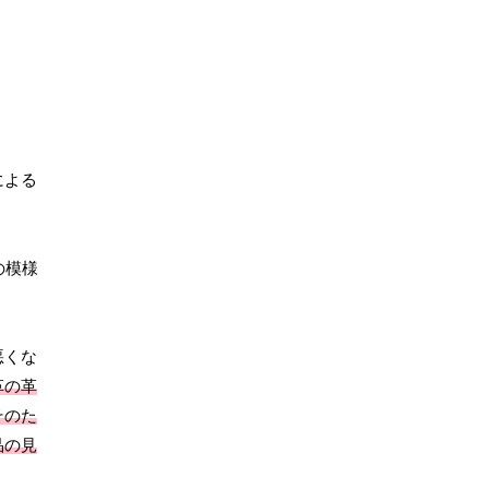
による
の模様
悪くな
革の革
そのた
品の見