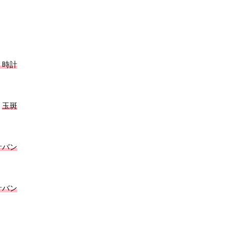
、時計
。
玉斑
計バン
計バン