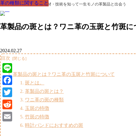
革の種類に関すること
革の種類に関すること
革の種類に関すること
革の種類に関すること
革の種類に関すること
革の種類に関すること
革の種類に関すること
革製品の部品の呼び名・素材・技術を知って一生モノの革製品と出会う
革製品の斑とは？ワニ革の玉斑と竹斑に
2024.02.27
目次
革製品の斑とは？ワニ革の玉斑と竹斑について
Line
斑とは。
Facebook
革製品の斑とは？
ワニ革の斑の種類
Twitter
玉斑の特徴
Reddit
竹斑の特徴
時計バンドにおすすめの斑
Email