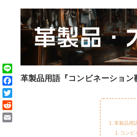
革製品用語『コンビネーション
L
i
F
n
a
T
e
c
w
R
e
i
革製品用
e
E
b
t
コンビ
d