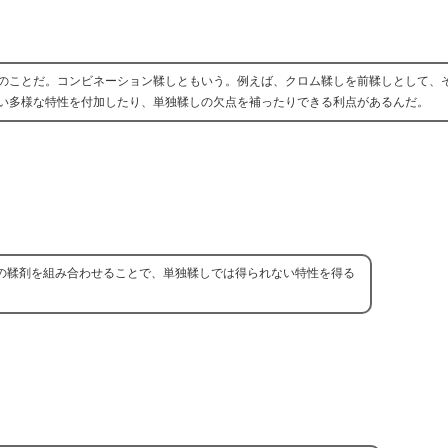
のことだ。コンビネーション鞣しともいう。例えば、クロム鞣しを前鞣しとして、
い多様な特性を付加したり、単独鞣しの欠点を補ったりできる利点があるんだ。
の鞣剤を組み合わせることで、単独鞣しでは得られない特性を得る
。