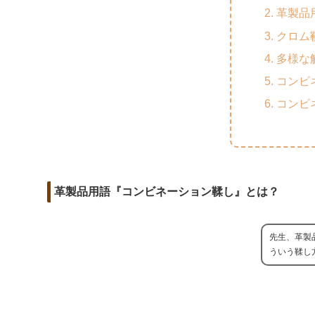
m
o
t
革製品
d
a
o
e
クロム
i
i
k
r
多様な
t
l
コンビ
コンビ
革製品用語『コンビネーション鞣し』とは？
先生、革製
ういう鞣し