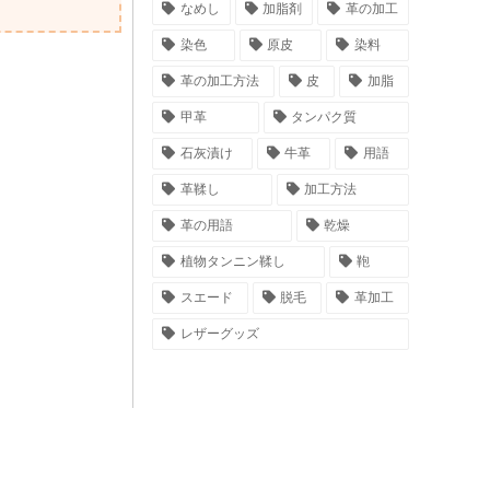
なめし
加脂剤
革の加工
染色
原皮
染料
革の加工方法
皮
加脂
甲革
タンパク質
石灰漬け
牛革
用語
革鞣し
加工方法
革の用語
乾燥
植物タンニン鞣し
鞄
スエード
脱毛
革加工
レザーグッズ