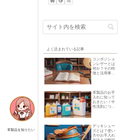
よく読まれている記事
コンポジショ
ンレザーとは
何か？その特
徴と活用事例
を紹介
革製品のお手
入れに知って
おきたい！中
性洗剤につい
て
デッキシュー
革製品を知りたい
ズとは？使い
方やお手入れ