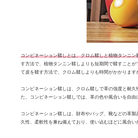
コンビネーション鞣しとは、クロム鞣しと植物タンニン
す方法で、植物タンニン鞣しよりも短期間で鞣すことが
て皮を鞣す方法で、クロム鞣しよりも時間がかかります
コンビネーション鞣しは、クロム鞣しで革の強度と耐久
た、コンビネーション鞣しでは、革の色や風合いを自由
コンビネーション鞣しは、財布やバッグ、靴などの革製
久性、柔軟性を兼ね備えており、使い込むほどに風合い