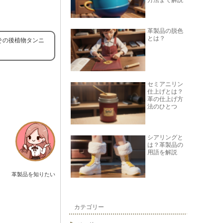
方法まで解説
革製品の脱色
とは？
その後植物タンニ
セミアニリン
仕上げとは？
革の仕上げ方
法のひとつ
シアリングと
は？革製品の
用語を解説
革製品を知りたい
カテゴリー