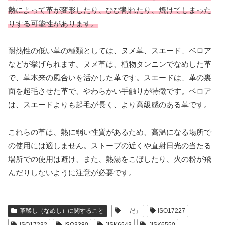
熱によって革が変形したり、ひび割れたり、焼けてしまった
りする可能性があります。
耐熱性の低い革の種類としては、ヌメ革、スエード、ベロア
などが挙げられます。ヌメ革は、植物タンニンでなめした革
で、革本来の風合いを活かした革です。スエードは、革の裏
面を起毛させた革で、やわらかい手触りが特徴です。ベロア
は、スエードよりも起毛が長く、より高級感のある革です。
これらの革は、熱に弱い性質があるため、高温になる場所で
の使用には適しません。ストーブの近くや直射日光の当たる
場所での使用は避け、また、熱湯をこぼしたり、火の粉が飛
んだりしないように注意が必要です。
革鞣し（なめし）に関すること
「だ」
ISO17227
ISO17232
ISO3380
JISK6543
JISK6550