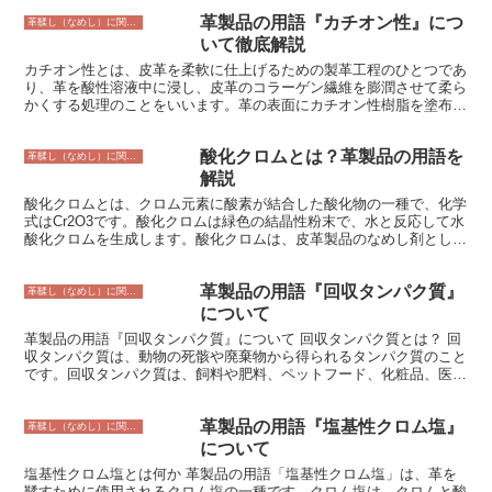
耐熱性に優れた革が得られます。アルミニウム鞣しは、クロム鞣しよ
革製品の用語『カチオン性』につ
りも柔らかく、通気性に優れた革を製造することができます。ジルコ
革鞣し（なめし）に関すること
ニウム鞣しは、耐水性に優れた革を製造することができます。 無機
いて徹底解説
鞣しは、植物タンニン鞣しや油鞣しなどの有機鞣しよりも、なめし時
カチオン性とは、皮革を柔軟に仕上げるための製革工程のひとつであ
間が短く、効率的です。また、無機鞣しでは、有機鞣しで使用される
り、革を酸性溶液中に浸し、皮革のコラーゲン繊維を膨潤させて柔ら
タンニンなどの植物性物質が使用されないため、革の風合いを損なう
かくする処理のことをいいます。革の表面にカチオン性樹脂を塗布し
ことがありません。そのため、無機鞣しの革は、耐久性と耐熱性に優
たり、樹脂を革の表面に浸透させたりすることで、革を柔らかく、し
れた革製品の製造に適しています。 無機鞣しの革は、耐久性と耐熱
なやかに仕上げることができます。 カチオン性樹脂とは、正電荷を
性に優れたため、靴、バッグ、家具などの革製品の製造に使用されて
酸化クロムとは？革製品の用語を
帯びた樹脂のことで、皮革のコラーゲン繊維に吸着することで、コラ
革鞣し（なめし）に関すること
います。また、無機鞣しの革は、表面に銀面を残したままなめすこと
ーゲン繊維を柔らかくし、しなやかに仕上げることができます。ま
解説
ができるため、銀面を活かした革製品の製造にも適しています。
た、カチオン性樹脂は皮革の表面に防水性や撥水性を付与することも
酸化クロムとは、クロム元素に酸素が結合した酸化物の一種で、化学
できます。 カチオン性の革は、靴、鞄、財布などの革製品によく使
式はCr2O3です。酸化クロムは緑色の結晶性粉末で、水と反応して水
用されており、柔らかい手触りとしなやかな風合いが特徴です。ま
酸化クロムを生成します。酸化クロムは、皮革製品のなめし剤として
た、カチオン性の革は防水性や撥水性に優れているため、雨の日でも
使用されることが多く、革に耐久性と防水性を与えます。また、酸化
安心して使用することができます。
クロムは、緑色の顔料としても使用され、塗料やインクの製造に使用
革製品の用語『回収タンパク質』
されています。
革鞣し（なめし）に関すること
について
革製品の用語『回収タンパク質』について 回収タンパク質とは？ 回
収タンパク質は、動物の死骸や廃棄物から得られるタンパク質のこと
です。回収タンパク質は、飼料や肥料、ペットフード、化粧品、医薬
品などの様々な製品に使用されています。回収タンパク質は、動物の
死骸や廃棄物を利用するため、環境にも優しいとされています。回収
革製品の用語『塩基性クロム塩』
タンパク質は、再生可能資源であり、石油由来の原料に代わる持続可
革鞣し（なめし）に関すること
能な原料として注目されています。
について
塩基性クロム塩とは何か 革製品の用語「塩基性クロム塩」は、革を
鞣すために使用されるクロム塩の一種です。クロム塩は、クロムと酸