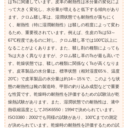
はTsに関連しています。皮革の耐熱性は水分量の変化によ
って大きく変化し、水分量が増えると低下する傾向があり
ます。クロム鞣し革は、湿潤状態でも耐熱性が落ちにく
く、耐熱性（特に湿潤耐熱性）は鞣しの程度によって変わ
るため、重要視されています。例えば、生皮のTsは53～
67℃程度であるのに対し、クロム鞣し革では100℃以上に
なることがよくあります。また、鞣し剤の種類によっても
Tsは大きく異なりますが、クロム鞣し革のTsが最も高いで
す。乾燥状態では、鞣しの種類に関係なくTsが高くなりま
す。皮革製品の水分量は、標準状態（相対湿度65％、温度
20℃）で皮革製品の水分量は約14～15％で、このような状
態の耐熱性は靴の製造時、甲部の釣り込み成型などで重要
な性質です。乾燥時の耐熱性を評価するための試験法が乾
燥熱試験があります。また、湿潤状態での耐熱性は、液中
熱収縮温度としてJISK6550：1994で決められています。
ISO3380：2002でも同様の試験があり、100℃までの測定
が決められています。乾燥時の耐熱性を評価するための試