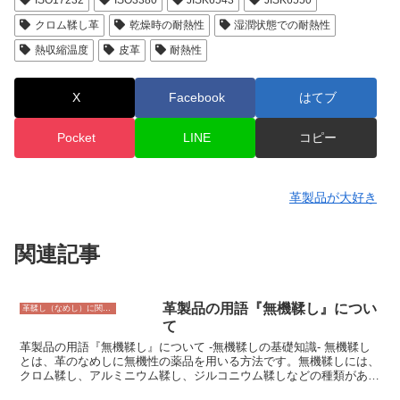
クロム鞣し革
乾燥時の耐熱性
湿潤状態での耐熱性
熱収縮温度
皮革
耐熱性
X
Facebook
はてブ
Pocket
LINE
コピー
革製品が大好き
関連記事
革製品の用語『無機鞣し』につい
革鞣し（なめし）に関すること
て
革製品の用語『無機鞣し』について -無機鞣しの基礎知識- 無機鞣し
とは、革のなめしに無機性の薬品を用いる方法です。無機鞣しには、
クロム鞣し、アルミニウム鞣し、ジルコニウム鞣しなどの種類があり
ます。クロム鞣しは、最も一般的な無機鞣しの方法であり、耐久性と