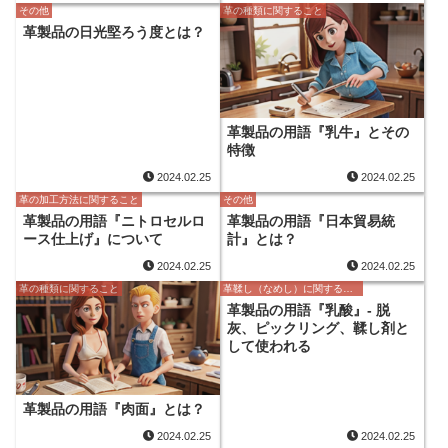
その他
革の種類に関すること
革製品の日光堅ろう度とは？
革製品の用語『乳牛』とその
特徴
2024.02.25
2024.02.25
革の加工方法に関すること
その他
革製品の用語『ニトロセルロ
革製品の用語『日本貿易統
ース仕上げ』について
計』とは？
2024.02.25
2024.02.25
革の種類に関すること
革鞣し（なめし）に関すること
革製品の用語『乳酸』- 脱
灰、ピックリング、鞣し剤と
して使われる
革製品の用語『肉面』とは？
2024.02.25
2024.02.25