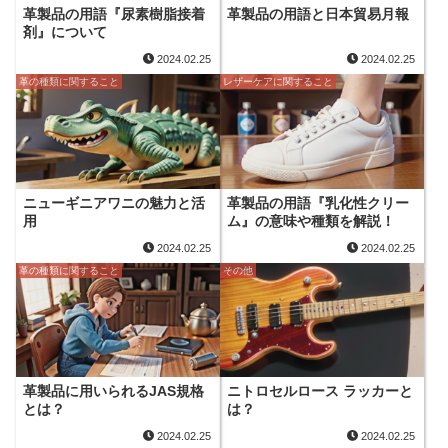
革製品の用語『尿素樹脂接着
革製品の用語と日本貿易月報
剤』について
2024.02.25
2024.02.25
革の種類に関すること
レザーケアに関すること
ニューギニアワニの魅力と活
革製品の用語『乳化性クリー
用
ム』の意味や種類を解説！
2024.02.25
2024.02.25
革の種類に関すること
その他
革製品に用いられるJAS規格
ニトロセルロース ラッカーと
とは？
は？
2024.02.25
2024.02.25