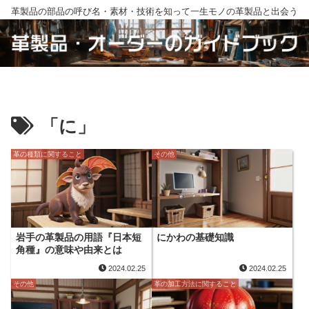
革製品の部品の呼び名・素材・技術を知って一生モノの革製品と出会う
「に」
革の種類に関すること
その他
岩手の革製品の用語『日本短
にかわの基礎知識
角種』の意味や由来とは
2024.02.25
2024.02.25
その他
革の加工方法に関すること